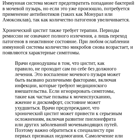
Иммунная система может предотвратить попадание бактерий
в мочевой пузырь, но если это уже произошло, потребуется
применение антибиотиков (таких как Монурал или
Амоксиклав), так как количество патогенов увеличивается.
Хронический цистит также требует терапии. Периоды
ремиссии не означают полного излечения, а лишь переход
патогенов в неактивное состояние. При любом ослаблении
иммунной системы количество микробов снова возрастает, и
появляются характерные симптомы.
Врачи единодушны в том, что цистит, как
правило, не проходит сам по себе без должного
лечения. Это воспаление мочевого пузыря может
быть вызвано различными факторами, включая
инфекции, которые требуют медицинского
вмешательства. Если игнорировать симптомы,
такие как частые позывы к мочеиспусканию,
жжение и дискомфорт, состояние может
ухудшиться. Врачи предупреждают, что
хронический цистит может привести к серьезным
осложнениям, включая развитие пиелонефрита
или других заболеваний мочевыводящих путей.
Поэтому важно обратиться к специалисту при
первых признаках недомогания. Самолечение или