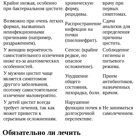
Крайне низкая, особенно
хроническую
врачу при
при бактериальном цистите.
форму,
первых
рецидивы.
симптомах.
Возможно при очень легких
Сдача
Распространение
формах, вызванных
анализов для
инфекции на
неинфекционными
определения
почки
причинами (например,
причины
(пиелонефрит).
раздражением).
цистита.
У женщин вероятность
Сепсис (крайне
Соблюдение
самостоятельного излечения
редкое, но
гигиены и
ниже из-за анатомических
опасное
питьевого
особенностей.
осложнение).
режима.
У мужчин цистит чаще
Ухудшение
Прием
является симптомом
общего
антибиотиков,
другого заболевания,
состояния,
назначенных
поэтому самостоятельное
лихорадка, боли.
врачом.
излечение маловероятно.
У детей цистит всегда
Нарушение
требует лечения, так как
функции почек в
Не заниматься
может привести к
долгосрочной
самолечением.
серьезным осложнениям.
перспективе.
Обязательно ли лечить