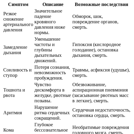
Симптом
Описание
Возможные последствия
Значительное
Резкое
падение
Обморок, шок,
снижение
кровяного
повреждение органов,
артериального
давления ниже
смерть.
давления
нормы.
Уменьшение
частоты и
Гипоксия (кислородное
Замедление
глубины
голодание), остановка
дыхания
дыхательных
дыхания, смерть.
движений.
Потеря сознания,
Сонливость и
Травмы, асфиксия (удушье),
невозможность
ступор
смерть.
пробуждения.
Чувство
Обезвоживание,
Тошнота и
дискомфорта в
аспирационная пневмония
рвота
желудке, рвотные
(засасывание рвотных масс
позывы.
в легкие), смерть.
Нарушение
Сердечная недостаточность,
Аритмия
ритма сердечных
остановка сердца, смерть.
сокращений.
Глубокое
Необратимые повреждения
Кома
бессознательное
головного мозга, смерть.