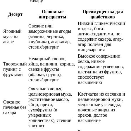
Основные
Преимущества для
Десерт
ингредиенты
диабетиков
Низкий гликемический
Свежие или
индекс, богат
Ягодный
замороженные ягоды
антиоксидантами, не
мусс на
(малина, черника,
содержит сахара, агар-
агаре
клубника), агар-агар,
агар полезен для
стевия/эритрит
пищеварения
Высокое содержание
Нежирный творог,
белка, низкое
Творожный
яйца, ванилин, корица,
содержание углеводов,
пудинг с
свежие фрукты
клетчатка из фруктов,
фруктами
(яблоки, груши),
способствует
стевия/эритрит
насыщению
Овсяные хлопья,
цельнозерновая мука,
Клетчатка из овсянки и
растительное масло,
цельнозерновой муки,
Овсяное
яйцо, орехи,
медленные углеводы,
печенье без
сухофрукты (в
полезные жиры из
сахара
умеренных
орехов, долгое
количествах), стевия/
насыщение
эритрит