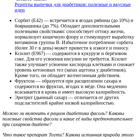
Рецепты выпечки для диабетиков: полезные и вкусные
идеи
Сорбит (Е42) — встречается в ягодах рябины (до 10%) и
боярышника (до 7%). Обладает дополнительными
полезными свойствами: способствует оттоку желчи,
нормализует кишечную флору и стимулирует выработку
витаминов группы В. Избыточное потребление сорбита
(более 30 г в день) может привести к изжоге и поносу.
Ксилит (Е967) — содержится в кукурузе и берёзовом
соке. Для его усвоения инсулин не требуется. Ксилит
также улучшает усвоение кислорода клетками и снижает
уровень кетоновых тел (запах ацетона у диабетиков).
Кроме того, он обладает желчегонным действием.
Фруктоза — образуется при расщеплении сахара и
содержится во фруктах, ягодах и мёде. Она медленно
всасывается в кровь и имеет высокую калорийность.
Эритрит (дынный сахар) — отличается от других
подсластителей крайне низкой калорийностью.
Можно ли включить в рацион диабетика фасоль? Каковы
полезные свойства фасоли и какие её виды предпочтительнее
при сахарном диабете?
Что такое препарат Тоути? Какова истинная природа этого