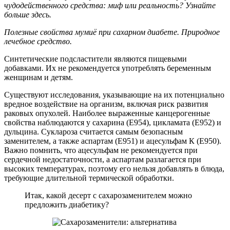
чудодейственного средства: миф или реальность? Узнайте
больше здесь.
Полезные свойства мумиё при сахарном диабете. Природное
лечебное средство.
Синтетические подсластители являются пищевыми
добавками. Их не рекомендуется употреблять беременным
женщинам и детям.
Существуют исследования, указывающие на их потенциально
вредное воздействие на организм, включая риск развития
раковых опухолей. Наиболее выраженные канцерогенные
свойства наблюдаются у сахарина (Е954), цикламата (Е952) и
дульцина. Суклароза считается самым безопасным
заменителем, а также аспартам (Е951) и ацесульфам К (Е950).
Важно помнить, что ацесульфам не рекомендуется при
сердечной недостаточности, а аспартам разлагается при
высоких температурах, поэтому его нельзя добавлять в блюда,
требующие длительной термической обработки.
Итак, какой десерт с сахарозаменителем можно
предложить диабетику?