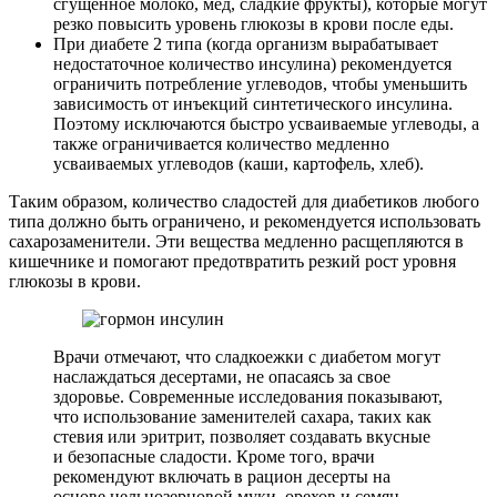
сгущенное молоко, мед, сладкие фрукты), которые могут
резко повысить уровень глюкозы в крови после еды.
При диабете 2 типа (когда организм вырабатывает
недостаточное количество инсулина) рекомендуется
ограничить потребление углеводов, чтобы уменьшить
зависимость от инъекций синтетического инсулина.
Поэтому исключаются быстро усваиваемые углеводы, а
также ограничивается количество медленно
усваиваемых углеводов (каши, картофель, хлеб).
Таким образом, количество сладостей для диабетиков любого
типа должно быть ограничено, и рекомендуется использовать
сахарозаменители. Эти вещества медленно расщепляются в
кишечнике и помогают предотвратить резкий рост уровня
глюкозы в крови.
Врачи отмечают, что сладкоежки с диабетом могут
наслаждаться десертами, не опасаясь за свое
здоровье. Современные исследования показывают,
что использование заменителей сахара, таких как
стевия или эритрит, позволяет создавать вкусные
и безопасные сладости. Кроме того, врачи
рекомендуют включать в рацион десерты на
основе цельнозерновой муки, орехов и семян,