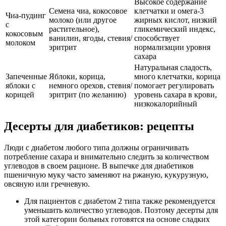
Высокое содержание
Семена чиа, кокосовое
клетчатки и омега-3
Чиа-пудинг
молоко (или другое
жирных кислот, низкий
с
растительное),
гликемический индекс,
кокосовым
ванилин, ягоды, стевия/
способствует
молоком
эритрит
нормализации уровня
сахара
Натуральная сладость,
Запеченные
Яблоки, корица,
много клетчатки, корица
яблоки с
немного орехов, стевия/
помогает регулировать
корицей
эритрит (по желанию)
уровень сахара в крови,
низкокалорийный
Десерты для диабетиков: рецепты
Люди с диабетом любого типа должны ограничивать
потребление сахара и внимательно следить за количеством
углеводов в своем рационе. В выпечке для диабетиков
пшеничную муку часто заменяют на ржаную, кукурузную,
овсяную или гречневую.
Для пациентов с диабетом 2 типа также рекомендуется
уменьшить количество углеводов. Поэтому десерты для
этой категории больных готовятся на основе сладких