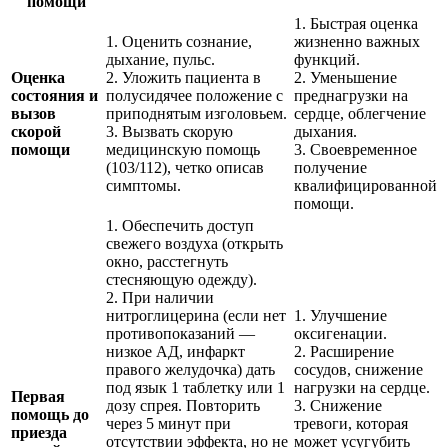
помощи
1. Быстрая оценка
1. Оценить сознание,
жизненно важных
дыхание, пульс.
функций.
Оценка
2. Уложить пациента в
2. Уменьшение
состояния и
полусидячее положение с
преднагрузки на
вызов
приподнятым изголовьем.
сердце, облегчение
скорой
3. Вызвать скорую
дыхания.
помощи
медицинскую помощь
3. Своевременное
(103/112), четко описав
получение
симптомы.
квалифицированной
помощи.
1. Обеспечить доступ
свежего воздуха (открыть
окно, расстегнуть
стесняющую одежду).
2. При наличии
нитроглицерина (если нет
1. Улучшение
противопоказаний —
оксигенации.
низкое АД, инфаркт
2. Расширение
правого желудочка) дать
сосудов, снижение
под язык 1 таблетку или 1
нагрузки на сердце.
Первая
дозу спрея. Повторить
3. Снижение
помощь до
через 5 минут при
тревоги, которая
приезда
отсутствии эффекта, но не
может усугубить