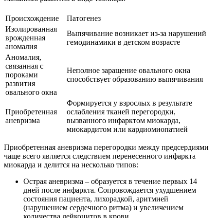
Происхождение
Патогенез
Изолированная
Выпячивание возникает из-за нарушений
врожденная
гемодинамики в детском возрасте
аномалия
Аномалия,
связанная с
Неполное заращение овального окна
пороками
способствует образованию выпячивания
развития
овального окна
Формируется у взрослых в результате
Приобретенная
ослабления тканей перегородки,
аневризма
вызванного инфарктом миокарда,
миокардитом или кардиомиопатией
Приобретенная аневризма перегородки между предсердиями
чаще всего является следствием перенесенного инфаркта
миокарда и делится на несколько типов:
Острая аневризма – образуется в течение первых 14
дней после инфаркта. Сопровождается ухудшением
состояния пациента, лихорадкой, аритмией
(нарушением сердечного ритма) и увеличением
количества лейкоцитов в крови.