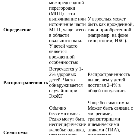
межпредсердной
перегородки
(МПП) – это
выпячивание или
У взрослых может
истончение части
быть как врожденной,
Определение
МПП, чаще всего
так и приобретенной
в области
(например, на фоне
овального окна.
гипертонии, ИБС).
У детей часто
является
врожденной
особенностью.
Встречается у 1-
2% здоровых
Распространенность
детей. Часто
выше, чем у детей,
Распространенность
обнаруживается
достигая 2-4% в
случайно при
общей популяции.
ЭхоКГ.
Чаще бессимптомна.
Обычно
Может быть связана с
бессимптомна.
мигренями,
Редко могут быть
транзиторными
неспецифические
ишемическими
жалобы: одышка,
атаками (ТИА),
Симптомы