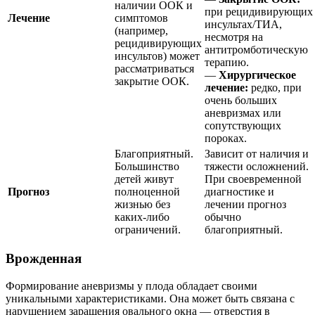
наличии ООК и
при рецидивирующих
Лечение
симптомов
инсультах/ТИА,
(например,
несмотря на
рецидивирующих
антитромботическую
инсультов) может
терапию.
рассматриваться
—
Хирургическое
закрытие ООК.
лечение:
редко, при
очень больших
аневризмах или
сопутствующих
пороках.
Благоприятный.
Зависит от наличия и
Большинство
тяжести осложнений.
детей живут
При своевременной
Прогноз
полноценной
диагностике и
жизнью без
лечении прогноз
каких-либо
обычно
ограничений.
благоприятный.
Врожденная
Формирование аневризмы у плода обладает своими
уникальными характеристиками. Она может быть связана с
нарушением заращения овального окна — отверстия в