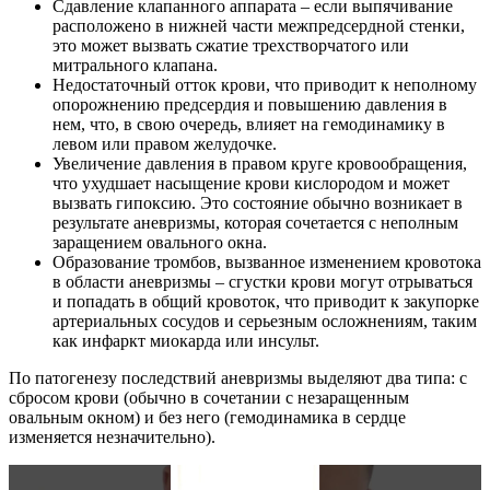
Сдавление клапанного аппарата – если выпячивание
расположено в нижней части межпредсердной стенки,
это может вызвать сжатие трехстворчатого или
митрального клапана.
Недостаточный отток крови, что приводит к неполному
опорожнению предсердия и повышению давления в
нем, что, в свою очередь, влияет на гемодинамику в
левом или правом желудочке.
Увеличение давления в правом круге кровообращения,
что ухудшает насыщение крови кислородом и может
вызвать гипоксию. Это состояние обычно возникает в
результате аневризмы, которая сочетается с неполным
заращением овального окна.
Образование тромбов, вызванное изменением кровотока
в области аневризмы – сгустки крови могут отрываться
и попадать в общий кровоток, что приводит к закупорке
артериальных сосудов и серьезным осложнениям, таким
как инфаркт миокарда или инсульт.
По патогенезу последствий аневризмы выделяют два типа: с
сбросом крови (обычно в сочетании с незаращенным
овальным окном) и без него (гемодинамика в сердце
изменяется незначительно).