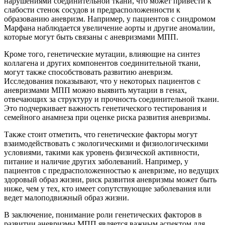
нарушениями соединительной ткани, что может привести к
слабости стенок сосудов и предрасположенности к
образованию аневризм. Например, у пациентов с синдромом
Марфана наблюдается увеличение аорты и другие аномалии,
которые могут быть связаны с аневризмами МПП.
Кроме того, генетические мутации, влияющие на синтез
коллагена и других компонентов соединительной ткани,
могут также способствовать развитию аневризм.
Исследования показывают, что у некоторых пациентов с
аневризмами МПП можно выявить мутации в генах,
отвечающих за структуру и прочность соединительной ткани.
Это подчеркивает важность генетического тестирования и
семейного анамнеза при оценке риска развития аневризмы.
Также стоит отметить, что генетические факторы могут
взаимодействовать с экологическими и физиологическими
условиями, такими как уровень физической активности,
питание и наличие других заболеваний. Например, у
пациентов с предрасположенностью к аневризме, но ведущих
здоровый образ жизни, риск развития аневризмы может быть
ниже, чем у тех, кто имеет сопутствующие заболевания или
ведет малоподвижный образ жизни.
В заключение, понимание роли генетических факторов в
развитии аневризмы МПП является важным аспектом для