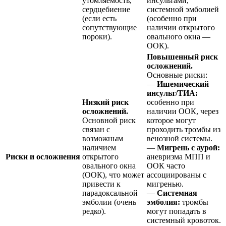
утомляемость,
инсультами,
сердцебиение
системной эмболией
(если есть
(особенно при
сопутствующие
наличии открытого
пороки).
овального окна —
ООК).
Повышенный риск
осложнений.
Основные риски:
—
Ишемический
инсульт/ТИА:
Низкий риск
особенно при
осложнений.
наличии ООК, через
Основной риск
которое могут
связан с
проходить тромбы из
возможным
венозной системы.
наличием
—
Мигрень с аурой:
Риски и осложнения
открытого
аневризма МПП и
овального окна
ООК часто
(ООК), что может
ассоциированы с
привести к
мигренью.
парадоксальной
—
Системная
эмболии (очень
эмболия:
тромбы
редко).
могут попадать в
системный кровоток.