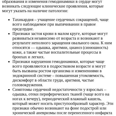
образования и изменения гемодинамики в сердце могут
возникать следующие клинические проявления, которые
могут указать на наличие патологии:
Тахикардия – учащение сердечных сокращений, чаще
всего наблюдаемое при выпячивании в правое
предсердие.
Признаки застоя крови в малом круге, которые могут
развиваться независимо от возраста и возникают в
результате неполного заращения овального окна. К ним
относятся — одышка, аритмии, цианоз (синюшность)
кожи, а также частые воспалительные процессы в
бронхах и легких.
Признаки нарушения гемодинамики, которые чаще
всего проявляются в подростковом возрасте и могут
быть вызваны ростом организма и изменениями в
эндокринной системе – повышенная утомляемость,
дискомфорт в области груди, аритмия, частые
головокружения.
Симптомы сердечной недостаточности у взрослых –
одышка, отеки периферических тканей (чаще всего на
ногах к вечеру), периодический влажный кашель,
который может носить приступообразный характер. Эти
признаки обычно возникают на фоне подострой или
хронической аневризмы после перенесенного инфаркта