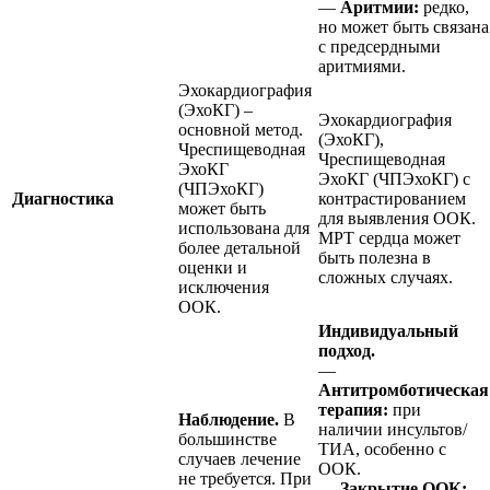
—
Аритмии:
редко,
но может быть связана
с предсердными
аритмиями.
Эхокардиография
(ЭхоКГ) –
Эхокардиография
основной метод.
(ЭхоКГ),
Чреспищеводная
Чреспищеводная
ЭхоКГ
ЭхоКГ (ЧПЭхоКГ) с
(ЧПЭхоКГ)
Диагностика
контрастированием
может быть
для выявления ООК.
использована для
МРТ сердца может
более детальной
быть полезна в
оценки и
сложных случаях.
исключения
ООК.
Индивидуальный
подход.
—
Антитромботическая
терапия:
при
Наблюдение.
В
наличии инсультов/
большинстве
ТИА, особенно с
случаев лечение
ООК.
не требуется. При
—
Закрытие ООК: