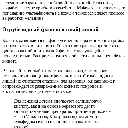
вследствие заражения грибковой инфекцией. Вещество,
вырабатываемое грибками семейства Malassezia, препятствует
попаданию ультрафиолета на кожу, а также замедляет процесс
выработки меланина.
Отрубевидный (разноцветный) лишай
Болезнь развивается на фоне усиленного размножения грибка
и проявляется в виде пятен белого или красно-коричневого
цвета овальной или круглой формы с шелушащейся
поверхностью. Распространяется в области спины, шеи, бедер,
живота.
Влажный и теплый климат, жирная кожа, чрезмерная
потливость провоцируют рост патогена. Отрубевидный
лишай не считается опасным для здоровья, однако может
сопровождаться раздражением кожных покровов и
воспалением лимфатических узлов.
Для лечения детей используют салициловую
кислоту, мази на основе березового дегтя,
антигистаминные препараты, противогрибковые
мази (Миконазол, Клотримазол), шампуни с
сульфидом селена (если пострадала кожа на
голове).