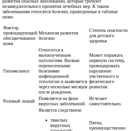
развития опасных заболеваний, которые требуют
незамедлительного принятия лечебных мер. К таким
заболеваниям относятся болезни, приведенные в таблице
ниже.
Фактор,
Степень опасности
провоцирующий
Механизм развития
для детского
обесцвечивание
болезни
здоровья
кожи
Относится к
малоизученным
Может поражать
патологиям. Вызван
нервную систему,
перенесенными
провоцировать
Гипомеланоз
болезнями
нарушение
инфекционной
умственного и
этиологии и выявляется
физического
через несколько месяцев
развития.
после рождения.
Появляется на фоне
Исчезает
Розовый лишай
вирусных заболеваний.
самостоятельно.
Является следствием:
тяжелых
Пятна,
вирусных
преимущественно
патологий;