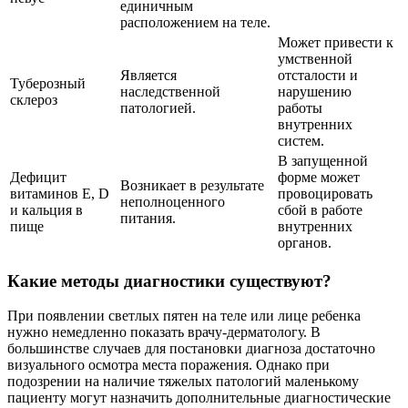
единичным
расположением на теле.
Может привести к
умственной
Является
отсталости и
Туберозный
наследственной
нарушению
склероз
патологией.
работы
внутренних
систем.
В запущенной
Дефицит
форме может
Возникает в результате
витаминов Е, D
провоцировать
неполноценного
и кальция в
сбой в работе
питания.
пище
внутренних
органов.
Какие методы диагностики существуют?
При появлении светлых пятен на теле или лице ребенка
нужно немедленно показать врачу-дерматологу. В
большинстве случаев для постановки диагноза достаточно
визуального осмотра места поражения. Однако при
подозрении на наличие тяжелых патологий маленькому
пациенту могут назначить дополнительные диагностические