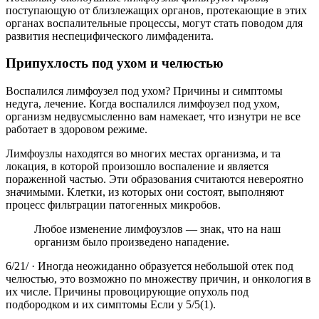
поступающую от близлежащих органов, протекающие в этих
органах воспалительные процессы, могут стать поводом для
развития неспецифического лимфаденита.
Припухлость под ухом и челюстью
Воспалился лимфоузел под ухом? Причины и симптомы
недуга, лечение. Когда воспалился лимфоузел под ухом,
организм недвусмысленно вам намекает, что изнутри не все
работает в здоровом режиме.
Лимфоузлы находятся во многих местах организма, и та
локация, в которой произошло воспаление и является
пораженной частью. Эти образования считаются невероятно
значимыми. Клетки, из которых они состоят, выполняют
процесс фильтрации патогенных микробов.
Любое изменение лимфоузлов — знак, что на наш
организм было произведено нападение.
6/21/ · Иногда неожиданно образуется небольшой отек под
челюстью, это возможно по множеству причин, и онкология в
их числе. Причины провоцирующие опухоль под
подбородком и их симптомы Если у 5/5(1).