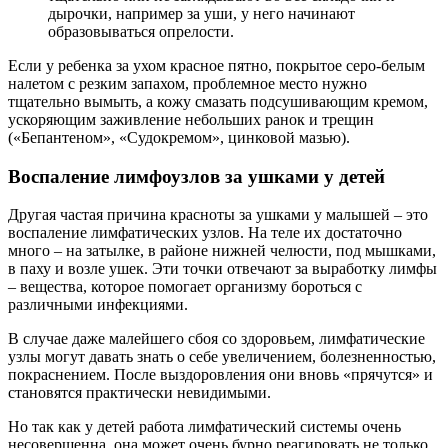
дырочки, например за уши, у него начинают
образовываться опрелости.
Если у ребенка за ухом красное пятно, покрытое серо-белым
налетом с резким запахом, проблемное место нужно
тщательно вымыть, а кожу смазать подсушивающим кремом,
ускоряющим заживление небольших ранок и трещин
(«Бепантеном», «Судокремом», цинковой мазью).
Воспаление лимфоузлов за ушками у детей
Другая частая причина красноты за ушками у малышей – это
воспаление лимфатических узлов. На теле их достаточно
много – на затылке, в районе нижней челюсти, под мышками,
в паху и возле ушек. Эти точки отвечают за выработку лимфы
– вещества, которое помогает организму бороться с
различными инфекциями.
В случае даже малейшего сбоя со здоровьем, лимфатические
узлы могут давать знать о себе увеличением, болезненностью,
покраснением. После выздоровления они вновь «прячутся» и
становятся практически невидимыми.
Но так как у детей работа лимфатический системы очень
несовершенна, она может очень бурно реагировать не только