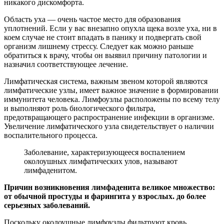
никакого дискомфорта.
Область уха — очень частое место для образования
уплотнений. Если у вас внезапно опухла щека возле уха, ни в
коем случае не стоит впадать в панику и подвергать свой
организм лишнему стрессу. Следует как можно раньше
обратиться к врачу, чтобы он выявил причину патологии и
назначил соответствующее лечение.
Лимфатическая система, важным звеном которой являются
лимфатические узлы, имеет важное значение в формировании
иммунитета человека. Лимфоузлы расположены по всему телу
и выполняют роль биологического фильтра,
предотвращающего распространение инфекции в организме.
Увеличение лимфатического узла свидетельствует о наличии
воспалительного процесса.
Заболевание, характеризующееся воспалением
околоушных лимфатических улов, называют
лимфаденитом.
Причин возникновения лимфаденита великое множество:
от обычной простуды и фарингита у взрослых. до более
серьезных заболеваний.
Поскольку околоушные лимфоузлы фильтруют кровь,