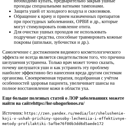
необходимо купать, предварительно закрыв ушные
проходы специальными ватными тампонами.
Защита ушей от холодного воздуха и сквозняков.
Обращение к врачу и прием назначенных препаратов
при простудных заболеваниях, ОРВИ и др., которые
могут стимулировать появление отита.
Для очистки ушных проходов не использовать
подручные средства, способные травмировать кожные
покровы (шпильки, зубочистки и др.).
Самолечение с достижением видимого косметологического
эффекта не всегда является свидетельством того, что причина
шелушения устранена. Только врач может точно сказать,
почему шелушатся уши и как устранить эту проблему
наиболее эффективно без нанесения вреда другим системам
организма. Своевременная терапия, подобранная с учётом
особенностей здоровья пациента, увеличивает шансы на
полное восстановление кожи в области уха.
Еще больше полезных статей о ЛОР заболеваниях можете
найти на сайте
https://lor-uhogorlonos.ru/
Источник:
https://zen.yandex.ru/media/lor/shelushenie-
koji-v-ushah-prichiny-sposoby-lecheniia-i-effektivnye-
metody-profilaktiki-5afbe76f00b3dd6d5aede172