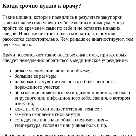
Когда срочно нужно к врачу?
Такие шишки, которые появились в результате закупорки
сальных желез или являются болезненным прыщом, могут
пройти со временем сами по себе и не оставить никаких
следов. И все же не стоит надеяться на то, что опухоль
рассосется самостоятельно. Чем раньше ее диагностируют, тем
легче удалить.
Врачи перечисляют такие опасные симптомы, при которых
следует немедленно обратиться в медицинское учреждение:
резкое увеличение шишки в объеме;
большие ее размеры;
наблюдается чувствительность и болезненность
пораженного участка;
образование появилось без видимой причины, не было
вирусного или инфекционного заболевания, о котором
известно;
кожа на опухоли меняет оттенок, темнеет;
заметно скопление гноя внутри;
есть другие признаки общего недомогания –
температура, головная или ушная боль и пр.
Обращение за помощью врача при шишке на голове возле уха