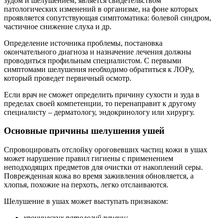
зудом и шелушением, является свидетельством
патологических изменений в организме, на фоне которых
проявляется сопутствующая симптоматика: болевой синдром,
частичное снижение слуха и др.
Определение источника проблемы, постановка
окончательного диагноза и назначение лечения должны
проводиться профильным специалистом. С первыми
симптомами шелушения необходимо обратиться к ЛОРу,
который проведет первичный осмотр.
Если врач не сможет определить причину сухости и зуда в
пределах своей компетенции, то перенаправит к другому
специалисту – дерматологу, эндокринологу или хирургу.
Основные причины шелушения ушей
Спровоцировать отслойку ороговевших частиц кожи в ушах
может нарушение правил гигиены с применением
неподходящих предметов для очистки от накоплений серы.
Поврежденная кожа во время заживления обновляется, а
хлопья, похожие на перхоть, легко отслаиваются.
Шелушение в ушах может выступать признаком:
хронических патологий печени;