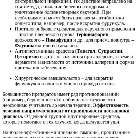
бактериальной инфекцией. Их действие направлено на
снятие зуда, снижение болевого синдрома и
уничтожение болезнетворных бактерий. При
необходимости могут быть назначены антибиотики
общего типа, например, после вскрытия фурункула.
Противогрибковые средства для наружного применения
– против плесневого грибка
Тербинафарин
,
дрожжевого –
Пимафуцин
и др., для приема вовнутрь –
Флуконазол
или его аналоги.
Антигистаминные средства (
Тавегил, Супрастин,
Цетиризин
и др.) – назначаются при аллергии, экземе и
дерматите зависимости от источника аллергии и формы
протекания заболевания.
Хирургическое вмешательство – для вскрытия
фурункулов и очистки ушного прохода от гноя.
Большинство препаратов имеет ряд противопоказаний
(например, беременность) и побочных эффектов, что
необходимо учитывать до начала терапии.
Эффективность
лечения напрямую зависит от правильности постановки
диагноза.
Отдельной группой идут народные средства,
которые помогают в тех случаях, когда шелушатся уши.
Наиболее эффективными признаны тампоны, пропитанные
подсолнечным или оливковым маслом, которые нужно