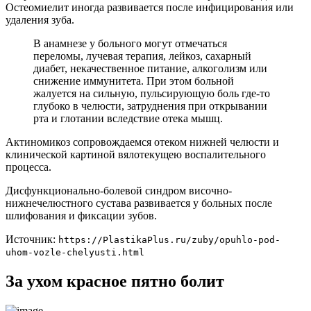
Остеомиелит иногда развивается после инфицирования или
удаления зуба.
В анамнезе у больного могут отмечаться
переломы, лучевая терапия, лейкоз, сахарный
диабет, некачественное питание, алкоголизм или
снижение иммунитета. При этом больной
жалуется на сильную, пульсирующую боль где-то
глубоко в челюсти, затруднения при открывании
рта и глотании вследствие отека мышц.
Актиномикоз сопровождаемся отеком нижней челюсти и
клинической картиной вялотекущею воспалительного
процесса.
Дисфункционально-болевой синдром височно-
нижнечелюстного сустава развивается у больных после
шлифования и фиксации зубов.
Источник:
https://PlastikaPlus.ru/zuby/opuhlo-pod-
uhom-vozle-chelyusti.html
За ухом красное пятно болит