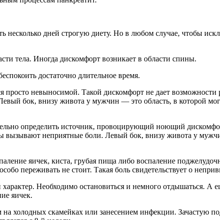
ь несколько дней строгую диету. Но в любом случае, чтобы ис
асти тела. Иногда дискомфорт возникает в области спины.
еспокоить достаточно длительное время.
ся просто невыносимой. Такой дискомфорт не дает возможности р
евый бок, внизу живота у мужчин — это область, в которой мо
ельно определить источник, провоцирующий ноющий дискомфорт
ны вызывают неприятные боли. Левый бок, внизу живота у мужчи
аление яичек, киста, грубая пища либо воспаление поджелудоч
особо переживать не стоит. Такая боль свидетельствует о непри
характер. Необходимо остановиться и немного отдышаться. А ещ
ие яичек.
м на холодных скамейках или занесением инфекции. Зачастую 