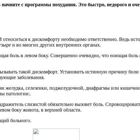
начните с программы похудания. Это быстро, недорого и оч
 относиться к дискомфорту необходимо ответственно. Ведь ист
узыре и во многих других внутренних органах.
ая боль в левом боку. Совершенно очевидно, что ноющая боль 
зывать такой дискомфорт. Установить истинную причину боли м
вующие заболевания.
и желудка, селезенки, поджелудочной, диафрагмы или кишечника
ы патологии:.
дражитель слизистой обязательно вызовет боль. Спровоцироват
вом боку живота, в верхней области.
щий больного.