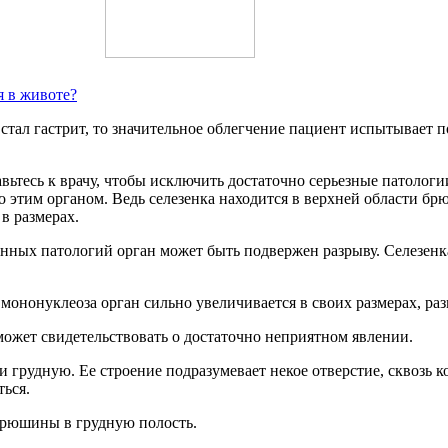
я в животе?
стал гастрит, то значительное облегчение пациент испытывает 
вьтесь к врачу, чтобы исключить достаточно серьезные патологии,
 этим органом. Ведь селезенка находится в верхней области бр
в размерах.
ных патологий орган может быть подвержен разрыву. Селезенка
мононуклеоза орган сильно увеличивается в своих размерах, раз
 может свидетельствовать о достаточно неприятном явлении.
грудную. Ее строение подразумевает некое отверстие, сквозь к
ься.
 брюшины в грудную полость.