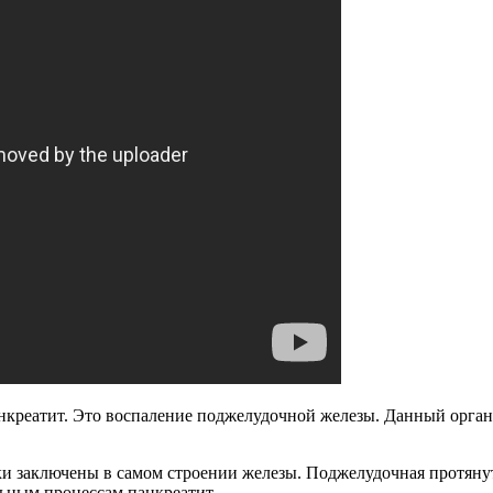
анкреатит. Это воспаление поджелудочной железы. Данный орга
 заключены в самом строении железы. Поджелудочная протянут
ьным процессам панкреатит.