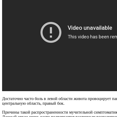
Достаточно часто боль в левой области живота провоцирует п
центральную область, правый бок.
Причины такой распространенности мучительной симптоматики
Данный орган очень часто подвергается различным воспалител