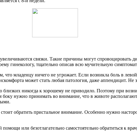
ляется с 8-й недели.
 увеличиваются связки. Такие причины могут спровоцировать д
воему гинекологу, тщательно описав всю мучительную симптомат
, что младенцу ничего не угрожает. Если возникла боль в левой
искомфорта может стать любая патология, даже аппендицит. Не з
ию близких никогда к хорошему не приводило. Поэтому при воз
ом боку нужно принимать во внимание, что в животе располагаю
ными.
то стоит обратить пристальное внимание. Особенно нужно насто
й помощи или безотлагательно самостоятельно обратиться к врачу