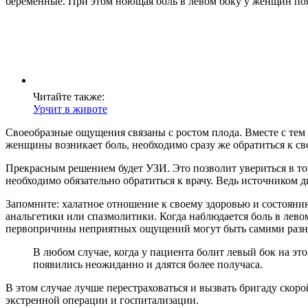
беременные. При этом ноющая боль в левом боку у женщин появ
Читайте также:
Урчит в животе
Своеобразные ощущения связаны с ростом плода. Вместе с тем
женщины возникает боль, необходимо сразу же обратиться к с
Прекрасным решением будет УЗИ. Это позволит увериться в том
необходимо обязательно обратиться к врачу. Ведь источником д
Запомните: халатное отношение к своему здоровью и состоян
анальгетики или спазмолитики. Когда наблюдается боль в лев
первопричины неприятных ощущений могут быть самими раз
В любом случае, когда у пациента болит левый бок на э
появились неожиданно и длятся более получаса.
В этом случае лучше перестраховаться и вызвать бригаду скоро
экстренной операции и госпитализации.