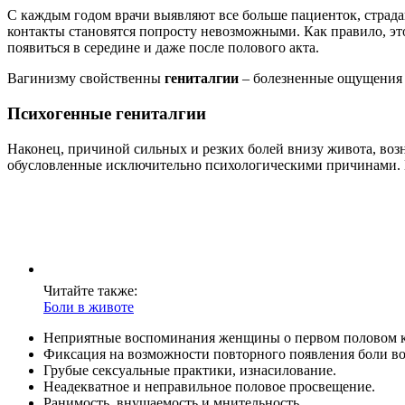
С каждым годом врачи выявляют все больше пациенток, стра
контакты становятся попросту невозможными. Как правило, эт
появиться в середине и даже после полового акта.
Вагинизму свойственны
гениталгии
– болезненные ощущения в
Психогенные гениталгии
Наконец, причиной сильных и резких болей внизу живота, воз
обусловленные исключительно психологическими причинами. 
Читайте также:
Боли в животе
Неприятные воспоминания женщины о первом половом к
Фиксация на возможности повторного появления боли во 
Грубые сексуальные практики, изнасилование.
Неадекватное и неправильное половое просвещение.
Ранимость, внушаемость и мнительность.