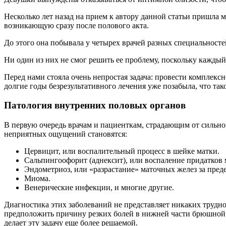
Несколько лет назад на прием к автору данной статьи пришла
возникающую сразу после полового акта.
До этого она побывала у четырех врачей разных специальностей
Ни один из них не смог решить ее проблему, поскольку каждый 
Перед нами стояла очень непростая задача: провести комплексн
долгие годы безрезультативного лечения уже позабыла, что так
Патология внутренних половых органов
В первую очередь врачам и пациенткам, страдающим от сильно
неприятных ощущений становятся:
Цервицит, или воспалительный процесс в шейке матки.
Сальпингоофорит (аднексит), или воспаление придатков 
Эндометриоз, или «разрастание» маточных желез за пред
Миома.
Венерические инфекции, и многие другие.
Диагностика этих заболеваний не представляет никаких трудн
предположить причину резких болей в нижней части брюшной
делает эту задачу еще более решаемой.