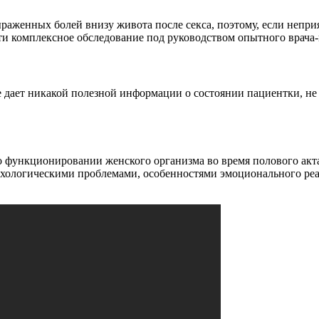
раженных болей внизу живота после секса, поэтому, если непр
ти комплексное обследование под руководством опытного врача-
е дает никакой полезной информации о состоянии пациентки, не 
о функционировании женского организма во время полового акта
сихологическими проблемами, особенностями эмоционального р