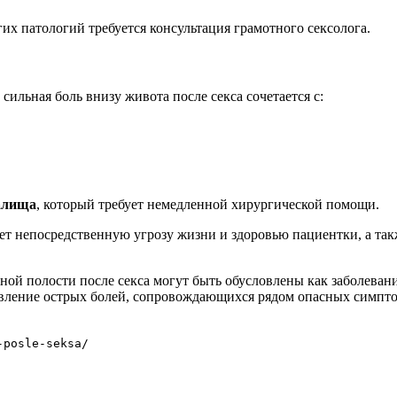
их патологий требуется консультация грамотного сексолога.
сильная боль внизу живота после секса сочетается с:
алища
, который требует немедленной хирургической помощи.
яет непосредственную угрозу жизни и здоровью пациентки, а та
ой полости после секса могут быть обусловлены как заболевания
ление острых болей, сопровождающихся рядом опасных симптом
-posle-seksa/