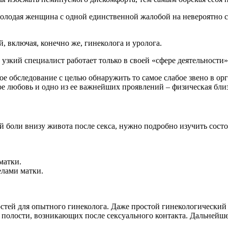
 молодая женщина с одной единственной жалобой на невероятно 
, включая, конечно же, гинеколога и уролога.
узкий специалист работает только в своей «сфере деятельности»
ое обследование с целью обнаружить то самое слабое звено в ор
ое любовь и одно из ее важнейших проявлений – физическая близ
й боли внизу живота после секса, нужно подробно изучить сост
матки.
елами матки.
остей для опытного гинеколога. Даже простой гинекологический
 полости, возникающих после сексуального контакта. Дальней