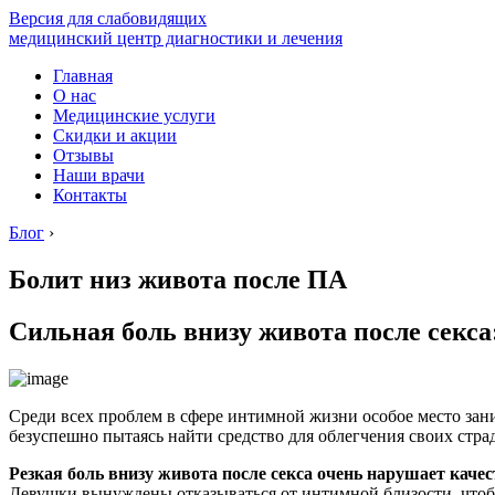
Версия для слабовидящих
медицинский центр диагностики и лечения
Главная
О нас
Медицинские услуги
Скидки и акции
Отзывы
Наши врачи
Контакты
Блог
›
Болит низ живота после ПА
Сильная боль внизу живота после секс
Среди всех проблем в сфере интимной жизни особое место зани
безуспешно пытаясь найти средство для облегчения своих стра
Резкая боль внизу живота после секса очень нарушает каче
Девушки вынуждены отказываться от интимной близости, чтобы