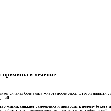
а: причины и лечение
мает сильная боль внизу живота после секса. От этой напасти 
даний.
ство жизни, снижает самооценку и приводит к целому букету 
 избежать неминуемого дискомфорта, тем самым обрекая себя н