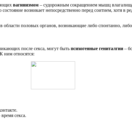
дающих
вагинизмом
– судорожным сокращением мышц влагалища и
о состояние возникает непосредственно перед соитием, хотя в 
 области половых органов, возникающие либо спонтанно, либо 
никающих после секса, могут быть
психогенные гениталгии
– б
К ним относятся:
онтакте.
время секса.