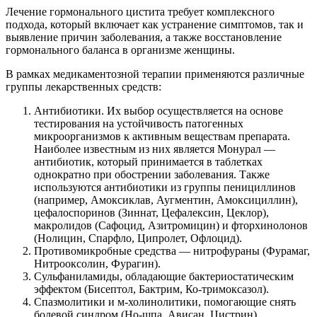
Лечение гормонального цистита требует комплексного
подхода, который включает как устранение симптомов, так и
выявление причин заболевания, а также восстановление
гормонального баланса в организме женщины.
В рамках медикаментозной терапии применяются различные
группы лекарственных средств:
Антибиотики. Их выбор осуществляется на основе
тестирования на устойчивость патогенных
микроорганизмов к активным веществам препарата.
Наиболее известным из них является Монурал —
антибиотик, который принимается в таблетках
однократно при обострении заболевания. Также
используются антибиотики из группы пенициллинов
(например, Амоксиклав, Аугментин, Амоксициллин),
цефалоспоринов (Зиннат, Цефалексин, Цеклор),
макролидов (Сафоцид, Азитромицин) и фторхинолонов
(Нолицин, Спарфло, Ципролет, Офлоцид).
Противомикробные средства — нитрофураны (Фурамаг,
Нитрооксолин, Фурагин).
Сульфаниламиды, обладающие бактериостатическим
эффектом (Бисептол, Бактрим, Ко-тримоксазол).
Спазмолитики и м-холинолитики, помогающие снять
болевой синдром (Но-шпа, Ависан, Цистрин).