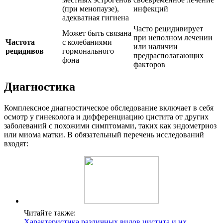
(при менопаузе),
инфекций
адекватная гигиена
Часто рецидивирует
Может быть связана
при неполном лечении
Частота
с колебаниями
или наличии
рецидивов
гормонального
предрасполагающих
фона
факторов
Диагностика
Комплексное диагностическое обследование включает в себя
осмотр у гинеколога и дифференциацию цистита от других
заболеваний с похожими симптомами, таких как эндометриоз
или миома матки. В обязательный перечень исследований
входят:
Читайте также:
Характеристика различных видов цистита и их