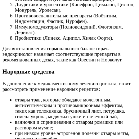
Диуретики и уросептики (Канефрон, Цималон, Цистон,
Монурель, Уролесан).
Противовоспалительные препараты (Вобэнзим,
Индометацин, Фаспик, Нурофен).
Иммуномодуляторы (Полиоксидоний, Флогэнзим,
Деринат).
Пробиотики (Линекс, Аципол, Хилак Форте).
Для восстановления гормонального баланса врач-
эндокринолог назначает соответствующие препараты в
рекомендованных дозах, такие как Овестин и Норколут.
Народные средства
В дополнение к медикаментозному лечению цистита, стоит
рассмотреть применение народных рецептов:
отвары трав, которые обладают мочегонным,
антисептическим и противомикробным эффектом,
таких как толокнянка, брусничный лист, петрушка,
семена укропа, медвежьи ушки и почечный чай;
ванночки и спринцевания с отваром ромашки или
раствором мумие;
при низком уровне эстрогенов полезны отвары мяты,
мелиссы и зверобоя.