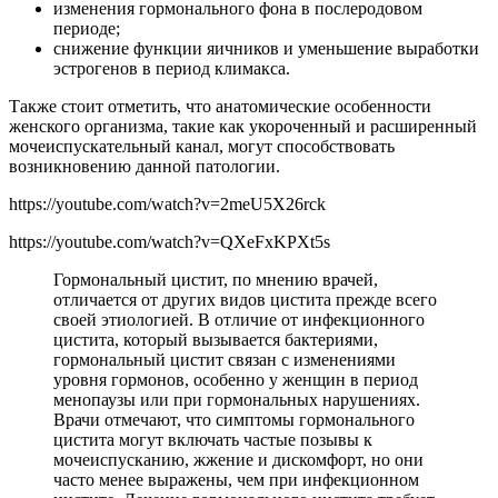
изменения гормонального фона в послеродовом
периоде;
снижение функции яичников и уменьшение выработки
эстрогенов в период климакса.
Также стоит отметить, что анатомические особенности
женского организма, такие как укороченный и расширенный
мочеиспускательный канал, могут способствовать
возникновению данной патологии.
https://youtube.com/watch?v=2meU5X26rck
https://youtube.com/watch?v=QXeFxKPXt5s
Гормональный цистит, по мнению врачей,
отличается от других видов цистита прежде всего
своей этиологией. В отличие от инфекционного
цистита, который вызывается бактериями,
гормональный цистит связан с изменениями
уровня гормонов, особенно у женщин в период
менопаузы или при гормональных нарушениях.
Врачи отмечают, что симптомы гормонального
цистита могут включать частые позывы к
мочеиспусканию, жжение и дискомфорт, но они
часто менее выражены, чем при инфекционном