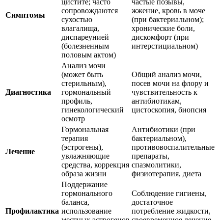
цистите; часто
частые позывы,
сопровождаются
жжение, кровь в моче
Симптомы
сухостью
(при бактериальном);
влагалища,
хронические боли,
диспареунией
дискомфорт (при
(болезненным
интерстициальном)
половым актом)
Анализ мочи
(может быть
Общий анализ мочи,
стерильным),
посев мочи на флору и
Диагностика
гормональный
чувствительность к
профиль,
антибиотикам,
гинекологический
цистоскопия, биопсия
осмотр
Гормональная
Антибиотики (при
терапия
бактериальном),
(эстрогены),
противовоспалительные
Лечение
увлажняющие
препараты,
средства, коррекция
спазмолитики,
образа жизни
физиотерапия, диета
Поддержание
гормонального
Соблюдение гигиены,
баланса,
достаточное
Профилактика
использование
потребление жидкости,
местных эстрогенов
своевременное лечение