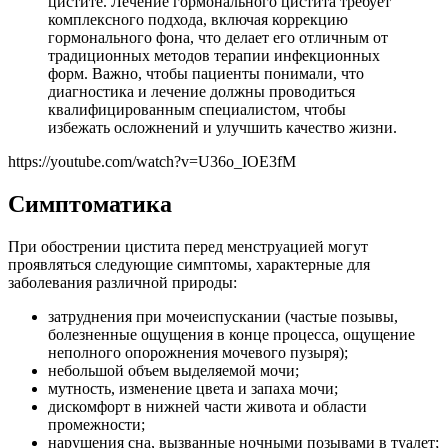
цистите. Лечение гормонального цистита требует
комплексного подхода, включая коррекцию
гормонального фона, что делает его отличным от
традиционных методов терапии инфекционных
форм. Важно, чтобы пациенты понимали, что
диагностика и лечение должны проводиться
квалифицированным специалистом, чтобы
избежать осложнений и улучшить качество жизни.
https://youtube.com/watch?v=U36o_IOE3fM
Симптоматика
При обострении цистита перед менструацией могут
проявляться следующие симптомы, характерные для
заболевания различной природы:
затруднения при мочеиспускании (частые позывы,
болезненные ощущения в конце процесса, ощущение
неполного опорожнения мочевого пузыря);
небольшой объем выделяемой мочи;
мутность, изменение цвета и запаха мочи;
дискомфорт в нижней части живота и области
промежности;
нарушения сна, вызванные ночными позывами в туалет;