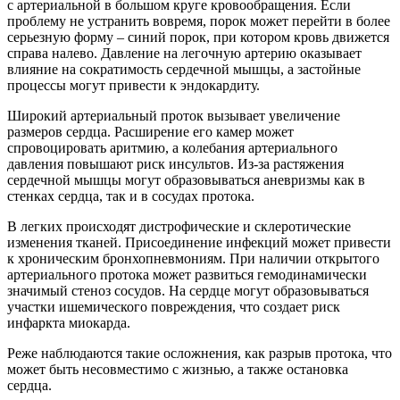
с артериальной в большом круге кровообращения. Если
проблему не устранить вовремя, порок может перейти в более
серьезную форму – синий порок, при котором кровь движется
справа налево. Давление на легочную артерию оказывает
влияние на сократимость сердечной мышцы, а застойные
процессы могут привести к эндокардиту.
Широкий артериальный проток вызывает увеличение
размеров сердца. Расширение его камер может
спровоцировать аритмию, а колебания артериального
давления повышают риск инсультов. Из-за растяжения
сердечной мышцы могут образовываться аневризмы как в
стенках сердца, так и в сосудах протока.
В легких происходят дистрофические и склеротические
изменения тканей. Присоединение инфекций может привести
к хроническим бронхопневмониям. При наличии открытого
артериального протока может развиться гемодинамически
значимый стеноз сосудов. На сердце могут образовываться
участки ишемического повреждения, что создает риск
инфаркта миокарда.
Реже наблюдаются такие осложнения, как разрыв протока, что
может быть несовместимо с жизнью, а также остановка
сердца.