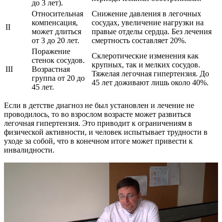
до 3 лет).
Относительная
Снижение давления в легочных
компенсация,
сосудах, увеличение нагрузки на
II
может длиться
правые отделы сердца. Без лечения
от 3 до 20 лет.
смертность составляет 20%.
Поражение
Склеротические изменения как
стенок сосудов.
крупных, так и мелких сосудов.
III
Возрастная
Тяжелая легочная гипертензия. До
группа от 20 до
45 лет доживают лишь около 40%.
45 лет.
Если в детстве диагноз не был установлен и лечение не
проводилось, то во взрослом возрасте может развиться
легочная гипертензия. Это приводит к ограничениям в
физической активности, и человек испытывает трудности в
уходе за собой, что в конечном итоге может привести к
инвалидности.