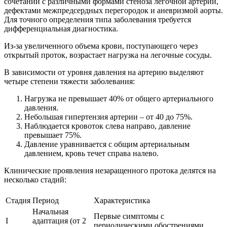
сочетании с различными формами стеноза легочной артерии,
дефектами межпредсердных перегородок и аневризмой аорты.
Для точного определения типа заболевания требуется
дифференциальная диагностика.
Из-за увеличенного объема крови, поступающего через
открытый проток, возрастает нагрузка на легочные сосуды.
В зависимости от уровня давления на артерию выделяют
четыре степени тяжести заболевания:
Нагрузка не превышает 40% от общего артериального
давления.
Небольшая гипертензия артерии – от 40 до 75%.
Наблюдается кровоток слева направо, давление
превышает 75%.
Давление уравнивается с общим артериальным
давлением, кровь течет справа налево.
Клинические проявления незаращенного протока делятся на
несколько стадий:
Стадия
Период
Характеристика
Начальная
Первые симптомы с
I
адаптация (от 2
периодическими обострениями.