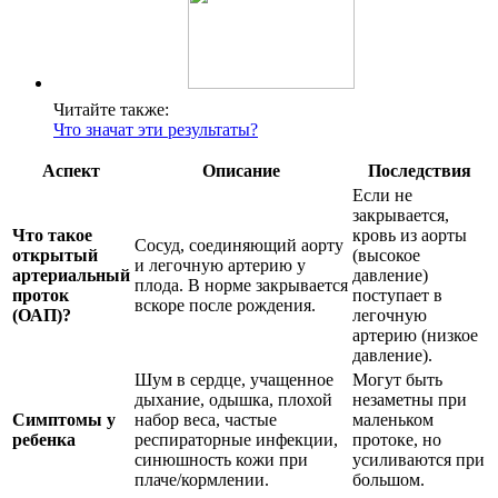
Читайте также:
Что значат эти результаты?
Аспект
Описание
Последствия
Если не
закрывается,
Что такое
кровь из аорты
Сосуд, соединяющий аорту
открытый
(высокое
и легочную артерию у
артериальный
давление)
плода. В норме закрывается
проток
поступает в
вскоре после рождения.
(ОАП)?
легочную
артерию (низкое
давление).
Шум в сердце, учащенное
Могут быть
дыхание, одышка, плохой
незаметны при
Симптомы у
набор веса, частые
маленьком
ребенка
респираторные инфекции,
протоке, но
синюшность кожи при
усиливаются при
плаче/кормлении.
большом.