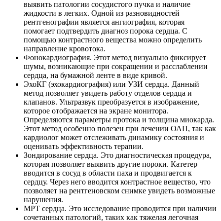
выявить патологии сосудистого пучка и наличие
жидкости в легких. Одной из разновидностей
рентгенографии является ангиография, которая
помогает подтвердить диагноз порока сердца. С
помощью контрастного вещества можно определить
направление кровотока.
Фонокардиография. Этот метод визуально фиксирует
шумы, возникающие при сокращении и расслаблении
сердца, на бумажной ленте в виде кривой.
ЭхоКГ (эхокардиография) или УЗИ сердца. Данный
метод позволяет увидеть работу отделов сердца и
клапанов. Ультразвук преобразуется в изображение,
которое отображается на экране монитора.
Определяются параметры протока и толщина миокарда.
Этот метод особенно полезен при лечении ОАП, так как
кардиолог может отслеживать динамику состояния и
оценивать эффективность терапии.
Зондирование сердца. Это диагностическая процедура,
которая позволяет выявить другие пороки. Катетер
вводится в сосуд в области паха и продвигается к
сердцу. Через него вводится контрастное вещество, что
позволяет на рентгеновском снимке увидеть возможные
нарушения.
МРТ сердца. Это исследование проводится при наличии
сочетанных патологий, таких как тяжелая легочная