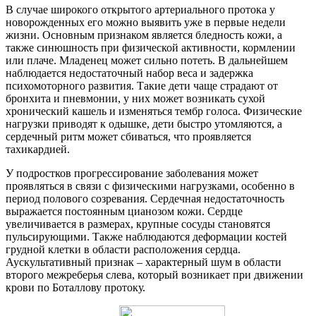
В случае широкого открытого артериального протока у
новорожденных его можно выявить уже в первые недели
жизни. Основным признаком является бледность кожи, а
также синюшность при физической активности, кормлении
или плаче. Младенец может сильно потеть. В дальнейшем
наблюдается недостаточный набор веса и задержка
психомоторного развития. Такие дети чаще страдают от
бронхита и пневмонии, у них может возникать сухой
хронический кашель и изменяться тембр голоса. Физические
нагрузки приводят к одышке, дети быстро утомляются, а
сердечный ритм может сбиваться, что проявляется
тахикардией.
У подростков прогрессирование заболевания может
проявляться в связи с физическими нагрузками, особенно в
период полового созревания. Сердечная недостаточность
выражается постоянным цианозом кожи. Сердце
увеличивается в размерах, крупные сосуды становятся
пульсирующими. Также наблюдаются деформации костей
грудной клетки в области расположения сердца.
Аускультативный признак – характерный шум в области
второго межреберья слева, который возникает при движении
крови по Боталлову протоку.