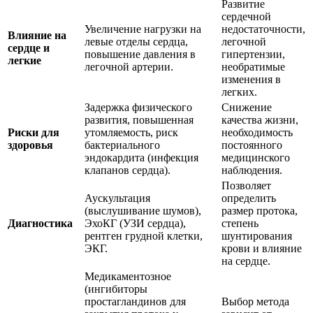
Развитие
сердечной
Увеличение нагрузки на
недостаточности,
Влияние на
левые отделы сердца,
легочной
сердце и
повышение давления в
гипертензии,
легкие
легочной артерии.
необратимые
изменения в
легких.
Задержка физического
Снижение
развития, повышенная
качества жизни,
Риски для
утомляемость, риск
необходимость
здоровья
бактериального
постоянного
эндокардита (инфекция
медицинского
клапанов сердца).
наблюдения.
Позволяет
Аускультация
определить
(выслушивание шумов),
размер протока,
Диагностика
ЭхоКГ (УЗИ сердца),
степень
рентген грудной клетки,
шунтирования
ЭКГ.
крови и влияние
на сердце.
Медикаментозное
(ингибиторы
простагландинов для
Выбор метода