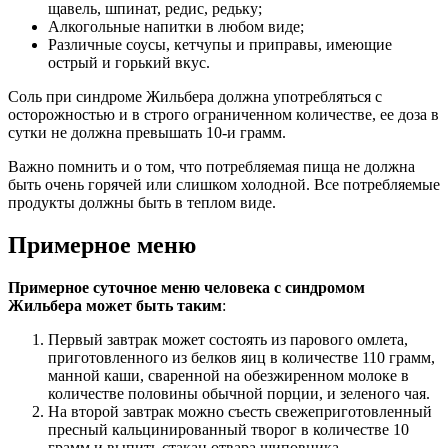
щавель, шпинат, редис, редьку;
Алкогольные напитки в любом виде;
Различные соусы, кетчупы и приправы, имеющие
острый и горький вкус.
Соль при синдроме Жильбера должна употребляться с
осторожностью и в строго ограниченном количестве, ее доза в
сутки не должна превышать 10-и грамм.
Важно помнить и о том, что потребляемая пища не должна
быть очень горячей или слишком холодной. Все потребляемые
продукты должны быть в теплом виде.
Примерное меню
Примерное суточное меню человека с синдромом
Жильбера может быть таким
:
Первый завтрак может состоять из парового омлета,
приготовленного из белков яиц в количестве 110 грамм,
манной каши, сваренной на обезжиренном молоке в
количестве половины обычной порции, и зеленого чая.
На второй завтрак можно съесть свежеприготовленный
пресный кальцинированный творог в количестве 10
грамм и выпить стакан отвара шиповника.