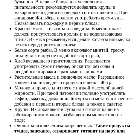
бульонов. В первые блюда для увеличения
питательности рекомендуется добавлять крупы и
макаронные изделия из твердых сортов пшеницы. При
синдроме Жильбера полезно употреблять крем-супы.
Нельзя делать поджарку в первые блюда;
Красное мясо – телятина и говядина. В меню также
должен присутствовать кролик и не водоплавающая
птица. Из мяса рекомендуется делать котлеты или мелко
резать перед приготовлением;
Белые сорта рыбы. В меню включают минтай, треску,
пикшу, хек и другие подобные сорта рыб;
Хлеб вчерашнего приготовления. Разрешается
употреблять сухое печенье, бисквиты без соды и
несдобные пирожки с разными начинками;
Растительные масла и сливочное масло. Разрешенное
количество последнего продукта в день – 40 гр.;
Молоко и продукты из него с низкой массовой долей
жирности. При такой патологии полезно употреблять
кефир, ряженку, домашние йогурты и сметану в качестве
добавки в первые и вторые блюда, а также в салаты;
Крупы. Их добавляют в супы или готовят каши на
обезжиренном молоке, разбавленном молоке или на
воде;
Овощи за исключением запрещенных.
Такие продукты
тушат, запекают, отваривают, готовят на пару или