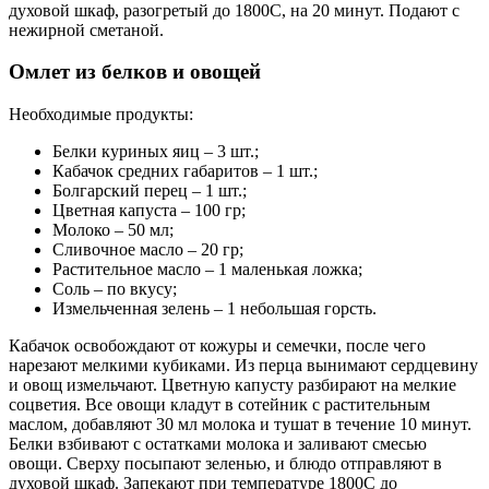
духовой шкаф, разогретый до 1800С, на 20 минут. Подают с
нежирной сметаной.
Омлет из белков и овощей
Необходимые продукты:
Белки куриных яиц – 3 шт.;
Кабачок средних габаритов – 1 шт.;
Болгарский перец – 1 шт.;
Цветная капуста – 100 гр;
Молоко – 50 мл;
Сливочное масло – 20 гр;
Растительное масло – 1 маленькая ложка;
Соль – по вкусу;
Измельченная зелень – 1 небольшая горсть.
Кабачок освобождают от кожуры и семечки, после чего
нарезают мелкими кубиками. Из перца вынимают сердцевину
и овощ измельчают. Цветную капусту разбирают на мелкие
соцветия. Все овощи кладут в сотейник с растительным
маслом, добавляют 30 мл молока и тушат в течение 10 минут.
Белки взбивают с остатками молока и заливают смесью
овощи. Сверху посыпают зеленью, и блюдо отправляют в
духовой шкаф. Запекают при температуре 1800С до