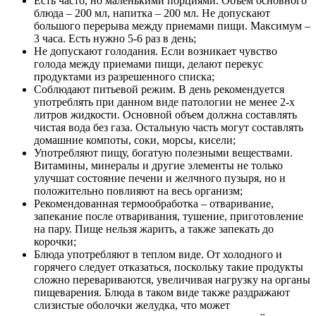
Есть часто, но маленькими порциями. Объем основного
блюда – 200 мл, напитка – 200 мл. Не допускают
большого перерыва между приемами пищи. Максимум –
3 часа. Есть нужно 5-6 раз в день;
Не допускают голодания. Если возникает чувство
голода между приемами пищи, делают перекус
продуктами из разрешенного списка;
Соблюдают питьевой режим. В день рекомендуется
употреблять при данном виде патологии не менее 2-х
литров жидкости. Основной объем должна составлять
чистая вода без газа. Остальную часть могут составлять
домашние компоты, соки, морсы, кисели;
Употребляют пищу, богатую полезными веществами.
Витамины, минералы и другие элементы не только
улучшат состояние печени и желчного пузыря, но и
положительно повлияют на весь организм;
Рекомендованная термообработка – отваривание,
запекание после отваривания, тушение, приготовление
на пару. Пище нельзя жарить, а также запекать до
корочки;
Блюда употребляют в теплом виде. От холодного и
горячего следует отказаться, поскольку такие продукты
сложно перевариваются, увеличивая нагрузку на органы
пищеварения. Блюда в таком виде также раздражают
слизистые оболочки желудка, что может