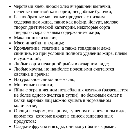
Черствый хлеб, любой хлеб вчерашней выпечки,
печенье галетной категории, несдобные булочки;
Разнообразные молочные продукты с низким
содержанием жира, такие как кефир, йогурт, молоко,
творог диетической категории, некоторые сорта
твердого сыра с малым содержанием жира;
Макаронные изделия;
Мясо индейки и курицы;
Крольчатина, телятина, а также говядина и даже
свинина, но при условии полного удаления жира, плевы
и сухожилий;
Любые сорта нежирной рыбы в отварном виде;
Любые крупы, но наиболее полезными считаются
овсянка и гречка;
Натуральное сливочное масло;
Молочные сосиски;
Яйца с ограничением потребления желтков (разрешается
не более одного желтка в сутки), но белковый омлет и
белки вареных яиц можно кушать в нормальном
количестве;
Овощи в сыром, отварном, тушеном и запеченном виде,
кроме тех, которые входят в список запрещенных
продуктов;
Сладкие фрукты и ягоды, они могут быть сырыми,