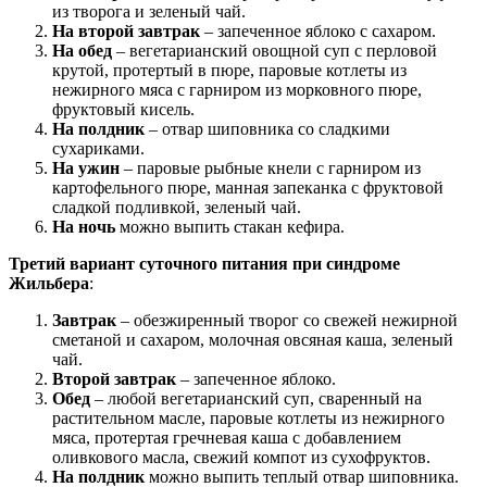
из творога и зеленый чай.
На второй завтрак
– запеченное яблоко с сахаром.
На обед
– вегетарианский овощной суп с перловой
крутой, протертый в пюре, паровые котлеты из
нежирного мяса с гарниром из морковного пюре,
фруктовый кисель.
На полдник
– отвар шиповника со сладкими
сухариками.
На ужин
– паровые рыбные кнели с гарниром из
картофельного пюре, манная запеканка с фруктовой
сладкой подливкой, зеленый чай.
На ночь
можно выпить стакан кефира.
Третий вариант суточного питания при синдроме
Жильбера
:
Завтрак
– обезжиренный творог со свежей нежирной
сметаной и сахаром, молочная овсяная каша, зеленый
чай.
Второй завтрак
– запеченное яблоко.
Обед
– любой вегетарианский суп, сваренный на
растительном масле, паровые котлеты из нежирного
мяса, протертая гречневая каша с добавлением
оливкового масла, свежий компот из сухофруктов.
На полдник
можно выпить теплый отвар шиповника.