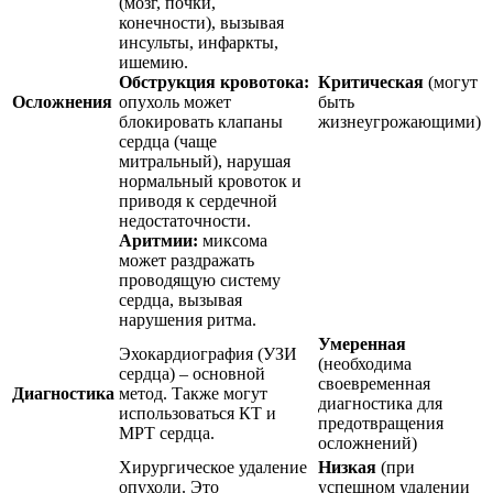
(мозг, почки,
конечности), вызывая
инсульты, инфаркты,
ишемию.
Обструкция кровотока:
Критическая
(могут
Осложнения
опухоль может
быть
блокировать клапаны
жизнеугрожающими)
сердца (чаще
митральный), нарушая
нормальный кровоток и
приводя к сердечной
недостаточности.
Аритмии:
миксома
может раздражать
проводящую систему
сердца, вызывая
нарушения ритма.
Умеренная
Эхокардиография (УЗИ
(необходима
сердца) – основной
своевременная
Диагностика
метод. Также могут
диагностика для
использоваться КТ и
предотвращения
МРТ сердца.
осложнений)
Хирургическое удаление
Низкая
(при
опухоли. Это
успешном удалении