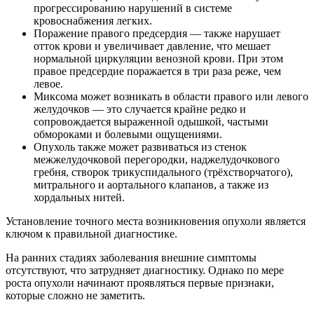
прогрессированию нарушений в системе
кровоснабжения легких.
Поражение правого предсердия — также нарушает
отток крови и увеличивает давление, что мешает
нормальной циркуляции венозной крови. При этом
правое предсердие поражается в три раза реже, чем
левое.
Миксома может возникать в области правого или левого
желудочков — это случается крайне редко и
сопровождается выраженной одышкой, частыми
обмороками и болевыми ощущениями.
Опухоль также может развиваться из стенок
межжелудочковой перегородки, наджелудочкового
гребня, створок трикуспидального (трёхстворчатого),
митрального и аортального клапанов, а также из
хордальных нитей.
Установление точного места возникновения опухоли является
ключом к правильной диагностике.
На ранних стадиях заболевания внешние симптомы
отсутствуют, что затрудняет диагностику. Однако по мере
роста опухоли начинают проявляться первые признаки,
которые сложно не заметить.