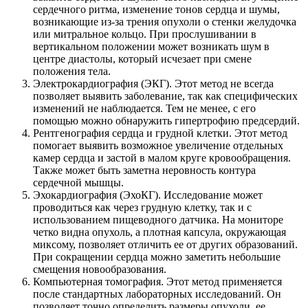
сердечного ритма, изменение тонов сердца и шумы,
возникающие из-за трения опухоли о стенки желудочка
или митральное кольцо. При прослушивании в
вертикальном положении может возникать шум в
центре диастолы, который исчезает при смене
положения тела.
Электрокардиография (ЭКГ). Этот метод не всегда
позволяет выявить заболевание, так как специфических
изменений не наблюдается. Тем не менее, с его
помощью можно обнаружить гипертрофию предсердий.
Рентгенография сердца и грудной клетки. Этот метод
помогает выявить возможное увеличение отдельных
камер сердца и застой в малом круге кровообращения.
Также может быть заметна неровность контура
сердечной мышцы.
Эхокардиография (ЭхоКГ). Исследование может
проводиться как через грудную клетку, так и с
использованием пищеводного датчика. На мониторе
четко видна опухоль, а плотная капсула, окружающая
миксому, позволяет отличить ее от других образований.
При сокращении сердца можно заметить небольшие
смещения новообразования.
Компьютерная томография. Этот метод применяется
после стандартных лабораторных исследований. Он
позволяет точно определить размеры опухоли, ее