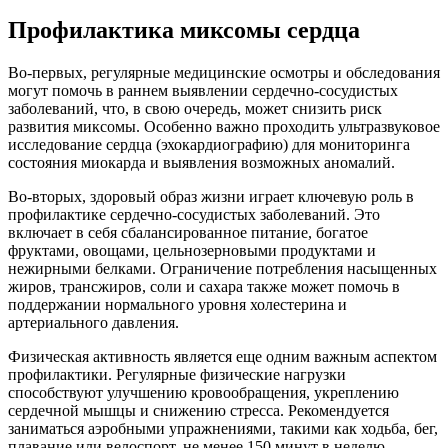
Профилактика миксомы сердца
Во-первых, регулярные медицинские осмотры и обследования
могут помочь в раннем выявлении сердечно-сосудистых
заболеваний, что, в свою очередь, может снизить риск
развития миксомы. Особенно важно проходить ультразвуковое
исследование сердца (эхокардиографию) для мониторинга
состояния миокарда и выявления возможных аномалий.
Во-вторых, здоровый образ жизни играет ключевую роль в
профилактике сердечно-сосудистых заболеваний. Это
включает в себя сбалансированное питание, богатое
фруктами, овощами, цельнозерновыми продуктами и
нежирными белками. Ограничение потребления насыщенных
жиров, трансжиров, соли и сахара также может помочь в
поддержании нормального уровня холестерина и
артериального давления.
Физическая активность является еще одним важным аспектом
профилактики. Регулярные физические нагрузки
способствуют улучшению кровообращения, укреплению
сердечной мышцы и снижению стресса. Рекомендуется
заниматься аэробными упражнениями, такими как ходьба, бег,
плавание или велоспорт, не менее 150 минут в неделю.