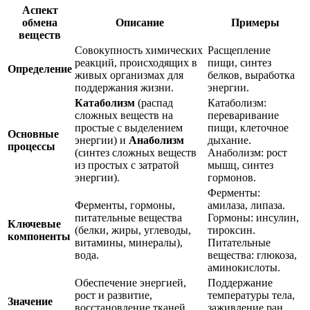
Аспект
обмена
Описание
Примеры
веществ
Совокупность химических
Расщепление
реакций, происходящих в
пищи, синтез
Определение
живых организмах для
белков, выработка
поддержания жизни.
энергии.
Катаболизм
(распад
Катаболизм:
сложных веществ на
переваривание
простые с выделением
пищи, клеточное
Основные
энергии) и
Анаболизм
дыхание.
процессы
(синтез сложных веществ
Анаболизм: рост
из простых с затратой
мышц, синтез
энергии).
гормонов.
Ферменты:
Ферменты, гормоны,
амилаза, липаза.
питательные вещества
Гормоны: инсулин,
Ключевые
(белки, жиры, углеводы,
тироксин.
компоненты
витамины, минералы),
Питательные
вода.
вещества: глюкоза,
аминокислоты.
Обеспечение энергией,
Поддержание
рост и развитие,
температуры тела,
Значение
восстановление тканей,
заживление ран,