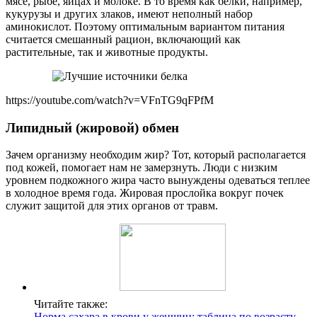
мясе, рыбе, яйцах и молоке. В то время как белки, например,
кукурузы и других злаков, имеют неполный набор
аминокислот. Поэтому оптимальным вариантом питания
считается смешанный рацион, включающий как
растительные, так и животные продукты.
https://youtube.com/watch?v=VFnTG9qFPfM
Липидный (жировой) обмен
Зачем организму необходим жир? Тот, который располагается
под кожей, помогает нам не замерзнуть. Люди с низким
уровнем подкожного жира часто вынуждены одеваться теплее
в холодное время года. Жировая прослойка вокруг почек
служит защитой для этих органов от травм.
Читайте также:
Норма сахара в крови у женщин: таблица по возрасту,