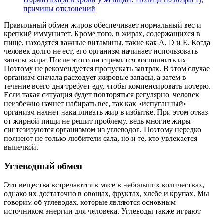
причины отклонений
Правильный обмен жиров обеспечивает нормальный вес и
крепкий иммунитет. Кроме того, в жирах, содержащихся в
пище, находятся важные витамины, такие как А, D и Е. Когда
человек долго не ест, его организм начинает использовать
запасы жира. После этого он стремится восполнить их.
Поэтому не рекомендуется пропускать завтрак. В этом случае
организм сначала расходует жировые запасы, а затем в
течение всего дня требует еду, чтобы компенсировать потерю.
Если такая ситуация будет повторяться регулярно, человек
неизбежно начнет набирать вес, так как «испуганный»
организм начнет накапливать жир в избытке. При этом отказ
от жирной пищи не решит проблему, ведь многие жиры
синтезируются организмом из углеводов. Поэтому нередко
полнеют не только любители сала, но и те, кто увлекается
выпечкой.
Углеводный обмен
Эти вещества встречаются в мясе в небольших количествах,
однако их достаточно в овощах, фруктах, хлебе и крупах. Мы
говорим об углеводах, которые являются основным
источником энергии для человека. Углеводы также играют