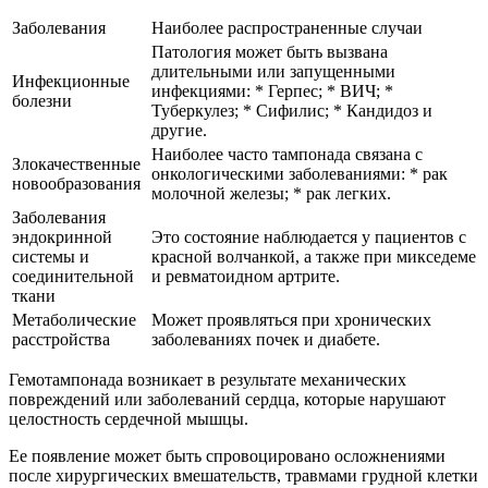
Заболевания
Наиболее распространенные случаи
Патология может быть вызвана
длительными или запущенными
Инфекционные
инфекциями: * Герпес; * ВИЧ; *
болезни
Туберкулез; * Сифилис; * Кандидоз и
другие.
Наиболее часто тампонада связана с
Злокачественные
онкологическими заболеваниями: * рак
новообразования
молочной железы; * рак легких.
Заболевания
эндокринной
Это состояние наблюдается у пациентов с
системы и
красной волчанкой, а также при микседеме
соединительной
и ревматоидном артрите.
ткани
Метаболические
Может проявляться при хронических
расстройства
заболеваниях почек и диабете.
Гемотампонада возникает в результате механических
повреждений или заболеваний сердца, которые нарушают
целостность сердечной мышцы.
Ее появление может быть спровоцировано осложнениями
после хирургических вмешательств, травмами грудной клетки