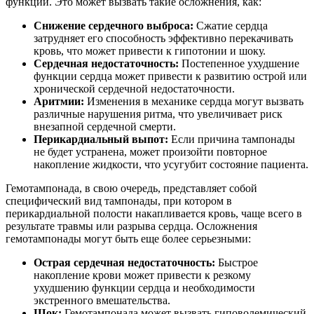
функции. Это может вызвать такие осложнения, как:
Снижение сердечного выброса:
Сжатие сердца
затрудняет его способность эффективно перекачивать
кровь, что может привести к гипотонии и шоку.
Сердечная недостаточность:
Постепенное ухудшение
функции сердца может привести к развитию острой или
хронической сердечной недостаточности.
Аритмии:
Изменения в механике сердца могут вызвать
различные нарушения ритма, что увеличивает риск
внезапной сердечной смерти.
Перикардиальный выпот:
Если причина тампонады
не будет устранена, может произойти повторное
накопление жидкости, что усугубит состояние пациента.
Гемотампонада, в свою очередь, представляет собой
специфический вид тампонады, при котором в
перикардиальной полости накапливается кровь, чаще всего в
результате травмы или разрыва сердца. Осложнения
гемотампонады могут быть еще более серьезными:
Острая сердечная недостаточность:
Быстрое
накопление крови может привести к резкому
ухудшению функции сердца и необходимости
экстренного вмешательства.
Шок:
Гемотампонада может вызвать гиповолемический