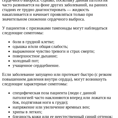
сердечного выброса. Однако, поскольку данная патология
часто развивается на фоне других заболеваний, на ранних
стадиях ее трудно диагностировать — жидкость
накапливается и начинает проявляться только при
значительном снижении сердечного выброса.
У пациентов с признаками тампонады могут наблюдаться
следующие симптомы:
боли в грудной клетке;
одышка и/или общая слабость;
выраженное чувство тревоги и страх смерти;
поверхностное дыхание;
холодный пот;
учащенное сердцебиение.
Если заболевание запущено или протекает быстро (с резким
повышением давления внутри сердца), могут возникнуть
следующие характерные симптомы:
специфическая поза пациента (люди с данной
патологией часто наклоняются вперед или ложатся на
бок, подтягивая ноги к груди);
напряжение или увеличение яремных вен;
хрипы в легких;
бледность кожи или ее неестественный синий оттенок;