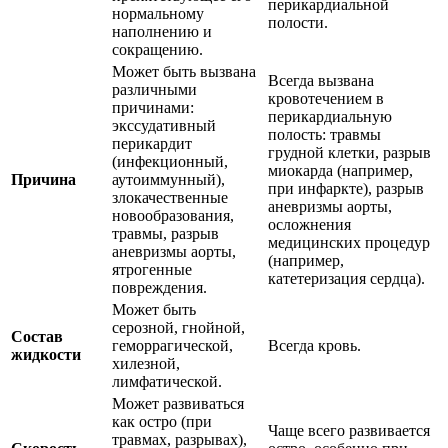
перикардиальной
нормальному
полости.
наполнению и
сокращению.
Может быть вызвана
Всегда вызвана
различными
кровотечением в
причинами:
перикардиальную
экссудативный
полость: травмы
перикардит
грудной клетки, разрыв
(инфекционный,
миокарда (например,
Причина
аутоиммунный),
при инфаркте), разрыв
злокачественные
аневризмы аорты,
новообразования,
осложнения
травмы, разрыв
медицинских процедур
аневризмы аорты,
(например,
ятрогенные
катетеризация сердца).
повреждения.
Может быть
серозной, гнойной,
Состав
геморрагической,
Всегда кровь.
жидкости
хилезной,
лимфатической.
Может развиваться
как остро (при
Чаще всего развивается
травмах, разрывах),