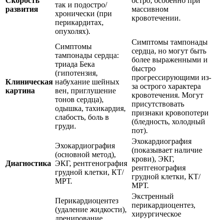
Скорость
остро, особенно при
так и подостро/
развития
массивном
хронически (при
кровотечении.
перикардитах,
опухолях).
Симптомы тампонады
Симптомы
сердца, но могут быть
тампонады сердца:
более выраженными и
триада Бека
быстро
(гипотензия,
прогрессирующими из-
Клиническая
набухание шейных
за острого характера
картина
вен, приглушение
кровотечения. Могут
тонов сердца),
присутствовать
одышка, тахикардия,
признаки кровопотери
слабость, боль в
(бледность, холодный
груди.
пот).
Эхокардиография
Эхокардиография
(показывает наличие
(основной метод),
крови), ЭКГ,
Диагностика
ЭКГ, рентгенография
рентгенография
грудной клетки, КТ/
грудной клетки, КТ/
МРТ.
МРТ.
Экстренный
Перикардиоцентез
перикардиоцентез,
(удаление жидкости),
хирургическое
дренирование