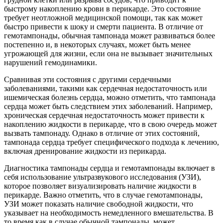
быстрому накоплению крови в перикарде. Это состояние
требует неотложной медицинской помощи, так как может
быстро привести к шоку и смерти пациента. В отличие от
гемотампонады, обычная тампонада может развиваться более
постепенно и, в некоторых случаях, может быть менее
угрожающей для жизни, если она не вызывает значительных
нарушений гемодинамики.
Сравнивая эти состояния с другими сердечными
заболеваниями, такими как сердечная недостаточность или
ишемическая болезнь сердца, можно отметить, что тампонада
сердца может быть следствием этих заболеваний. Например,
хроническая сердечная недостаточность может привести к
накоплению жидкости в перикарде, что в свою очередь может
вызвать тампонаду. Однако в отличие от этих состояний,
тампонада сердца требует специфического подхода к лечению,
включая дренирование жидкости из перикарда.
Диагностика тампонады сердца и гемотампонады включает в
себя использование ультразвукового исследования (УЗИ),
которое позволяет визуализировать наличие жидкости в
перикарде. Важно отметить, что в случае гемотампонады,
УЗИ может показать наличие свободной жидкости, что
указывает на необходимость немедленного вмешательства. В
то время как в случае обычной тампонады, может