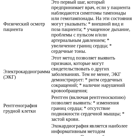
Это первый шаг, который
предпринимает врач, если у пациента
наблюдаются симптомы тампонады
или гемотампонады. На эти состояния
Физический осмотр
могут указывать: * внешний вид и
пациента
поза пациента; * учащенное дыхание,
проблемы с пульсом и/или
артериальным давлением; *
увеличение границ сердца; *
сердечные тоны.
Этот метод позволяет выявить
признаки, которые могут
свидетельствовать о других
Электрокардиограмма
заболеваниях. Тем не менее, ЭКГ
(ЭКГ)
демонстрирует: * ритм сердечных
сокращений; * наличие нарушений
кровообращения;
Рентген (включая рентгеноскопию)
позволяет выявить: * изменения
Рентгенография
границ сердца; * отсутствие
грудной клетки
подвижности сердечной мышцы; *
застой крови.
Эхокардиография является наиболее
информативным методом