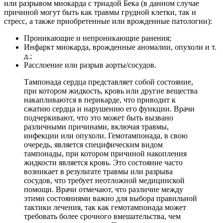
или разрывом миокарда с триадой Бека (в данном случае
причиной могут быть как травмы грудной клетки, так и
стресс, а также приобретенные или врожденные патологии):
Проникающие и непроникающие ранения;
Инфаркт миокарда, врожденные аномалии, опухоли и т.
д.;
Расслоение или разрыв аорты/сосудов.
Тампонада сердца представляет собой состояние,
при котором жидкость, кровь или другие вещества
накапливаются в перикарде, что приводит к
сжатию сердца и нарушению его функции. Врачи
подчеркивают, что это может быть вызвано
различными причинами, включая травмы,
инфекции или опухоли. Гемотампонада, в свою
очередь, является специфическим видом
тампонады, при котором причиной накопления
жидкости является кровь. Это состояние часто
возникает в результате травмы или разрыва
сосудов, что требует неотложной медицинской
помощи. Врачи отмечают, что различие между
этими состояниями важно для выбора правильной
тактики лечения, так как гемотампонада может
требовать более срочного вмешательства, чем