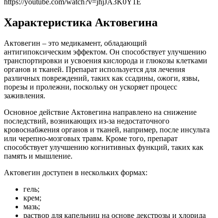
https://youtube.com/watch?v=jhjJA3K0Y1E
Характеристика Актовегина
Актовегин – это медикамент, обладающий
антигипоксическим эффектом. Он способствует улучшению
транспортировки и усвоения кислорода и глюкозы клетками
органов и тканей. Препарат используется для лечения
различных повреждений, таких как ссадины, ожоги, язвы,
порезы и пролежни, поскольку он ускоряет процесс
заживления.
Основное действие Актовегина направлено на снижение
последствий, возникающих из-за недостаточного
кровоснабжения органов и тканей, например, после инсульта
или черепно-мозговых травм. Кроме того, препарат
способствует улучшению когнитивных функций, таких как
память и мышление.
Актовегин доступен в нескольких формах:
гель;
крем;
мазь;
раствор для капельниц на основе декстрозы и хлорида