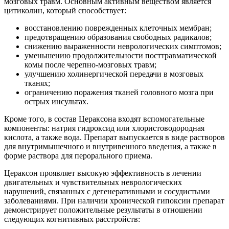
мозговых травм. Основным активным веществом является
цитиколин, который способствует:
восстановлению поврежденных клеточных мембран;
предотвращению образования свободных радикалов;
снижению выраженности неврологических симптомов;
уменьшению продолжительности посттравматической
комы после черепно-мозговых травм;
улучшению холинергической передачи в мозговых
тканях;
ограничению поражения тканей головного мозга при
острых инсультах.
Кроме того, в состав Цераксона входят вспомогательные
компоненты: натрия гидроксид или хлористоводородная
кислота, а также вода. Препарат выпускается в виде растворов
для внутримышечного и внутривенного введения, а также в
форме раствора для перорального приема.
Цераксон проявляет высокую эффективность в лечении
двигательных и чувствительных неврологических
нарушений, связанных с дегенеративными и сосудистыми
заболеваниями. При наличии хронической гипоксии препарат
демонстрирует положительные результаты в отношении
следующих когнитивных расстройств: