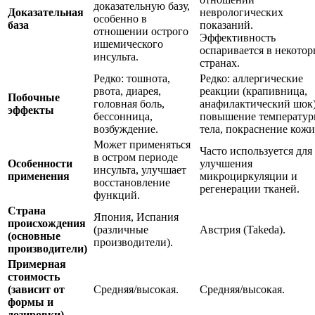
доказательную базу,
Доказательная
неврологических
особенно в
база
показаний.
отношении острого
Эффективность
ишемического
оспаривается в некото
инсульта.
странах.
Редко: тошнота,
Редко: аллергические
рвота, диарея,
реакции (крапивница,
Побочные
головная боль,
анафилактический шок)
эффекты
бессонница,
повышение температу
возбуждение.
тела, покраснение кожи
Может применяться
Часто используется для
в остром периоде
Особенности
улучшения
инсульта, улучшает
применения
микроциркуляции и
восстановление
регенерации тканей.
функций.
Страна
Япония, Испания
происхождения
(различные
Австрия (Takeda).
(основные
производители).
производители)
Примерная
стоимость
(зависит от
Средняя/высокая.
Средняя/высокая.
формы и
дозировки)