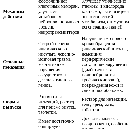
фосфолипидов
Улучшает утилизацию
клеточных мембран,
глюкозы и кислорода
Механизм
улучшает
клетками, активизируе
действия
метаболизм
энергетический
нейронов, повышает
метаболизм, стимулиру
уровень
регенерацию тканей.
нейротрансмиттеров.
Нарушения мозгового
Острый период
кровообращения
ишемического
(ишемический инсульт,
инсульта, черепно-
деменция),
мозговая травма,
периферические
Основные
когнитивные
сосудистые нарушения
показания
нарушения
(диабетическая
сосудистого и
полинейропатия,
дегенеративного
трофические язвы),
генеза.
повреждения кожи и
слизистых оболочек.
Раствор для
Раствор для инъекций,
Формы
инъекций, раствор
гель, крем, мазь,
выпуска
для приема внутрь,
таблетки.
таблетки.
Доказательная база
Имеет достаточно
неоднозначна, особенно
обширную
отношении