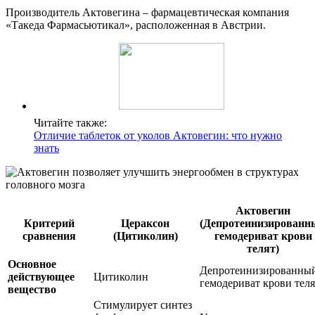
Производитель Актовегина – фармацевтическая компания
«Такеда Фармасьютикал», расположенная в Австрии.
Читайте также:
Отличие таблеток от уколов Актовегин: что нужно
знать
Актовегин
Критерий
Цераксон
(Депротеинизированн
сравнения
(Цитиколин)
гемодериват крови
телят)
Основное
Депротеинизированны
действующее
Цитиколин
гемодериват крови теля
вещество
Стимулирует синтез