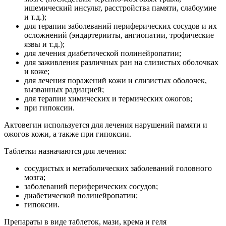
ишемический инсульт, расстройства памяти, слабоумие
и т.д.);
для терапии заболеваний периферических сосудов и их
осложнений (эндартерииты, ангиопатии, трофические
язвы и т.д.);
для лечения диабетической полинейропатии;
для заживления различных ран на слизистых оболочках
и коже;
для лечения поражений кожи и слизистых оболочек,
вызванных радиацией;
для терапии химических и термических ожогов;
при гипоксии.
Актовегин используется для лечения нарушений памяти и
ожогов кожи, а также при гипоксии.
Таблетки назначаются для лечения:
сосудистых и метаболических заболеваний головного
мозга;
заболеваний периферических сосудов;
диабетической полинейропатии;
гипоксии.
Препараты в виде таблеток, мази, крема и геля