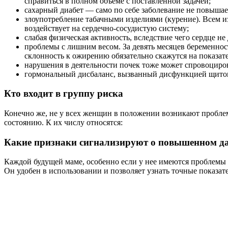
справиться в полном объеме с поставленной задачей;
сахарный диабет — само по себе заболевание не повыша
злоупотребление табачными изделиями (курение). Всем из
воздействует на сердечно-сосудистую систему;
слабая физическая активность, вследствие чего сердце не
проблемы с лишним весом. За девять месяцев беременнос
склонность к ожирению обязательно скажутся на показат
нарушения в деятельности почек тоже может спровоциров
гормональный дисбаланс, вызванный дисфункцией щитов
Кто входит в группу риска
Конечно же, не у всех женщин в положении возникают проблем
состоянию. К их числу относятся:
Какие признаки сигнализируют о повышенном д
Каждой будущей маме, особенно если у нее имеются проблемы
Он удобен в использовании и позволяет узнать точные показа