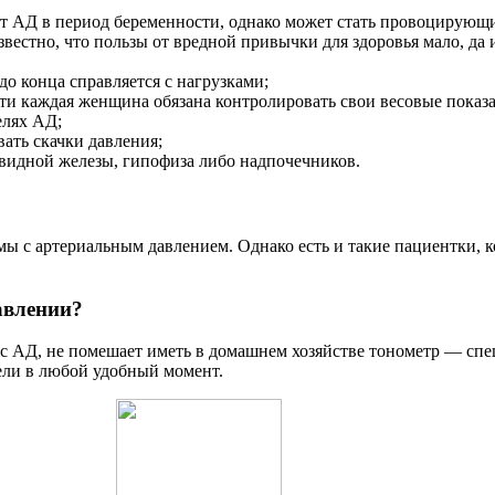
ет АД в период беременности, однако может стать провоцирующ
вестно, что пользы от вредной привычки для здоровья мало, да 
 до конца справляется с нагрузками;
ти каждая женщина обязана контролировать свои весовые показа
елях АД;
ать скачки давления;
идной железы, гипофиза либо надпочечников.
ы с артериальным давлением. Однако есть и такие пациентки, 
авлении?
 с АД, не помешает иметь в домашнем хозяйстве тонометр — сп
тели в любой удобный момент.