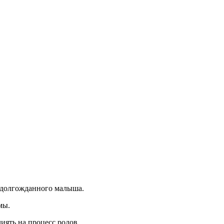
т долгожданного малыша.
мы.
иять на процесс родов.