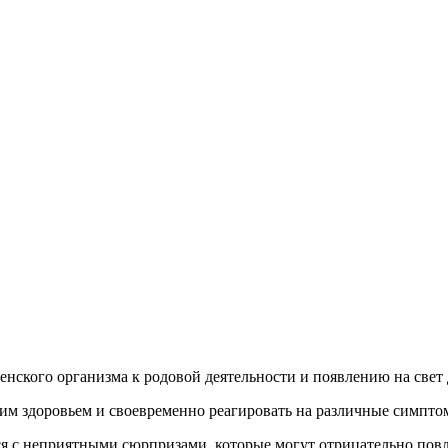
енского организма к родовой деятельности и появлению на све
оим здоровьем и своевременно реагировать на различные симпто
я с неприятными сюрпризами, которые могут отрицательно повл