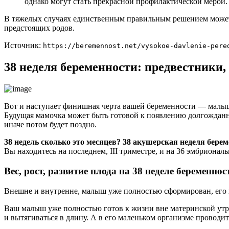
однако могут стать прекрасной профилактической мерой.
В тяжелых случаях единственным правильным решением может с
предстоящих родов.
Источник:
https://beremennost.net/vysokoe-davlenie-pere
38 неделя беременности: предвестники,
Вот и наступает финишная черта вашей беременности — малыш
Будущая мамочка может быть готовой к появлению долгожданног
иначе потом будет поздно.
38 недель сколько это месяцев? 38 акушерская неделя бере
Вы находитесь на последнем, III триместре, и на 36 эмбриональ
Вес, рост, развитие плода на 38 неделе беременнос
Внешне и внутренне, малыш уже полностью сформирован, его ве
Ваш малыш уже полностью готов к жизни вне материнской утр
и вытягиваться в длину. А в его маленьком организме проводи