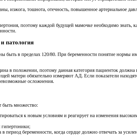
аны, изжога, тошнота, отечность, повышенное артериальное давл
ертония, поэтому каждой будущей мамочке необходимо знать, к
енности.
и патология
ны быть в пределах 120/80. При беременности понятие нормы и
щина в положении, поэтому данная категория пациенток должна 
ей матери обязательно измеряют АД. Если показатели находятс
севозможные осложнения.
 быть множество:
птироваться к новым условиям и реагирует на изменения высоки
я гипертоники;
 в период беременности, когда сердце должно отвечать за усил