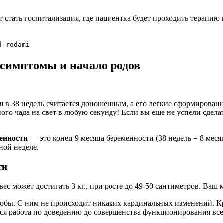
тать госпитализация, где пациентка будет проходить терапию 
d-rodami
 симптомы и начало родов
 в 38 недель считается доношенным, а его легкие сформирован
о чада на свет в любую секунду! Если вы еще не успели сделат
менности
— это конец 9 месяца беременности (38 недель = 8 меся
ной неделе.
ти
с может достигать 3 кг., при росте до 49-50 сантиметров. Ваш
обы. С ним не происходит никаких кардинальных изменений. К
тся работа по доведению до совершенства функционирования все