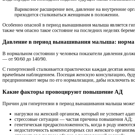
Варикозное расширение вен, давление на внутренние орг
приходится сталкиваться женщинам в положении.
Особенно опасной в период вынашивания малыша является гип
также чем опасно такое состояние на последних неделях берем
Давление в период вынашивания малыша: норма 
В нормальном состоянии у человека показатели давления долж
— от 90/60 до 140/90.
С гипертензией сталкивается практически каждая десятая жен
врачебным наблюдением. Посещая женскую консультацию, будущ
предпринимают меры по его нормализации, дабы исключить в
Какие факторы провоцируют повышение АД
Причин для гипертензии в период вынашивания малыша может
нагрузки на женский организм, который не успевает ада
стрессовые ситуации — частая причина повышения АД;
генетическая предрасположенность, когда в роду имеютс
недостаточность компенсаторных сил женского организма