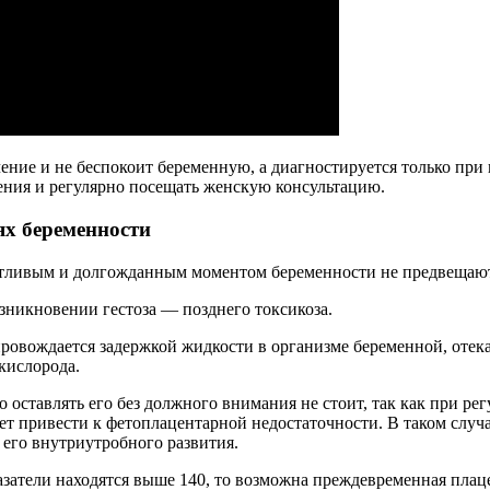
ение и не беспокоит беременную, а диагностируется только при
ния и регулярно посещать женскую консультацию.
ях беременности
стливым и долгожданным моментом беременности не предвещают
озникновении гестоза — позднего токсикоза.
провождается задержкой жидкости в организме беременной, оте
кислорода.
о оставлять его без должного внимания не стоит, так как при 
ет привести к фетоплацентарной недостаточности. В таком случа
 его внутриутробного развития.
азатели находятся выше 140, то возможна преждевременная плац