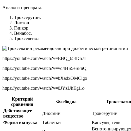
Аналоги препарата:
Троксерутин.
Лиотон.
Гинкор.
Венабос.
Троксевенол.
https://youtube.com/watch?v=EBQ_65fDn7I
https://youtube.com/watch?v=vd4HS5eSFnQ
https://youtube.com/watch?v=bXadxOMClgo
https://youtube.com/watch?v=0JYzUhEgl1o
Критерий
Флебодиа
Троксевази
сравнения
Действующее
Диосмин
Троксерутин
вещество
Форма выпуска
Таблетки
Капсулы, гель
Венотонизирующее