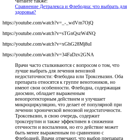
Читайте также:
Сравнение Детралекса и Флебодиа: что выбрать для
здоровья?
https://youtube.com/watch?v=_-_wdVm7OjQ
https://youtube.com/watch?v=sTGnQszW4NQ
https://youtube.com/watch?v=xGhG28Mj8uI
https://youtube.com/watch?v=34FaDzv2GNA
Врачи часто сталкиваются с вопросом о том, что
лучше выбрать для лечения венозной
недостаточности: Флебодиа или Троксевазин. Оба
препарата относятся к группе венотоников, но
имеют свои особенности. Флебодиа, содержащая
диосмин, обладает выраженным
венопротекторным действием и улучшает
микроциркуляцию, что делает её популярной при
лечении хронической венозной недостаточности.
Троксевазин, в свою очередь, содержит
троксерутин и также эффективен в снижении
отечности и воспаления, но его действие может
быть менее выраженным по сравнению с
Флебодией. Врачи отмечают, что выбор препарата