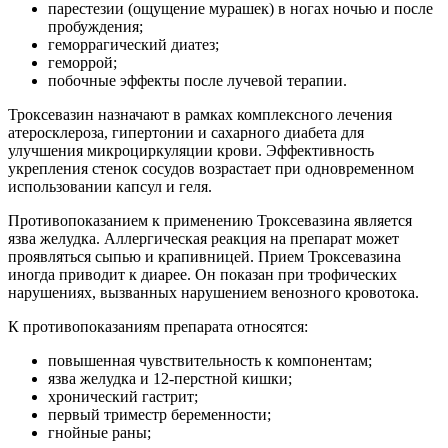
парестезии (ощущение мурашек) в ногах ночью и после
пробуждения;
геморрагический диатез;
геморрой;
побочные эффекты после лучевой терапии.
Троксевазин назначают в рамках комплексного лечения
атеросклероза, гипертонии и сахарного диабета для
улучшения микроциркуляции крови. Эффективность
укрепления стенок сосудов возрастает при одновременном
использовании капсул и геля.
Противопоказанием к применению Троксевазина является
язва желудка. Аллергическая реакция на препарат может
проявляться сыпью и крапивницей. Прием Троксевазина
иногда приводит к диарее. Он показан при трофических
нарушениях, вызванных нарушением венозного кровотока.
К противопоказаниям препарата относятся:
повышенная чувствительность к компонентам;
язва желудка и 12-перстной кишки;
хронический гастрит;
первый триместр беременности;
гнойные раны;