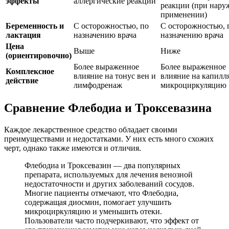
эффекты
аллергические реакции
реакции (при нар
применении)
Беременность и
С осторожностью, по
С осторожностью, 
лактация
назначению врача
назначению врача
Цена
Выше
Ниже
(ориентировочно)
Более выраженное
Более выраженное
Комплексное
влияние на тонус вен и
влияние на капилл
действие
лимфодренаж
микроциркуляцию
Сравнение Флебодиа и Троксевазина
Каждое лекарственное средство обладает своими
преимуществами и недостатками. У них есть много схожих
черт, однако также имеются и отличия.
Флебодиа и Троксевазин — два популярных
препарата, используемых для лечения венозной
недостаточности и других заболеваний сосудов.
Многие пациенты отмечают, что Флебодиа,
содержащая диосмин, помогает улучшить
микроциркуляцию и уменьшить отеки.
Пользователи часто подчеркивают, что эффект от