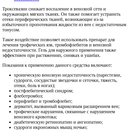
Троксевазин снижает воспаление в венозной сети и
окружающих мягких тканях. Он также помогает устранить
отеки периферических тканей, возникающие из-за
избыточного пропотевания жидкости из вен с недостаточным
тонусом.
Такое воздействие позволяет использовать препарат для
лечения трофических язв, тромбофлебитов и венозной
недостаточности. Гель для наружного применения также
эффективен при растяжениях, синяках и ушибах.
Показания к применению данного средства включают:
хроническую венозную недостаточность (парестезии,
судороги, сосудистые звездочки и сеточки, тяжесть,
отеки, боль в ногах);
постфлебитический синдром;
флеботромбоз;
перифлебит и тромбофлебит;
дерматит, вызванный варикозным расширением вен;
трофические нарушения, связанные с нарушением
венозного кровотока;
диабетическую ретинопатию и ангиопатию;
судороги икроножных мышц ночью;