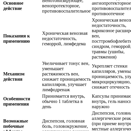
Венотонизирующее,
Основное
ангиопротекторное
венопротекторное,
действие
противовоспалител
противовоспалительное
противоотечное
Хроническая веноз
недостаточность,
варикозное расшир
Хроническая венозная
Показания к
вен,
недостаточность,
применению
посттромбофлебит
геморрой, лимфедема
синдром, геморрой
травмы (ушибы,
растяжения)
Увеличивает тонус вен,
Укрепляет стенки
уменьшает
капилляров, умень
Механизм
растяжимость вен,
проницаемость, ул
действия
снижает проницаемость
микроциркуляцию,
капилляров, улучшает
снижает отечность
лимфодренаж
Принимается внутрь,
Капсулы принимаю
Особенности
обычно 1 таблетка в
внутрь, гель нанос
применения
день
наружно
Диспепсия, головна
аллергические реа
Возможные
Диспепсия, головная
(при приеме внутрь
побочные
боль, головокружение,
местные аллергиче