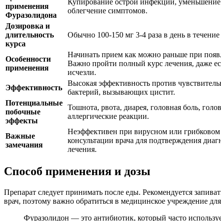
Купирование острой инфекции, уменьшение
применения
облегчение симптомов.
Фуразолидона
Дозировка и
длительность
Обычно 100-150 мг 3-4 раза в день в течение 
курса
Начинать прием как можно раньше при появ
Особенности
Важно пройти полный курс лечения, даже е
применения
исчезли.
Высокая эффективность против чувствител
Эффективность
бактерий, вызывающих цистит.
Потенциальные
Тошнота, рвота, диарея, головная боль, гол
побочные
аллергические реакции.
эффекты
Неэффективен при вирусном или грибковом 
Важные
консультации врача для подтверждения диаг
замечания
лечения.
Способ применения и дозы
Препарат следует принимать после еды. Рекомендуется запиват
врач, поэтому важно обратиться в медицинское учреждение дл
Фуразолидон — это антибиотик, который часто использу