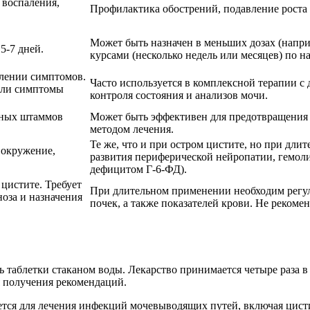
 воспаления,
Профилактика обострений, подавление роста 
Может быть назначен в меньших дозах (наприм
5-7 дней.
курсами (несколько недель или месяцев) по н
лении симптомов.
Часто используется в комплексной терапии с
сли симптомы
контроля состояния и анализов мочи.
ьных штаммов
Может быть эффективен для предотвращения 
методом лечения.
Те же, что и при остром цистите, но при дли
овокружение,
развития периферической нейропатии, гемоли
дефицитом Г-6-ФД).
цистите. Требует
При длительном применении необходим регу
ноза и назначения
почек, а также показателей крови. Не рекомен
ь таблетки стаканом воды. Лекарство принимается четыре раза в
я получения рекомендаций.
ется для лечения инфекций мочевыводящих путей, включая цист