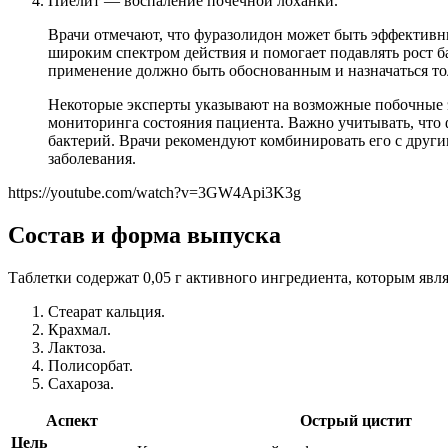
Пиелит — воспаление почечной лоханки.
Врачи отмечают, что фуразолидон может быть эффективны
широким спектром действия и помогает подавлять рост 
применение должно быть обоснованным и назначаться тол
Некоторые эксперты указывают на возможные побочные эф
мониторинга состояния пациента. Важно учитывать, что
бактерий. Врачи рекомендуют комбинировать его с друг
заболевания.
https://youtube.com/watch?v=3GW4Api3K3g
Состав и форма выпуска
Таблетки содержат 0,05 г активного ингредиента, которым явля
Стеарат кальция.
Крахмал.
Лактоза.
Полисорбат.
Сахароза.
Аспект
Острый цистит
Цель