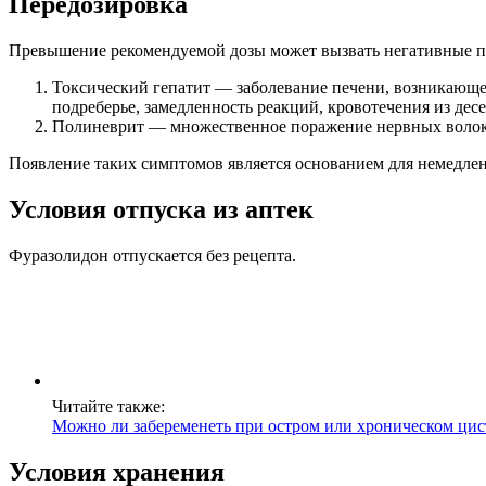
Передозировка
Превышение рекомендуемой дозы может вызвать негативные по
Токсический гепатит — заболевание печени, возникающее
подреберье, замедленность реакций, кровотечения из дес
Полиневрит — множественное поражение нервных волоко
Появление таких симптомов является основанием для немедлен
Условия отпуска из аптек
Фуразолидон отпускается без рецепта.
Читайте также:
Можно ли забеременеть при остром или хроническом цис
Условия хранения