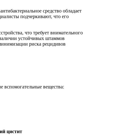
антибактериальное средство обладает
циалисты подчеркивают, что его
стройства, что требует внимательного
и наличии устойчивых штаммов
 минимизации риска рецидивов
гие вспомогательные вещества:
ий цистит