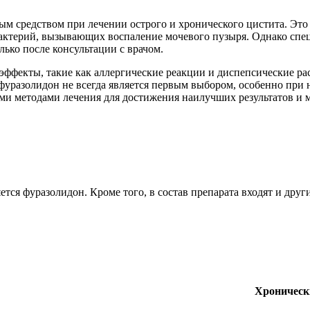
м средством при лечении острого и хронического цистита. Это 
бактерий, вызывающих воспаление мочевого пузыря. Однако спе
ько после консультации с врачом.
фекты, такие как аллергические реакции и диспепсические рас
 фуразолидон не всегда является первым выбором, особенно пр
ими методами лечения для достижения наилучших результатов и
ется фуразолидон. Кроме того, в состав препарата входят и дру
Хроническ