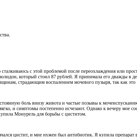
ства.
асто сталкиваюсь с этой проблемой после переохлаждения или про
олидон, который стоил 87 рублей. Я принимала его дважды в д
нщинам, страдающим воспалением мочевого пузыря, так как это 
остоянную боль внизу живота и частые позывы к мочеиспусканию
ягко, и симптомы постепенно исчезают. Однако к вечеру мое со
 купила Монурель для борьбы с циститом.
ался цистит, и мне нужен был антибиотик. Я купила препарат в