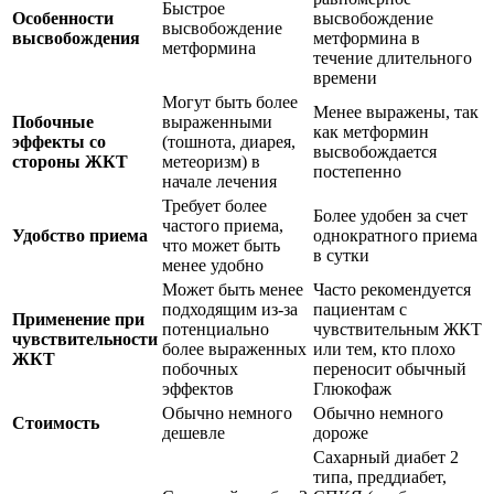
Быстрое
Особенности
высвобождение
высвобождение
высвобождения
метформина в
метформина
течение длительного
времени
Могут быть более
Менее выражены, так
Побочные
выраженными
как метформин
эффекты со
(тошнота, диарея,
высвобождается
стороны ЖКТ
метеоризм) в
постепенно
начале лечения
Требует более
Более удобен за счет
частого приема,
Удобство приема
однократного приема
что может быть
в сутки
менее удобно
Может быть менее
Часто рекомендуется
подходящим из-за
пациентам с
Применение при
потенциально
чувствительным ЖКТ
чувствительности
более выраженных
или тем, кто плохо
ЖКТ
побочных
переносит обычный
эффектов
Глюкофаж
Обычно немного
Обычно немного
Стоимость
дешевле
дороже
Сахарный диабет 2
типа, преддиабет,