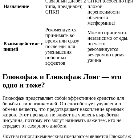
Сахарный диабет 2
СПКЯ (особенно при
Назначение
типа, преддиабет,
плохой
СПКЯ
переносимости
обычного
метформина)
Рекомендуется
Можно принимать
принимать во
независимо от еды,
время или сразу
Взаимодействие с
но часто
после еды для
пищей
рекомендуется
уменьшения
вечером во время
побочных
ужина
эффектов
Глюкофаж и Глюкофаж Лонг — это
одно и тоже?
Глюкофаж представляет собой эффективное средство для
борьбы с гипергликемией. Он способствует улучшению
обмена веществ, что предотвращает накопление вредных
жиров. Этот препарат не влияет на уровень выработки
инсулина, поэтому его могут назначать даже тем, кто не
страдает от сахарного диабета.
Другим гипогликемическим препаратом является Глюкофаж