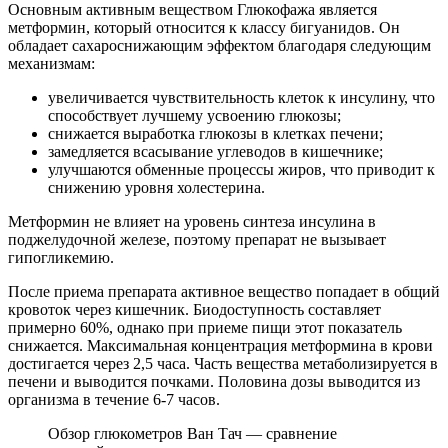
Основным активным веществом Глюкофажа является
метформин, который относится к классу бигуанидов. Он
обладает сахароснижающим эффектом благодаря следующим
механизмам:
увеличивается чувствительность клеток к инсулину, что
способствует лучшему усвоению глюкозы;
снижается выработка глюкозы в клетках печени;
замедляется всасывание углеводов в кишечнике;
улучшаются обменные процессы жиров, что приводит к
снижению уровня холестерина.
Метформин не влияет на уровень синтеза инсулина в
поджелудочной железе, поэтому препарат не вызывает
гипогликемию.
После приема препарата активное вещество попадает в общий
кровоток через кишечник. Биодоступность составляет
примерно 60%, однако при приеме пищи этот показатель
снижается. Максимальная концентрация метформина в крови
достигается через 2,5 часа. Часть вещества метаболизируется в
печени и выводится почками. Половина дозы выводится из
организма в течение 6-7 часов.
Обзор глюкометров Ван Тач — сравнение