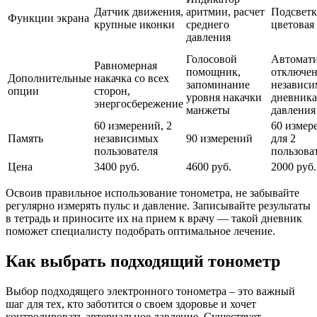
Датчик движения,
аритмии, расчет
Подсветк
Функции экрана
крупные иконки
среднего
цветовая
давления
Голосовой
Автомати
Равномерная
помощник,
отключен
Дополнительные
накачка со всех
запоминание
независ
опции
сторон,
уровня накачки
дневника
энергосбережение
манжеты
давления
60 измерений, 2
60 измер
Память
независимых
90 измерений
для 2
пользователя
пользова
Цена
3400 руб.
4600 руб.
2000 руб.
Освоив правильное использование тонометра, не забывайте
регулярно измерять пульс и давление. Записывайте результаты
в тетрадь и приносите их на прием к врачу — такой дневник
поможет специалисту подобрать оптимальное лечение.
Как выбрать подходящий тонометр
Выбор подходящего электронного тонометра – это важный
шаг для тех, кто заботится о своем здоровье и хочет
контролировать артериальное давление. Существует