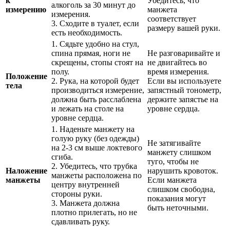
к
Убедитесь, что
алкоголь за 30 минут до
измерению
манжета
измерения.
соответствует
3. Сходите в туалет, если
размеру вашей руки.
есть необходимость.
1. Сядьте удобно на стул,
спина прямая, ноги не
Не разговаривайте и
скрещены, стопы стоят на
не двигайтесь во
полу.
время измерения.
Положение
2. Рука, на которой будет
Если вы используете
тела
производиться измерение,
запястный тонометр,
должна быть расслаблена
держите запястье на
и лежать на столе на
уровне сердца.
уровне сердца.
1. Наденьте манжету на
голую руку (без одежды)
Не затягивайте
на 2-3 см выше локтевого
манжету слишком
сгиба.
туго, чтобы не
2. Убедитесь, что трубка
Наложение
нарушить кровоток.
манжеты расположена по
манжеты
Если манжета
центру внутренней
слишком свободна,
стороны руки.
показания могут
3. Манжета должна
быть неточными.
плотно прилегать, но не
сдавливать руку.