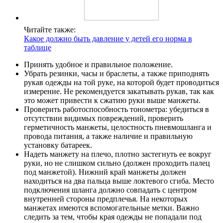
Читайте также:
Какое должно быть давление у детей его норма в
таблице
Принять удобное и правильное положение.
Убрать резинки, часы и браслеты, а также приподнять
рукав одежды на той руке, на которой будет проводиться
измерение. Не рекомендуется закатывать рукав, так как
это может привести к сжатию руки выше манжеты.
Проверить работоспособность тонометра: убедиться в
отсутствии видимых повреждений, проверить
герметичность манжеты, целостность пневмошланга и
провода питания, а также наличие и правильную
установку батареек.
Надеть манжету на плечо, плотно застегнуть ее вокруг
руки, но не слишком сильно (должен проходить палец
под манжетой). Нижний край манжеты должен
находиться на два пальца выше локтевого сгиба. Место
подключения шланга должно совпадать с центром
внутренней стороны предплечья. На некоторых
манжетах имеются вспомогательные метки. Важно
следить за тем, чтобы края одежды не попадали под