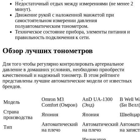
Недостаточный отдых между измерениями (не менее 2
минут).
Движение рукой с наложенной манжетой при
самостоятельном измерении давления
полуавтоматическим тонометром.
Техническое состояние прибора, элементы питания и
правильность подключения к сети.
Обзор лучших тонометров
Для того чтобы регулярно контролировать артериальное
давление в домашних условиях, необходимо приобрести
качественный и надежный тонометр. В этом рейтинге
представлены лучшие автоматические модели от известных
брендов.
Omron M3
AnD UA-1300
B Well W
Модель
Comfort (Омрон)
(Энд)
(Би Велл
Страна
Япония
Япония
Швейцар
производства
Автоматический
Автоматический
Автомат
Тип
на плечо
на плечо
на запяст
Индикатор