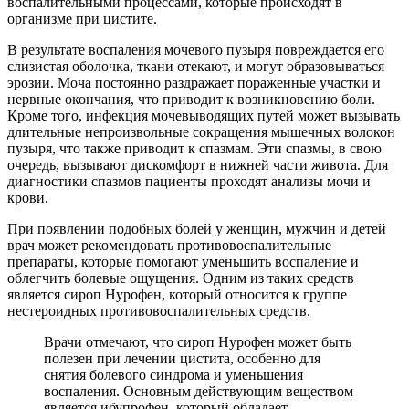
воспалительными процессами, которые происходят в
организме при цистите.
В результате воспаления мочевого пузыря повреждается его
слизистая оболочка, ткани отекают, и могут образовываться
эрозии. Моча постоянно раздражает пораженные участки и
нервные окончания, что приводит к возникновению боли.
Кроме того, инфекция мочевыводящих путей может вызывать
длительные непроизвольные сокращения мышечных волокон
пузыря, что также приводит к спазмам. Эти спазмы, в свою
очередь, вызывают дискомфорт в нижней части живота. Для
диагностики спазмов пациенты проходят анализы мочи и
крови.
При появлении подобных болей у женщин, мужчин и детей
врач может рекомендовать противовоспалительные
препараты, которые помогают уменьшить воспаление и
облегчить болевые ощущения. Одним из таких средств
является сироп Нурофен, который относится к группе
нестероидных противовоспалительных средств.
Врачи отмечают, что сироп Нурофен может быть
полезен при лечении цистита, особенно для
снятия болевого синдрома и уменьшения
воспаления. Основным действующим веществом
является ибупрофен, который обладает