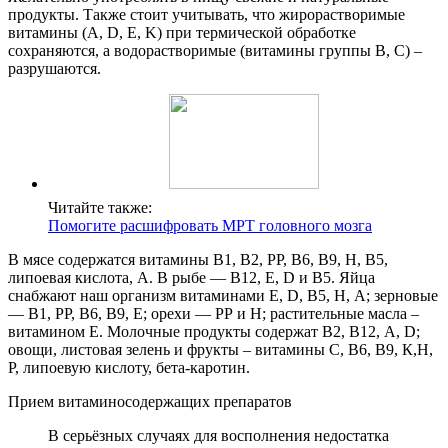
продукты. Также стоит учитывать, что жирорастворимые
витамины (А, D, E, K) при термической обработке
сохраняются, а водорастворимые (витамины группы B, С) –
разрушаются.
Читайте также:
Помогите расшифровать МРТ головного мозга
В мясе содержатся витамины В1, В2, РР, В6, В9, Н, В5,
липоевая кислота, А. В рыбе — В12, E, D и В5. Яйца
снабжают наш организм витаминами Е, D, В5, Н, А; зерновые
— В1, РР, В6, В9, E; орехи — РР и Н; растительные масла –
витамином E. Молочные продукты содержат В2, В12, А, D;
овощи, листовая зелень и фрукты – витамины С, В6, В9, К,Н,
Р, липоевую кислоту, бета-каротин.
Прием витаминосодержащих препаратов
В серьёзных случаях для восполнения недостатка