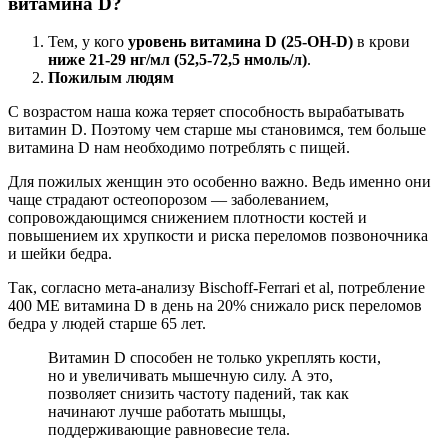
витамина D?
Тем, у кого
уровень витамина D (25-ОН-D)
в крови
ниже 21-29 нг/мл (52,5-72,5 нмоль/л)
.
Пожилым людям
С возрастом наша кожа теряет способность вырабатывать
витамин D. Поэтому чем старше мы становимся, тем больше
витамина D нам необходимо потреблять с пищей.
Для пожилых женщин это особенно важно. Ведь именно они
чаще страдают остеопорозом — заболеванием,
сопровождающимся снижением плотности костей и
повышением их хрупкости и риска переломов позвоночника
и шейки бедра.
Так, согласно мета-анализу Bischoff-Ferrari et al, потребление
400 МЕ витамина D в день на 20% снижало риск переломов
бедра у людей старше 65 лет.
Витамин D способен не только укреплять кости,
но и увеличивать мышечную силу. А это,
позволяет снизить частоту падений, так как
начинают лучше работать мышцы,
поддерживающие равновесие тела.