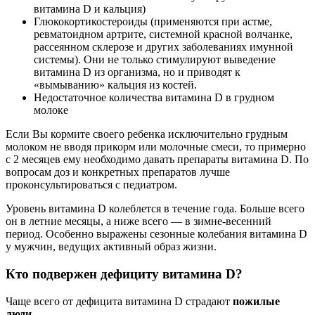
витамина D и кальция)
Глюкокортикостероиды (применяются при астме,
ревматоидном артрите, системной красной волчанке,
рассеянном склерозе и других заболеваниях имунной
системы). Они не только стимулируют выведение
витамина D из организма, но и приводят к
«вымыванию» кальция из костей.
Недостаточное количества витамина D в грудном
молоке
Если Вы кормите своего ребенка исключительно грудным
молоком не вводя прикорм или молочные смеси, то примерно
с 2 месяцев ему необходимо давать препараты витамина D. По
вопросам доз и конкретных препаратов лучше
проконсультироваться с педиатром.
Уровень витамина D колеблется в течение года. Больше всего
он в летние месяцы, а ниже всего — в зимне-весенний
период. Особенно выражены сезонные колебания витамина D
у мужчин, ведущих активный образ жизни.
Кто подвержен дефициту витамина D?
Чаще всего от дефицита витамина D страдают
пожилые
люди
.