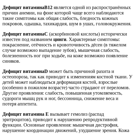
Дефицит витамина
B12
является одной из распространённых
причин анемии, на фоне которой чаще всего наблюдаются
такие симптомы как общая слабость, бледность кожных
покровов, одышка, тахикардия, шум в ушах, головокружения.
Дефицит витамина
C
(аскорбиновой кислоты) исторически
известен под названием
цинги
. Характерные симптомы:
покраснение, отёчность и кровоточивость дёсен (в тяжелом
случае возможно выпадение зубов), мышечная слабость,
болезненность ног при ходьбе, на коже возможно появление
синяков.
Дефицит витамина
D
может быть причиной рахита и
остеопороза, так как приводит к изменениям костной ткани. У
детей может наблюдаться деформация костей, взрослые
(особенно в пожилом возрасте) часто страдают от переломов.
Другие проявления: слабость, повышенная утомляемость,
судороги мышц рук и ног, бессонница, снижение веса и
потеря аппетита.
Дефицит витамина Е
вызывает гемолиз (распад
эритроцитов), приводит к нарушению репродуктивной
функции. Основные проявления: мышечная дистрофия,
нарушение координации движений, ухудшение зрения. Кожа