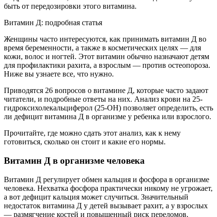
быть от передозировки этого витамина.
Витамин Д: подробная статья
Женщины часто интересуются, как принимать витамин Д во
время беременности, а также в косметических целях — для
кожи, волос и ногтей. Этот витамин обычно назначают детям
для профилактики рахита, а взрослым — против остеопороза.
Ниже вы узнаете все, что нужно.
Приводятся 26 вопросов о витамине Д, которые часто задают
читатели, и подробные ответы на них. Анализ крови на 25-
гидроксихолекальциферол (25-ОН) позволяет определить, есть
ли дефицит витамина Д в организме у ребенка или взрослого.
Прочитайте, где можно сдать этот анализ, как к нему
готовиться, сколько он стоит и какие его нормы.
Витамин Д в организме человека
Витамин Д регулирует обмен кальция и фосфора в организме
человека. Нехватка фосфора практически никому не угрожает,
а вот дефицит кальция может случиться. Значительный
недостаток витамина Д у детей вызывает рахит, а у взрослых
— размягчение костей и повышенный риск переломов.