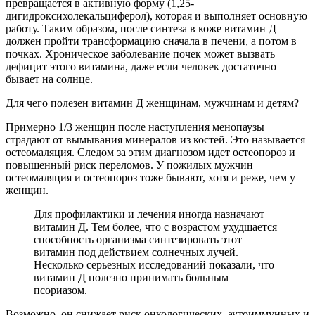
превращается в активную форму (1,25-
дигидроксихолекальциферол), которая и выполняет основную
работу. Таким образом, после синтеза в коже витамин Д
должен пройти трансформацию сначала в печени, а потом в
почках. Хроническое заболевание почек может вызвать
дефицит этого витамина, даже если человек достаточно
бывает на солнце.
Для чего полезен витамин Д женщинам, мужчинам и детям?
Примерно 1/3 женщин после наступления менопаузы
страдают от вымывания минералов из костей. Это называется
остеомаляция. Следом за этим диагнозом идет остеопороз и
повышенный риск переломов. У пожилых мужчин
остеомаляция и остеопороз тоже бывают, хотя и реже, чем у
женщин.
Для профилактики и лечения иногда назначают
витамин Д. Тем более, что с возрастом ухудшается
способность организма синтезировать этот
витамин под действием солнечных лучей.
Несколько серьезных исследований показали, что
витамин Д полезно принимать больным
псориазом.
Возможно, он снижает риск онкологических, аутоиммунных и