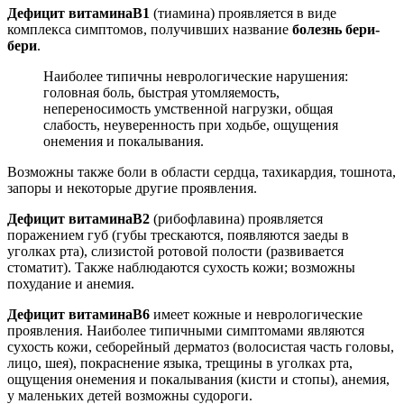
Дефицит витамина
B1
(тиамина) проявляется в виде
комплекса симптомов, получивших название
болезнь бери-
бери
.
Наиболее типичны неврологические нарушения:
головная боль, быстрая утомляемость,
непереносимость умственной нагрузки, общая
слабость, неуверенность при ходьбе, ощущения
онемения и покалывания.
Возможны также боли в области сердца, тахикардия, тошнота,
запоры и некоторые другие проявления.
Дефицит витамина
B2
(рибофлавина) проявляется
поражением губ (губы трескаются, появляются заеды в
уголках рта), слизистой ротовой полости (развивается
стоматит). Также наблюдаются сухость кожи; возможны
похудание и анемия.
Дефицит витамина
B6
имеет кожные и неврологические
проявления. Наиболее типичными симптомами являются
сухость кожи, себорейный дерматоз (волосистая часть головы,
лицо, шея), покраснение языка, трещины в уголках рта,
ощущения онемения и покалывания (кисти и стопы), анемия,
у маленьких детей возможны судороги.