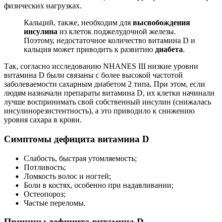
физических нагрузках.
Кальций, также, необходим для
высвобождения
инсулина
из клеток поджелудочной железы.
Поэтому, недостаточное количество витамина D и
кальция может приводить к развитию
диабета
.
Так, согласно исследованию NHANES III низкие уровни
витамина D были связаны с более высокой частотой
заболеваемости сахарным диабетом 2 типа. При этом, если
людям назначали препараты витамина D, их клетки начинали
лучше воспринимать свой собственный инсулин (снижалась
инсулинорезистентность), а это приводило к снижению
уровня сахара в крови.
Симптомы дефицита витамина D
Слабость, быстрая утомляемость;
Потливость;
Ломкость волос и ногтей;
Боли в костях, особенно при надавливании;
Остеопороз;
Частые переломы.
Причины дефицита витамина D