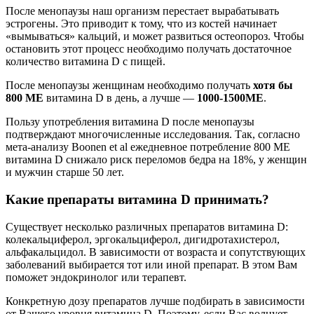
После менопаузы наш организм перестает вырабатывать
эстрогены. Это приводит к тому, что из костей начинает
«вымываться» кальций, и может развиться остеопороз. Чтобы
остановить этот процесс необходимо получать достаточное
количество витамина D с пищей.
После менопаузы женщинам необходимо получать
хотя бы
800 МЕ
витамина D в день, а лучше —
1000-1500МЕ
.
Пользу употребления витамина D после менопаузы
подтверждают многочисленные исследования. Так, согласно
мета-анализу Boonen et al ежедневное потребление 800 МЕ
витамина D снижало риск переломов бедра на 18%, у женщин
и мужчин старше 50 лет.
Какие препараты витамина D принимать?
Существует несколько различных препаратов витамина D:
колекальциферол, эргокальциферол, дигидротахистерол,
альфакальцидол. В зависимости от возраста и сопутствующих
заболеваний выбирается тот или иной препарат. В этом Вам
поможет эндокринолог или терапевт.
Конкретную дозу препаратов лучше подбирать в зависимости
от Вашего уровня витамина D. Поэтому, если Вас волнует