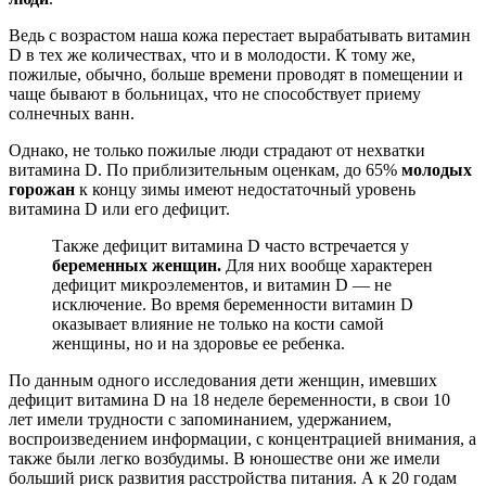
Ведь с возрастом наша кожа перестает вырабатывать витамин
D в тех же количествах, что и в молодости. К тому же,
пожилые, обычно, больше времени проводят в помещении и
чаще бывают в больницах, что не способствует приему
солнечных ванн.
Однако, не только пожилые люди страдают от нехватки
витамина D. По приблизительным оценкам, до 65%
молодых
горожан
к концу зимы имеют недостаточный уровень
витамина D или его дефицит.
Также дефицит витамина D часто встречается у
беременных женщин.
Для них вообще характерен
дефицит микроэлементов, и витамин D — не
исключение. Во время беременности витамин D
оказывает влияние не только на кости самой
женщины, но и на здоровье ее ребенка.
По данным одного исследования дети женщин, имевших
дефицит витамина D на 18 неделе беременности, в свои 10
лет имели трудности с запоминанием, удержанием,
воспроизведением информации, с концентрацией внимания, а
также были легко возбудимы. В юношестве они же имели
больший риск развития расстройства питания. А к 20 годам