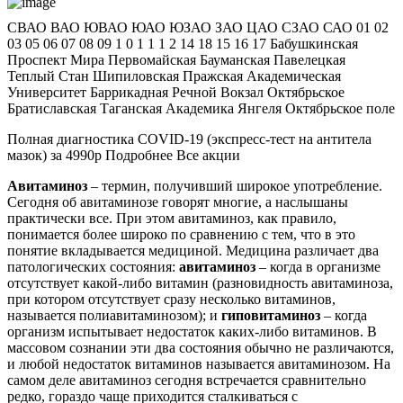
СВАО ВАО ЮВАО ЮАО ЮЗАО ЗАО ЦАО СЗАО САО 01 02
03 05 06 07 08 09 1 0 1 1 1 2 14 18 15 16 17 Бабушкинская
Проспект Мира Первомайская Бауманская Павелецкая
Теплый Стан Шипиловская Пражская Академическая
Университет Баррикадная Речной Вокзал Октябрьское
Братиславская Таганская Академика Янгеля Октябрьское поле
Полная диагностика COVID-19 (экспресс-тест на антитела
мазок) за 4990р Подробнее Все акции
Авитаминоз
– термин, получивший широкое употребление.
Сегодня об авитаминозе говорят многие, а наслышаны
практически все. При этом авитаминоз, как правило,
понимается более широко по сравнению с тем, что в это
понятие вкладывается медициной. Медицина различает два
патологических состояния:
авитаминоз
– когда в организме
отсутствует какой-либо витамин (разновидность авитаминоза,
при котором отсутствует сразу несколько витаминов,
называется полиавитаминозом); и
гиповитаминоз
– когда
организм испытывает недостаток каких-либо витаминов. В
массовом сознании эти два состояния обычно не различаются,
и любой недостаток витаминов называется авитаминозом. На
самом деле авитаминоз сегодня встречается сравнительно
редко, гораздо чаще приходится сталкиваться с