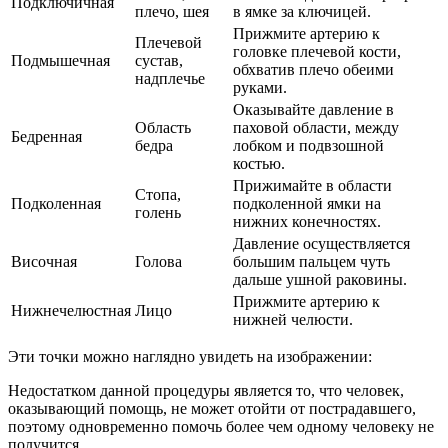
Подключичная
плечо, шея
в ямке за ключицей.
Прижмите артерию к
Плечевой
головке плечевой кости,
Подмышечная
сустав,
обхватив плечо обеими
надплечье
руками.
Оказывайте давление в
Область
паховой области, между
Бедренная
бедра
лобком и подвзошной
костью.
Прижимайте в области
Стопа,
Подколенная
подколенной ямки на
голень
нижних конечностях.
Давление осуществляется
Височная
Голова
большим пальцем чуть
дальше ушной раковины.
Прижмите артерию к
Нижнечелюстная
Лицо
нижней челюсти.
Эти точки можно наглядно увидеть на изображении:
Недостатком данной процедуры является то, что человек,
оказывающий помощь, не может отойти от пострадавшего,
поэтому одновременно помочь более чем одному человеку не
получится.