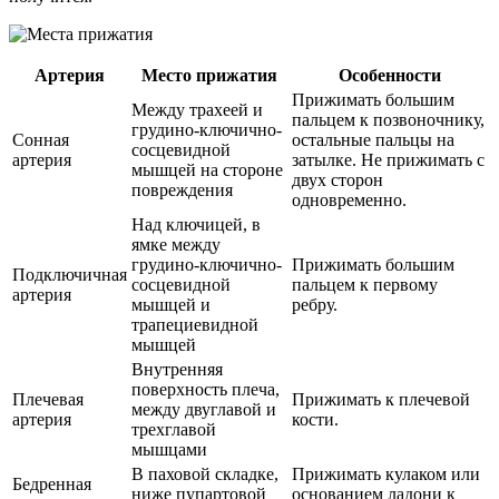
Артерия
Место прижатия
Особенности
Прижимать большим
Между трахеей и
пальцем к позвоночнику,
грудино-ключично-
Сонная
остальные пальцы на
сосцевидной
артерия
затылке. Не прижимать с
мышцей на стороне
двух сторон
повреждения
одновременно.
Над ключицей, в
ямке между
грудино-ключично-
Прижимать большим
Подключичная
сосцевидной
пальцем к первому
артерия
мышцей и
ребру.
трапециевидной
мышцей
Внутренняя
поверхность плеча,
Плечевая
Прижимать к плечевой
между двуглавой и
артерия
кости.
трехглавой
мышцами
В паховой складке,
Прижимать кулаком или
Бедренная
ниже пупартовой
основанием ладони к