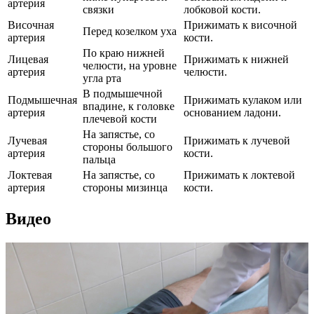
артерия
связки
лобковой кости.
Височная
Прижимать к височной
Перед козелком уха
артерия
кости.
По краю нижней
Лицевая
Прижимать к нижней
челюсти, на уровне
артерия
челюсти.
угла рта
В подмышечной
Подмышечная
Прижимать кулаком или
впадине, к головке
артерия
основанием ладони.
плечевой кости
На запястье, со
Лучевая
Прижимать к лучевой
стороны большого
артерия
кости.
пальца
Локтевая
На запястье, со
Прижимать к локтевой
артерия
стороны мизинца
кости.
Видео