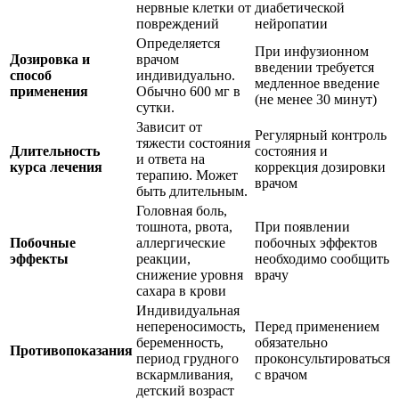
нервные клетки от
диабетической
повреждений
нейропатии
Определяется
При инфузионном
Дозировка и
врачом
введении требуется
способ
индивидуально.
медленное введение
применения
Обычно 600 мг в
(не менее 30 минут)
сутки.
Зависит от
Регулярный контроль
тяжести состояния
Длительность
состояния и
и ответа на
курса лечения
коррекция дозировки
терапию. Может
врачом
быть длительным.
Головная боль,
тошнота, рвота,
При появлении
Побочные
аллергические
побочных эффектов
эффекты
реакции,
необходимо сообщить
снижение уровня
врачу
сахара в крови
Индивидуальная
непереносимость,
Перед применением
беременность,
обязательно
Противопоказания
период грудного
проконсультироваться
вскармливания,
с врачом
детский возраст