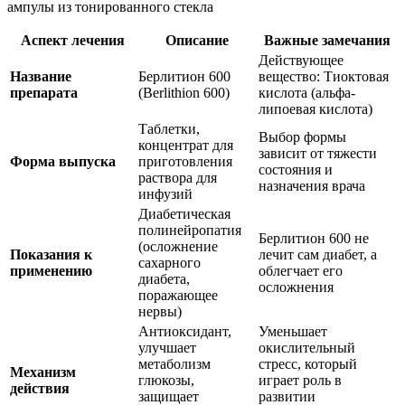
Аспект лечения
Описание
Важные замечания
Действующее
Название
Берлитион 600
вещество: Тиоктовая
препарата
(Berlithion 600)
кислота (альфа-
липоевая кислота)
Таблетки,
Выбор формы
концентрат для
зависит от тяжести
Форма выпуска
приготовления
состояния и
раствора для
назначения врача
инфузий
Диабетическая
полинейропатия
Берлитион 600 не
(осложнение
Показания к
лечит сам диабет, а
сахарного
применению
облегчает его
диабета,
осложнения
поражающее
нервы)
Антиоксидант,
Уменьшает
улучшает
окислительный
метаболизм
стресс, который
Механизм
глюкозы,
играет роль в
действия
защищает
развитии