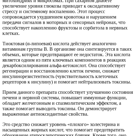
митохондриях и микросомах. При сахарном диабете
увеличение уровня глюкозы приводит к оксидативному
стрессу и системному воспалению. Этот процесс
сопровождается ухудшением кровотока и нарушением
передачи сигналов в моторных и сенсорных нейронах, что
способствует накоплению фруктозы и сорбитола в нервных
клетках.
Тиоктовая (α-липоевая) кислота действует аналогично
витаминам группы В. В организме она синтезируется в таких
объемах, которые предотвращают ее недостаток. Эта кислота
является одним из пяти ключевых компонентов в реакциях
декарбоксилирования альфа-кетокислот. Она способствует
регенерации и восстановлению клеток печени, снижает
инсулинорезистентность (чувствительность клеточных
рецепторов к инсулину) и помогает нейтрализовать токсины.
Прием данного препарата способствует улучшению состояния
печени и нервной системы, повышает иммунные функции,
обладает желчегонным и спазмолитическим эффектом, а
также помогает выводить токсины. Он демонстрирует
выраженные антиоксидантные свойства.
Это средство снижает уровень «плохого» холестерина и
насыщенных жирных кислот, что помогает предотвратить
образование атеросклеротических бляшек. Кроме того, оно