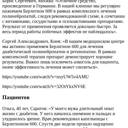
Борис Сергеевич, Москва: «Отличное средство,
произведенное в Германии. В нашей клинике мы регулярно
назначаем Берлитион 600 в рамках комплексного лечения
полинейропатий, следуя рекомендованной схеме, в сочетании
с витаминами, сосудистыми и психоактивными препаратами.
Результат от применения проявляется довольно быстро. За
весь период работы побочных эффектов не наблюдалось».
Сергей Александрович, Киев: «В нашем медицинском центре
мы активно применяем Берлитион 600 для лечения
диабетической полинейропатии и ретинопатии. В рамках
комплексной терапии препарат демонстрирует хорошие
результаты. Важно лишь исключить алкоголь для пациента,
иначе эффективность лечения может снизиться».
https://youtube.com/watch?v=nxyUW5v4AMU
https://youtube.com/watch?v=32OtYkxNV6E
Пациентов
Ольга, 40 лет, Саратов: «У моего мужа длительный опыт
жизни с диабетом. У него началось онемение в пальцах и
ухудшилось зрение. Врач рекомендовал капельницы с
Берлитионом 600. Спустя две недели прошло ощущение