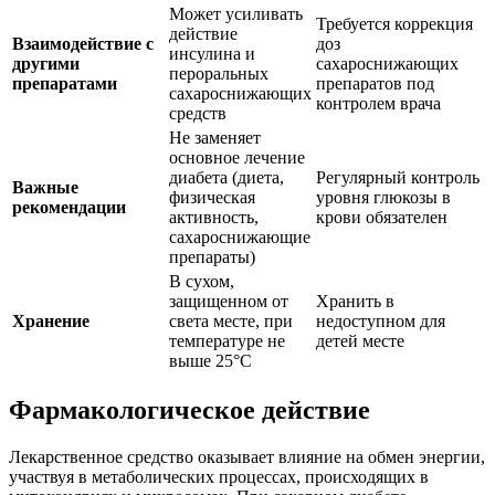
Может усиливать
Требуется коррекция
действие
Взаимодействие с
доз
инсулина и
другими
сахароснижающих
пероральных
препаратами
препаратов под
сахароснижающих
контролем врача
средств
Не заменяет
основное лечение
диабета (диета,
Регулярный контроль
Важные
физическая
уровня глюкозы в
рекомендации
активность,
крови обязателен
сахароснижающие
препараты)
В сухом,
защищенном от
Хранить в
Хранение
света месте, при
недоступном для
температуре не
детей месте
выше 25°C
Фармакологическое действие
Лекарственное средство оказывает влияние на обмен энергии,
участвуя в метаболических процессах, происходящих в