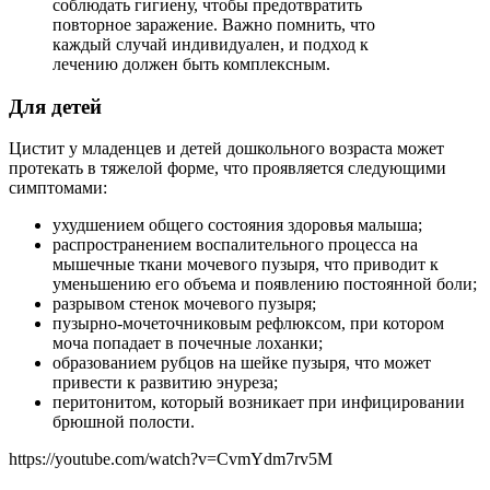
соблюдать гигиену, чтобы предотвратить
повторное заражение. Важно помнить, что
каждый случай индивидуален, и подход к
лечению должен быть комплексным.
Для детей
Цистит у младенцев и детей дошкольного возраста может
протекать в тяжелой форме, что проявляется следующими
симптомами:
ухудшением общего состояния здоровья малыша;
распространением воспалительного процесса на
мышечные ткани мочевого пузыря, что приводит к
уменьшению его объема и появлению постоянной боли;
разрывом стенок мочевого пузыря;
пузырно-мочеточниковым рефлюксом, при котором
моча попадает в почечные лоханки;
образованием рубцов на шейке пузыря, что может
привести к развитию энуреза;
перитонитом, который возникает при инфицировании
брюшной полости.
https://youtube.com/watch?v=CvmYdm7rv5M