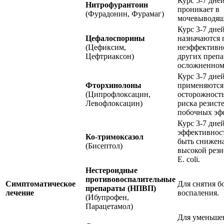
Курс 5-7 дне
Нитрофурантоин
проникает в
(Фурадонин, Фурамаг)
мочевыводящ
Курс 3-7 дней
Цефалоспорины
назначаются 
(Цефиксим,
неэффективн
Цефтриаксон)
других препа
осложненном
Курс 3-7 дней
Фторхинолоны
применяются
(Ципрофлоксацин,
осторожность
Левофлоксацин)
риска резист
побочных эф
Курс 3-7 дней
эффективнос
Ко-тримоксазол
быть снижена
(Бисептол)
высокой рези
E. coli.
Нестероидные
противовоспалительные
Симптоматическое
Для снятия б
препараты (НПВП)
лечение
воспаления.
(Ибупрофен,
Парацетамол)
Для уменьше