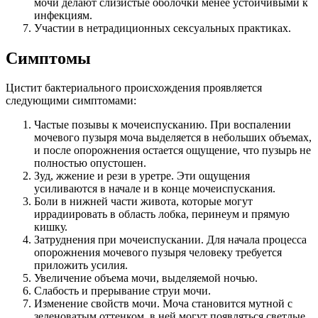
мочи делают слизистые оболочки менее устойчивыми к
инфекциям.
Участии в нетрадиционных сексуальных практиках.
Симптомы
Цистит бактериального происхождения проявляется
следующими симптомами:
Частые позывы к мочеиспусканию. При воспалении
мочевого пузыря моча выделяется в небольших объемах,
и после опорожнения остается ощущение, что пузырь не
полностью опустошен.
Зуд, жжение и рези в уретре. Эти ощущения
усиливаются в начале и в конце мочеиспускания.
Боли в нижней части живота, которые могут
иррадиировать в область лобка, перинеум и прямую
кишку.
Затруднения при мочеиспускании. Для начала процесса
опорожнения мочевого пузыря человеку требуется
приложить усилия.
Увеличение объема мочи, выделяемой ночью.
Слабость и прерывание струи мочи.
Изменение свойств мочи. Моча становится мутной с
зеленоватым оттенком, в ней могут появляться светлые