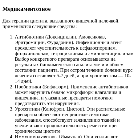
Медикаментозное
Для терапии цистита, вызванного кишечной палочкой,
применяются следующие средства:
Антибиотики (Доксициклин, Амоксиклав,
Эритромицин, Фурадонин). Инфекционный агент
проявляет чувствительность к цефалоспоринам,
фторхинолонам, тетрациклинам и аминопенициллинам.
Выбор конкретного препарата основывается на
результатах биохимического анализа мочи и общем
состоянии пациента. При остром течении болезни курс
лечения составляет 5-7 дней, а при хроническом — 10-
14 дней.
Пробиотики (Бифиформ). Применение антибиотиков
может нарушить баланс микрофлоры влагалища и
кишечника, и указанные препараты помогают
предотвратить эти нарушения.
Уросептики (Канефрон, Цистон). Эти растительные
препараты облегчают неприятные симптомы
заболевания, способствуют заживлению тканей и
увеличивают продолжительность ремиссии при
хроническом цистите.
Иммуномодуляторы (Иммунал). Они усиливают