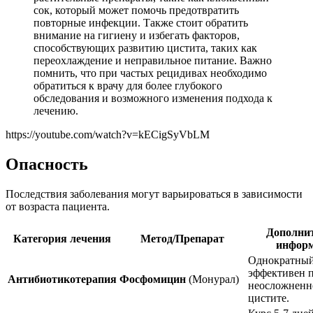
сок, который может помочь предотвратить
повторные инфекции. Также стоит обратить
внимание на гигиену и избегать факторов,
способствующих развитию цистита, таких как
переохлаждение и неправильное питание. Важно
помнить, что при частых рецидивах необходимо
обратиться к врачу для более глубокого
обследования и возможного изменения подхода к
лечению.
https://youtube.com/watch?v=kECigSyVbLM
Опасность
Последствия заболевания могут варьироваться в зависимости
от возраста пациента.
Дополни
Категория лечения
Метод/Препарат
инфор
Однократный
эффективен 
Антибиотикотерапия
Фосфомицин
(Монурал)
неосложнен
цистите.