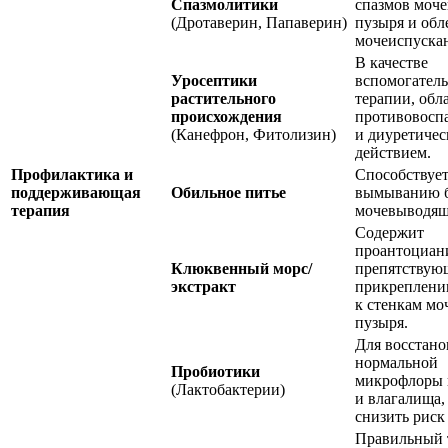
Спазмолитики
спазмов моче
(Дротаверин, Папаверин)
пузыря и обл
мочеиспуска
В качестве
Уросептики
вспомогател
растительного
терапии, обл
происхождения
противовосп
(Канефрон, Фитолизин)
и диуретиче
действием.
Профилактика и
Способствуе
поддерживающая
Обильное питье
вымыванию б
терапия
мочевыводящ
Содержит
проантоциан
Клюквенный морс/
препятствую
экстракт
прикреплени
к стенкам мо
пузыря.
Для восстано
нормальной
Пробиотики
микрофлоры 
(Лактобактерии)
и влагалища,
снизить риск
Правильный 