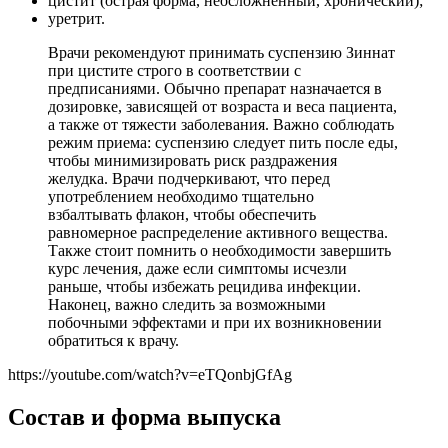
цистит (острая форма, неосложненный, хронический);
уретрит.
Врачи рекомендуют принимать суспензию Зиннат
при цистите строго в соответствии с
предписаниями. Обычно препарат назначается в
дозировке, зависящей от возраста и веса пациента,
а также от тяжести заболевания. Важно соблюдать
режим приема: суспензию следует пить после еды,
чтобы минимизировать риск раздражения
желудка. Врачи подчеркивают, что перед
употреблением необходимо тщательно
взбалтывать флакон, чтобы обеспечить
равномерное распределение активного вещества.
Также стоит помнить о необходимости завершить
курс лечения, даже если симптомы исчезли
раньше, чтобы избежать рецидива инфекции.
Наконец, важно следить за возможными
побочными эффектами и при их возникновении
обратиться к врачу.
https://youtube.com/watch?v=eTQonbjGfAg
Состав и форма выпуска