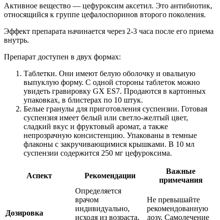
Активное вещество — цефуроксим аксетил. Это антибиотик,
относящийся к группе цефалоспоринов второго поколения.
Эффект препарата начинается через 2-3 часа после его приема
внутрь.
Препарат доступен в двух формах:
Таблетки. Они имеют белую оболочку и овальную
выпуклую форму. С одной стороны таблеток можно
увидеть гравировку GX ES7. Продаются в картонных
упаковках, в блистерах по 10 штук.
Белые гранулы для приготовления суспензии. Готовая
суспензия имеет белый или светло-желтый цвет,
сладкий вкус и фруктовый аромат, а также
непрозрачную консистенцию. Упакованы в темные
флаконы с закручивающимися крышками. В 10 мл
суспензии содержится 250 мг цефуроксима.
Важные
Аспект
Рекомендации
примечания
Определяется
врачом
Не превышайте
индивидуально,
рекомендованную
Дозировка
исходя из возраста,
дозу. Самолечение