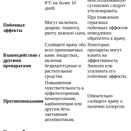
неиспользованную
8°C не более 10
суспензию следует
дней.
утилизировать.
При появлении
Могут включать
серьезных
Побочные
диарею, тошноту,
побочных эффектов
эффекты
рвоту, кожную сыпь.
немедленно
обратитесь к врачу.
Сообщите врачу обо
Некоторые
всех принимаемых
препараты могут
Взаимодействие с
вами лекарствах,
влиять на
другими
включая
эффективность
препаратами
безрецептурные и
Зинната или
растительные
усиливать его
средства.
побочные эффекты.
Повышенная
чувствительность к
цефалоспоринам,
Обязательно
пенициллинам,
Противопоказания
сообщите врачу о
карбапенемам или
наличии аллергии.
другим бета-
лактамным
антибиотикам.