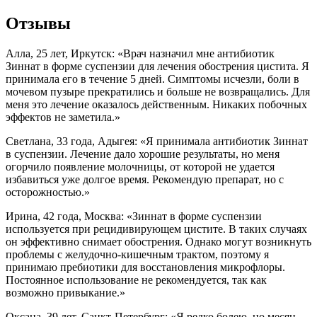
Отзывы
Алла, 25 лет, Иркутск: «Врач назначил мне антибиотик
Зиннат в форме суспензии для лечения обострения цистита. Я
принимала его в течение 5 дней. Симптомы исчезли, боли в
мочевом пузыре прекратились и больше не возвращались. Для
меня это лечение оказалось действенным. Никаких побочных
эффектов не заметила.»
Светлана, 33 года, Адыгея: «Я принимала антибиотик Зиннат
в суспензии. Лечение дало хорошие результаты, но меня
огорчило появление молочницы, от которой не удается
избавиться уже долгое время. Рекомендую препарат, но с
осторожностью.»
Ирина, 42 года, Москва: «Зиннат в форме суспензии
используется при рецидивирующем цистите. В таких случаях
он эффективно снимает обострения. Однако могут возникнуть
проблемы с желудочно-кишечным трактом, поэтому я
принимаю пребиотики для восстановления микрофлоры.
Постоянное использование не рекомендуется, так как
возможно привыкание.»
Оксана, 39 лет, Санкт-Петербург: «Я редко болею, но месяц