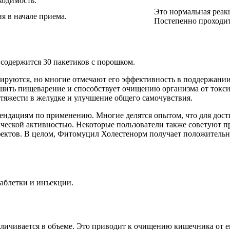
ходимость.
Это нормальная реак
я в начале приема.
Постепенно проходит
 содержится 30 пакетиков с порошком.
руются, но многие отмечают его эффективность в поддержании
чшить пищеварение и способствует очищению организма от токси
тяжести в желудке и улучшение общего самочувствия.
мендациям по применению. Многие делятся опытом, что для дос
ческой активностью. Некоторые пользователи также советуют пр
фектов. В целом, Фитомуцил Холестенорм получает положитель
аблетки и инъекции.
величивается в объеме. Это приводит к очищению кишечника от