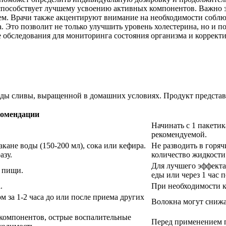
 способствует лучшему усвоению активных компонентов. Важно 
ем. Врачи также акцентируют внимание на необходимости соблю
. Это позволит не только улучшить уровень холестерина, но и п
 обследования для мониторинга состояния организма и коррект
оды сливы, выращенной в домашних условиях. Продукт представ
омендации
Начинать с 1 пакетик
рекомендуемой.
акане воды (150-200 мл), сока или кефира.
Не разводить в горя
азу.
количество жидкости 
Для лучшего эффекта
 пищи.
еды или через 1 час п
.
При необходимости к
за 1-2 часа до или после приема других
Волокна могут снижа
компонентов, острые воспалительные
Перед применением п