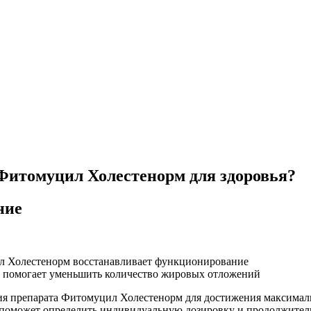
Фитомуцил Холестенорм для здоровья?
ние
ия препарата Фитомуцил Холестенорм для достижения максимал
й поможет определить индивидуальную дозировку и продолжител