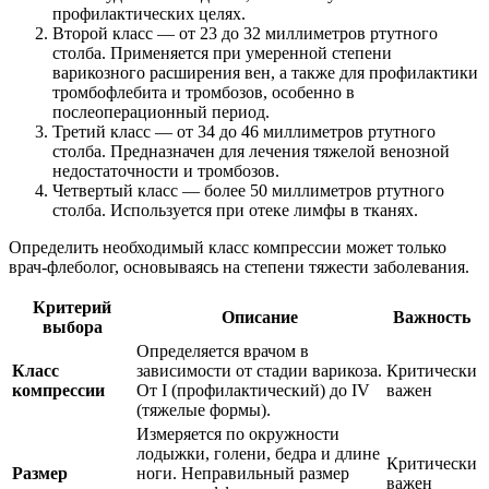
профилактических целях.
Второй класс — от 23 до 32 миллиметров ртутного
столба. Применяется при умеренной степени
варикозного расширения вен, а также для профилактики
тромбофлебита и тромбозов, особенно в
послеоперационный период.
Третий класс — от 34 до 46 миллиметров ртутного
столба. Предназначен для лечения тяжелой венозной
недостаточности и тромбозов.
Четвертый класс — более 50 миллиметров ртутного
столба. Используется при отеке лимфы в тканях.
Определить необходимый класс компрессии может только
врач-флеболог, основываясь на степени тяжести заболевания.
Критерий
Описание
Важность
выбора
Определяется врачом в
Класс
зависимости от стадии варикоза.
Критически
компрессии
От I (профилактический) до IV
важен
(тяжелые формы).
Измеряется по окружности
лодыжки, голени, бедра и длине
Критически
Размер
ноги. Неправильный размер
важен