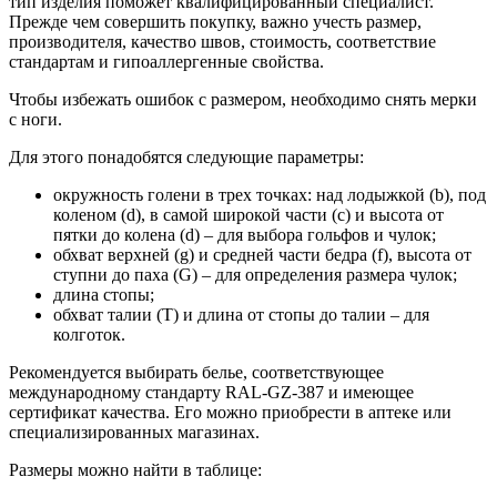
тип изделия поможет квалифицированный специалист.
Прежде чем совершить покупку, важно учесть размер,
производителя, качество швов, стоимость, соответствие
стандартам и гипоаллергенные свойства.
Чтобы избежать ошибок с размером, необходимо снять мерки
с ноги.
Для этого понадобятся следующие параметры:
окружность голени в трех точках: над лодыжкой (b), под
коленом (d), в самой широкой части (c) и высота от
пятки до колена (d) – для выбора гольфов и чулок;
обхват верхней (g) и средней части бедра (f), высота от
ступни до паха (G) – для определения размера чулок;
длина стопы;
обхват талии (T) и длина от стопы до талии – для
колготок.
Рекомендуется выбирать белье, соответствующее
международному стандарту RAL-GZ-387 и имеющее
сертификат качества. Его можно приобрести в аптеке или
специализированных магазинах.
Размеры можно найти в таблице: