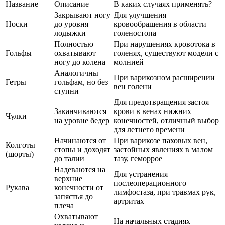
Название
Описание
В каких случаях применять?
Закрывают ногу
Для улучшения
Носки
до уровня
кровообращения в области
лодыжки
голеностопа
Полностью
При нарушениях кровотока в
Гольфы
охватывают
голенях, существуют модели с
ногу до колена
молнией
Аналогичны
При варикозном расширении
Гетры
гольфам, но без
вен голени
ступни
Для предотвращения застоя
Заканчиваются
крови в венах нижних
Чулки
на уровне бедер
конечностей, отличный выбор
для летнего времени
Начинаются от
При варикозе паховых вен,
Колготы
стопы и доходят
застойных явлениях в малом
(шорты)
до талии
тазу, геморрое
Надеваются на
Для устранения
верхние
послеоперационного
Рукава
конечности от
лимфостаза, при травмах рук,
запястья до
артритах
плеча
Охватывают
На начальных стадиях