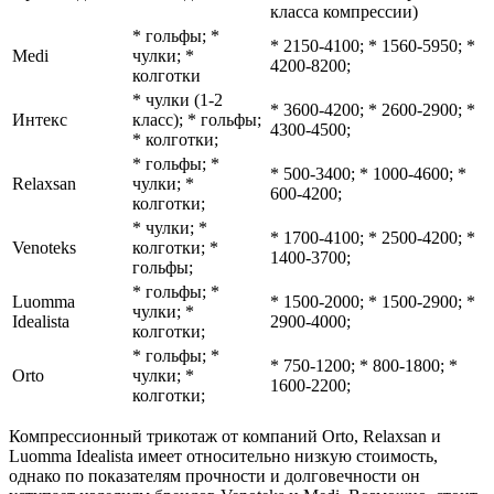
класса компрессии)
* гольфы; *
* 2150-4100; * 1560-5950; *
Medi
чулки; *
4200-8200;
колготки
* чулки (1-2
* 3600-4200; * 2600-2900; *
Интекс
класс); * гольфы;
4300-4500;
* колготки;
* гольфы; *
* 500-3400; * 1000-4600; *
Relaxsan
чулки; *
600-4200;
колготки;
* чулки; *
* 1700-4100; * 2500-4200; *
Venoteks
колготки; *
1400-3700;
гольфы;
* гольфы; *
Luomma
* 1500-2000; * 1500-2900; *
чулки; *
Idealista
2900-4000;
колготки;
* гольфы; *
* 750-1200; * 800-1800; *
Orto
чулки; *
1600-2200;
колготки;
Компрессионный трикотаж от компаний Orto, Relaxsan и
Luomma Idealista имеет относительно низкую стоимость,
однако по показателям прочности и долговечности он