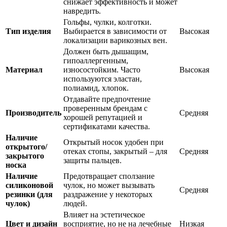
снижает эффективность и может
навредить.
Гольфы, чулки, колготки.
Тип изделия
Выбирается в зависимости от
Высокая
локализации варикозных вен.
Должен быть дышащим,
гипоаллергенным,
Материал
износостойким. Часто
Высокая
используются эластан,
полиамид, хлопок.
Отдавайте предпочтение
проверенным брендам с
Производитель
Средняя
хорошей репутацией и
сертификатами качества.
Наличие
Открытый носок удобен при
открытого/
отеках стопы, закрытый – для
Средняя
закрытого
защиты пальцев.
носка
Наличие
Предотвращает сползание
силиконовой
чулок, но может вызывать
Средняя
резинки (для
раздражение у некоторых
чулок)
людей.
Влияет на эстетическое
Цвет и дизайн
восприятие, но не на лечебные
Низкая