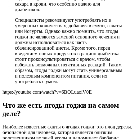
сахара в крови, что особенно важно для
диабетиков.
Специалисты рекомендуют употреблять их в
умеренных количествах, добавляя в смузи, салаты
или йогурты. Однако важно помнить, что ягоды
годжи не являются заменой основного лечения и
должны использоваться как часть
сбалансированной диеты. Кроме того, перед
введением новых продуктов в рацион диабетика
стоит проконсультироваться с врачом, чтобы
избежать возможных негативных реакций. Таким
образом, ягоды годжи могут стать универсальным
и полезным компонентом питания, если их
употреблять с умом.
https://youtube.com/watch?v=6BQLuaoiV0E
Что же есть ягоды годжи на самом
деле?
Наиболее известные факты о ягодах годжи: это плод дерезы,
безопасной для человека, которая является близким
родственником волчьей ягоды и напоминает барбарис.