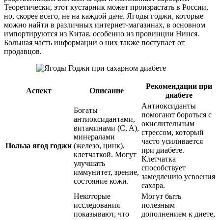
Теоретически, этот кустарник может произрастать в России,
но, скорее всего, не на каждой даче. Ягоды годжи, которые
можно найти в различных интернет-магазинах, в основном
импортируются из Китая, особенно из провинции Нинся.
Большая часть информации о них также поступает от
продавцов.
Рекомендации при
Аспект
Описание
диабете
Антиоксиданты
Богаты
помогают бороться с
антиоксидантами,
окислительным
витаминами (C, A),
стрессом, который
минералами
часто усиливается
Польза ягод годжи
(железо, цинк),
при диабете.
клетчаткой. Могут
Клетчатка
улучшать
способствует
иммунитет, зрение,
замедлению усвоения
состояние кожи.
сахара.
Некоторые
Могут быть
исследования
полезным
показывают, что
дополнением к диете,