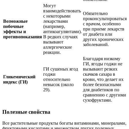
Могут
взаимодействовать
Обязательно
с некоторыми
проконсультироваться
Возможные
лекарствами
с врачом, особенно
побочные
(например,
при приеме лекарств
эффекты и
антикоагулянтами).
от диабета или
противопоказания
В редких случаях
других хронических
вызывают
заболеваний.
аллергические
реакции.
Благодаря низкому
ГИ, ягоды годжи не
ГИ сушеных ягод
вызывают резких
годжи
скачков сахара в
Гликемический
относительно
крови, что делает их
индекс (ГИ)
невысок (около
более безопасными
29).
для диабетиков по
сравнению с другими
сухофруктами.
Полезные свойства
Все растительные продукты богаты витаминами, минералами,
фруктовыми кислотами и множеством других полезных