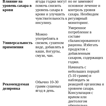
Влияние на
ягоды годжи могут
но не заменяют
уровень сахара в
помочь снизить
основное лечение и
крови
уровень сахара в
контроль уровня
крови и улучшить
сахара. Необходим
чувствительность к
регулярный
инсулину.
мониторинг.
Умеренное
потребление в
Можно
составе
употреблять в
сбалансированного
Универсальность
свежем, сушеном
рациона. Избегать
применения
виде, добавлять в
продуктов с
каши, йогурты,
добавленным
смузи, чаи.
сахаром, содержащих
годжи.
Начинать с
небольших порций
(5-10 грамм) и
наблюдать за
Обычно 10-30
Рекомендуемая
реакцией организма и
грамм сушеных
дозировка
уровнем сахара.
ягод в день.
Консультация с
врачом или
диетологом
обязательна.