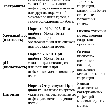
таких как
может быть признаком
Эритроциты
инфекции,
инфекций, камней в почках
камни, или более
или других поражений
серьезные
мочевыводящих путей, а
поражения
также осложнений диабета.
почек.
Норма:
1.010-1.025.
При
Оценка функции
диабете:
Может быть
Удельный вес
почек, степени
повышен при
(плотность)
гидратации
обезвоживании или снижен
организма.
при поражении почек.
Оценка
Норма:
5.0-7.0.
При
кислотно-
диабете:
Может быть
щелочного
pH
снижен при кетоацидозе
баланса,
(кислотность)
или повышен при
выявление
инфекциях мочевыводящих
кетоацидоза или
путей.
инфекций.
Ранняя
Норма:
Отсутствуют.
При
диагностика
диабете:
Наличие нитритов
бактериальных
Нитриты
указывает на бактериальную
инфекций
инфекцию мочевыводящих
мочевыводящих
путей.
путей.