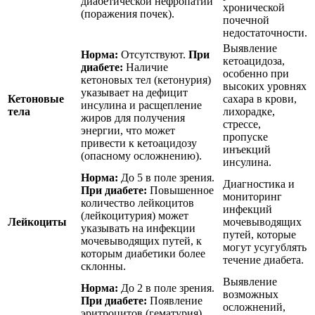
диабетической нефропатии
хронической
(поражения почек).
почечной
недостаточности.
Выявление
Норма:
Отсутствуют.
При
кетоацидоза,
диабете:
Наличие
особенно при
кетоновых тел (кетонурия)
высоких уровнях
указывает на дефицит
Кетоновые
сахара в крови,
инсулина и расщепление
тела
лихорадке,
жиров для получения
стрессе,
энергии, что может
пропуске
привести к кетоацидозу
инъекций
(опасному осложнению).
инсулина.
Норма:
До 5 в поле зрения.
Диагностика и
При диабете:
Повышенное
мониторинг
количество лейкоцитов
инфекций
(лейкоцитурия) может
Лейкоциты
мочевыводящих
указывать на инфекции
путей, которые
мочевыводящих путей, к
могут усугублять
которым диабетики более
течение диабета.
склонны.
Выявление
Норма:
До 2 в поле зрения.
возможных
При диабете:
Появление
осложнений,
эритроцитов (гематурия)