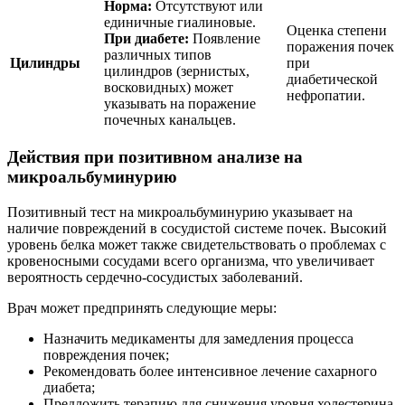
Норма:
Отсутствуют или
единичные гиалиновые.
Оценка степени
При диабете:
Появление
поражения почек
различных типов
Цилиндры
при
цилиндров (зернистых,
диабетической
восковидных) может
нефропатии.
указывать на поражение
почечных канальцев.
Действия при позитивном анализе на
микроальбуминурию
Позитивный тест на микроальбуминурию указывает на
наличие повреждений в сосудистой системе почек. Высокий
уровень белка может также свидетельствовать о проблемах с
кровеносными сосудами всего организма, что увеличивает
вероятность сердечно-сосудистых заболеваний.
Врач может предпринять следующие меры:
Назначить медикаменты для замедления процесса
повреждения почек;
Рекомендовать более интенсивное лечение сахарного
диабета;
Предложить терапию для снижения уровня холестерина