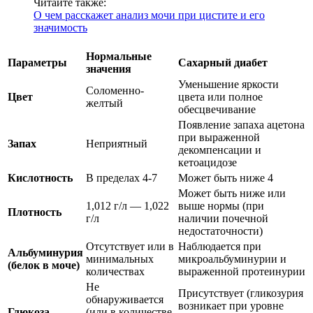
Читайте также:
О чем расскажет анализ мочи при цистите и его
значимость
Нормальные
Параметры
Сахарный диабет
значения
Уменьшение яркости
Соломенно-
Цвет
цвета или полное
желтый
обесцвечивание
Появление запаха ацетона
при выраженной
Запах
Неприятный
декомпенсации и
кетоацидозе
Кислотность
В пределах 4-7
Может быть ниже 4
Может быть ниже или
1,012 г/л — 1,022
выше нормы (при
Плотность
г/л
наличии почечной
недостаточности)
Отсутствует или в
Наблюдается при
Альбуминурия
минимальных
микроальбуминурии и
(белок в моче)
количествах
выраженной протеинурии
Не
Присутствует (гликозурия
обнаруживается
возникает при уровне
Глюкоза
(или в количестве