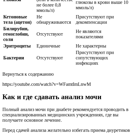
глюкозы в крови выше 10
не более 0,8
ммоль/л)
ммоль/л)
Кетоновые
Не
Присутствуют при
тела (ацетон)
обнаруживаются
декомпенсации
Билирубин,
Не являются
гемоглобин,
Отсутствуют
показателями
соли
Эритроциты
Единичные
Не характерны
Присутствуют при
Бактерии
Отсутствуют
сопутствующих
инфекциях
Вернуться к содержанию
https://youtube.com/watch?v=WFamtImLnwM
Как и где сдавать анализ мочи
Полный анализ мочи при диабете рекомендуется проводить в
специализированных медицинских учреждениях, где вы
получаете основное лечение.
Перед сдачей анализа желательно избегать приема диуретиков