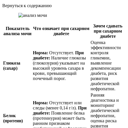
Вернуться к содержанию
Зачем сдавать
Показатель
Что означает при сахарном
при сахарном
анализа мочи
диабете
диабете
Оценка
эффективности
Норма:
Отсутствует.
При
контроля
диабете:
Наличие глюкозы
гликемии,
Глюкоза
(глюкозурия) указывает на
выявление
(сахар)
высокий уровень сахара в
декомпенсации
крови, превышающий
диабета, риск
почечный порог.
развития
диабетической
нефропатии.
Ранняя
диагностика и
Норма:
Отсутствует или
мониторинг
следы (менее 0,14 г/л).
При
диабетической
диабете:
Появление белка
Белок
нефропатии,
(протеинурия) может быть
(протеин)
оценка риска
ранним признаком
развития