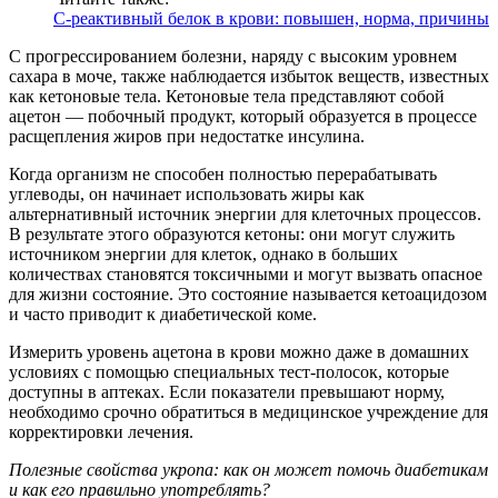
С-реактивный белок в крови: повышен, норма, причины
С прогрессированием болезни, наряду с высоким уровнем
сахара в моче, также наблюдается избыток веществ, известных
как кетоновые тела. Кетоновые тела представляют собой
ацетон — побочный продукт, который образуется в процессе
расщепления жиров при недостатке инсулина.
Когда организм не способен полностью перерабатывать
углеводы, он начинает использовать жиры как
альтернативный источник энергии для клеточных процессов.
В результате этого образуются кетоны: они могут служить
источником энергии для клеток, однако в больших
количествах становятся токсичными и могут вызвать опасное
для жизни состояние. Это состояние называется кетоацидозом
и часто приводит к диабетической коме.
Измерить уровень ацетона в крови можно даже в домашних
условиях с помощью специальных тест-полосок, которые
доступны в аптеках. Если показатели превышают норму,
необходимо срочно обратиться в медицинское учреждение для
корректировки лечения.
Полезные свойства укропа: как он может помочь диабетикам
и как его правильно употреблять?