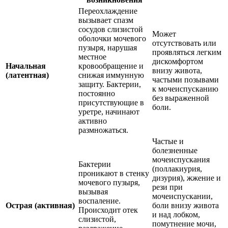
Переохлаждение
вызывает спазм
сосудов слизистой
Может
оболочки мочевого
отсутствовать или
пузыря, нарушая
проявляться легким
местное
дискомфортом
Начальная
кровообращение и
внизу живота,
(латентная)
снижая иммунную
частыми позывами
защиту. Бактерии,
к мочеиспусканию
постоянно
без выраженной
присутствующие в
боли.
уретре, начинают
активно
размножаться.
Частые и
болезненные
мочеиспускания
Бактерии
(поллакиурия,
проникают в стенку
дизурия), жжение и
мочевого пузыря,
рези при
вызывая
мочеиспускании,
воспаление.
Острая (активная)
боли внизу живота
Происходит отек
и над лобком,
слизистой,
помутнение мочи,