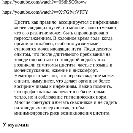
https://youtube.com/watch?v=0SdhSO9tovw
https://youtube.com/watch?v=Xt7GfwrVFFY
Цистит, как правило, ассоциируется с инфекциями
мочевыводящих путей, но многие люди отмечают,
что его развитие может быть спровоцировано
переохлаждением. В холодное время года, когда
организм ослаблен, особенно уязвимыми
становятся мочевыводящие пути. Люди делятся
опытом, что после длительного пребывания на
холоде или контакта с холодной водой у них
возникали симптомы цистита: частые позывы к
мочеиспусканию, жжение и дискомфорт.
Некоторые отмечают, что переохлаждение может
снизить иммунитет, что делает организм более
восприимчивым к инфекциям. Важно помнить,
что профилактика включает в себя не только
тепло, но и соблюдение гигиенических норм.
Многие советуют избегать сквозняков и не сидеть
на холодных поверхностях, чтобы
минимизировать риск возникновения цистита.
У мужчин