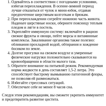
Одевайтесь в соответствии с погодными условиями,
избегая переохлаждения. В осенне-зимний период
лучше отказаться от чулок и мини-юбок, отдавая
предпочтение шерстяным колготкам и брюкам.
При переохлаждении согрейте нижнюю часть живота.
Наденьте шерстяные носки, оберните поясницу теплым
пледом и лягте в постель.
Укрепляйте иммунную систему: включайте в рацион
свежие фрукты и овощи, пейте морсы и витаминные
комплексы. Закаливание организма также полезно:
обливания прохладной водой, обтирания и хождение
босиком по земле.
Долгие прогулки на свежем воздухе и умеренные
физические нагрузки положительно сказываются на
кровообращении в области малого таза.
Обратите внимание на питьевой режим. Рекомендуемая
норма жидкости в день составляет 1,5-2 литра. Это
способствует быстрому вымыванию патогенной флоры,
не позволяя ей размножаться.
Избегайте стрессовых ситуаций.
Обеспечьте себе не менее 8 часов сна.
Следуя этим рекомендациям, вы сможете укрепить иммунитет
и предотвратить развитие цистита.