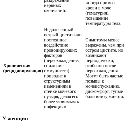
раздражение
иногда примесь
нервных
крови в моче
окончаний.
(гематурия),
повышение
температуры тела.
Недолеченный
острый цистит или
постоянное
Симптомы менее
воздействие
выражены, чем при
провоцирующих
остром цистите, но
факторов
возникают
(переохлаждение,
периодически,
Хроническая
снижение
особенно после
(рецидивирующая)
иммунитета)
переохлаждения.
приводит к
Могут быть частые
структурным
позывы к
изменениям в
мочеиспусканию,
стенке мочевого
дискомфорт, тупые
пузыря, делая его
боли внизу живота.
более уязвимым к
инфекциям.
У женщин