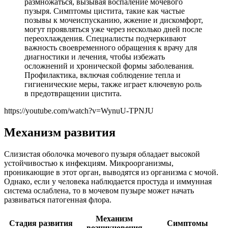
размножаться, вызывая воспаление мочевого
пузыря. Симптомы цистита, такие как частые
позывы к мочеиспусканию, жжение и дискомфорт,
могут проявляться уже через несколько дней после
переохлаждения. Специалисты подчеркивают
важность своевременного обращения к врачу для
диагностики и лечения, чтобы избежать
осложнений и хронической формы заболевания.
Профилактика, включая соблюдение тепла и
гигиенические меры, также играет ключевую роль
в предотвращении цистита.
https://youtube.com/watch?v=WynuU-TPNJU
Механизм развития
Слизистая оболочка мочевого пузыря обладает высокой
устойчивостью к инфекциям. Микроорганизмы,
проникающие в этот орган, выводятся из организма с мочой.
Однако, если у человека наблюдается простуда и иммунная
система ослаблена, то в мочевом пузыре может начать
развиваться патогенная флора.
Механизм
Стадия развития
Симптомы
возникновения