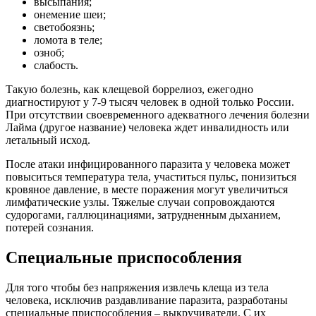
высыпания;
онемение шеи;
светобоязнь;
ломота в теле;
озноб;
слабость.
Такую болезнь, как клещевой боррелиоз, ежегодно
диагностируют у 7-9 тысяч человек в одной только России.
При отсутствии своевременного адекватного лечения болезни
Лайма (другое название) человека ждет инвалидность или
летальный исход.
После атаки инфицированного паразита у человека может
повыситься температура тела, участиться пульс, понизиться
кровяное давление, в месте поражения могут увеличиться
лимфатические узлы. Тяжелые случаи сопровождаются
судорогами, галлюцинациями, затрудненным дыханием,
потерей сознания.
Специальные приспособления
Для того чтобы без напряжения извлечь клеща из тела
человека, исключив раздавливание паразита, разработаны
специальные приспособления – выкручиватели. С их