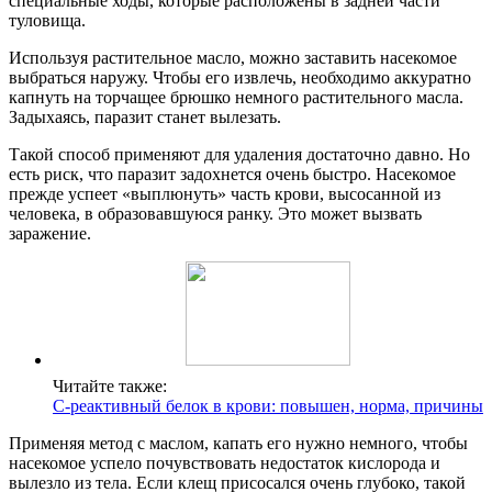
специальные ходы, которые расположены в задней части
туловища.
Используя растительное масло, можно заставить насекомое
выбраться наружу. Чтобы его извлечь, необходимо аккуратно
капнуть на торчащее брюшко немного растительного масла.
Задыхаясь, паразит станет вылезать.
Такой способ применяют для удаления достаточно давно. Но
есть риск, что паразит задохнется очень быстро. Насекомое
прежде успеет «выплюнуть» часть крови, высосанной из
человека, в образовавшуюся ранку. Это может вызвать
заражение.
Читайте также:
С-реактивный белок в крови: повышен, норма, причины
Применяя метод с маслом, капать его нужно немного, чтобы
насекомое успело почувствовать недостаток кислорода и
вылезло из тела. Если клещ присосался очень глубоко, такой