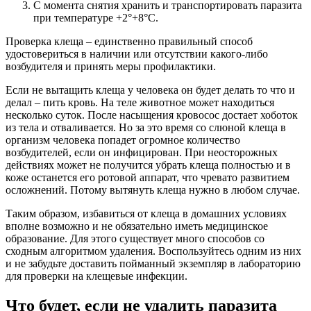
С момента снятия хранить и транспортировать паразита
при температуре +2°+8°С.
Проверка клеща – единственно правильный способ
удостовериться в наличии или отсутствии какого-либо
возбудителя и принять меры профилактики.
Если не вытащить клеща у человека он будет делать то что и
делал – пить кровь. На теле животное может находиться
несколько суток. После насыщения кровосос достает хоботок
из тела и отваливается. Но за это время со слюной клеща в
организм человека попадет огромное количество
возбудителей, если он инфицирован. При неосторожных
действиях может не получится убрать клеща полностью и в
коже останется его ротовой аппарат, что чревато развитием
осложнений. Потому вытянуть клеща нужно в любом случае.
Таким образом, избавиться от клеща в домашних условиях
вполне возможно и не обязательно иметь медицинское
образование. Для этого существует много способов со
сходным алгоритмом удаления. Воспользуйтесь одним из них
и не забудьте доставить пойманный экземпляр в лабораторию
для проверки на клещевые инфекции.
Что будет, если не удалить паразита