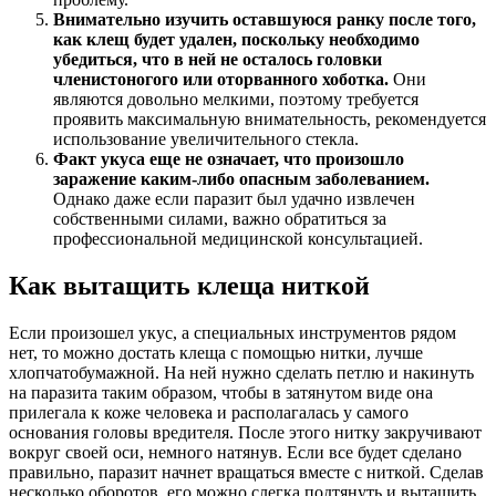
Внимательно изучить оставшуюся ранку после того,
как клещ будет удален, поскольку необходимо
убедиться, что в ней не осталось головки
членистоногого или оторванного хоботка.
Они
являются довольно мелкими, поэтому требуется
проявить максимальную внимательность, рекомендуется
использование увеличительного стекла.
Факт укуса еще не означает, что произошло
заражение каким-либо опасным заболеванием.
Однако даже если паразит был удачно извлечен
собственными силами, важно обратиться за
профессиональной медицинской консультацией.
Как вытащить клеща ниткой
Если произошел укус, а специальных инструментов рядом
нет, то можно достать клеща с помощью нитки, лучше
хлопчатобумажной. На ней нужно сделать петлю и накинуть
на паразита таким образом, чтобы в затянутом виде она
прилегала к коже человека и располагалась у самого
основания головы вредителя. После этого нитку закручивают
вокруг своей оси, немного натянув. Если все будет сделано
правильно, паразит начнет вращаться вместе с ниткой. Сделав
несколько оборотов, его можно слегка подтянуть и вытащить