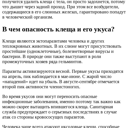
получится удалить клеща с тела, он просто задохнется, потому
что дышит через задний проход. При этом все возбудители,
содержащиеся в его слюнных железах, гарантировано попадут
в человеческий организм.
В чем опасность клеща и его укуса?
Клещи являются эктопаразитами человека и других
теплокровных животных. В их слюне могут присутствовать
простейшие (одноклеточные), болезнетворные вирусы и
бактерии. В природе они также выступают в роли
промежуточных хозяев ряда гельминтов.
Паразиты активизируются весной. Первые укусы приходятся
на апрель, пик наблюдается в мае-июне. С жарой число
«нападений» идет на убыль. В августе-сентябре отмечается
второй пик активности членистоногих.
Во время укусов они могут переносить опасные
инфекционные заболевания, именно поэтому так важно как
можно скорее вытащить впившегося клеща. Санитарная
служба предупреждает о серьезных последствиях в случае
атак со стороны кровососущих паразитов.
Человека чаще всего атакуют иксодовые клещи, способные