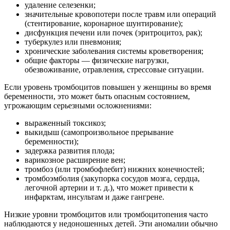
удаление селезенки;
значительные кровопотери после травм или операций
(стентирование, коронарное шунтирование);
дисфункция печени или почек (эритроцитоз, рак);
туберкулез или пневмония;
хронические заболевания системы кроветворения;
общие факторы — физические нагрузки,
обезвоживание, отравления, стрессовые ситуации.
Если уровень тромбоцитов повышен у женщины во время
беременности, это может быть опасным состоянием,
угрожающим серьезными осложнениями:
выраженный токсикоз;
выкидыш (самопроизвольное прерывание
беременности);
задержка развития плода;
варикозное расширение вен;
тромбоз (или тромбофлебит) нижних конечностей;
тромбоэмболия (закупорка сосудов мозга, сердца,
легочной артерии и т. д.), что может привести к
инфарктам, инсультам и даже гангрене.
Низкие уровни тромбоцитов или тромбоцитопения часто
наблюдаются у недоношенных детей. Эти аномалии обычно