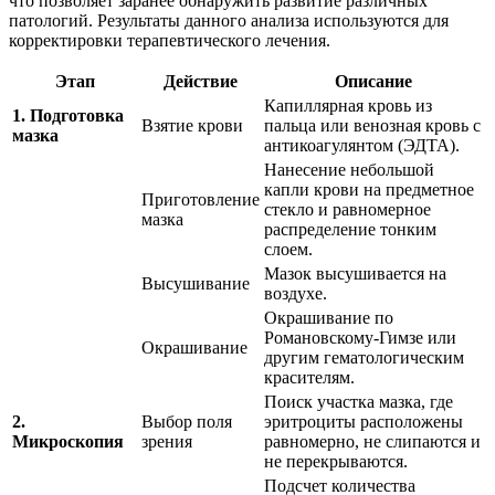
что позволяет заранее обнаружить развитие различных
патологий. Результаты данного анализа используются для
корректировки терапевтического лечения.
Этап
Действие
Описание
Капиллярная кровь из
1. Подготовка
Взятие крови
пальца или венозная кровь с
мазка
антикоагулянтом (ЭДТА).
Нанесение небольшой
капли крови на предметное
Приготовление
стекло и равномерное
мазка
распределение тонким
слоем.
Мазок высушивается на
Высушивание
воздухе.
Окрашивание по
Романовскому-Гимзе или
Окрашивание
другим гематологическим
красителям.
Поиск участка мазка, где
2.
Выбор поля
эритроциты расположены
Микроскопия
зрения
равномерно, не слипаются и
не перекрываются.
Подсчет количества