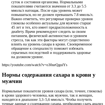
суток и состояния организма. Нормальными
показателями считаются значения от 3.3 до 5.5
ммоль/л натощак. После еды уровень может
повышаться, но не должен превышать 7.8 ммоль/л.
Важно отметить, что регулярные проверки уровня
глюкозы особенно актуальны для мужчин старше
45 лет и тех, кто имеет предрасположенность к
диабету. Врачи рекомендуют следить за своим
питанием, физической активностью и уровнем
стресса, так как эти факторы могут существенно
влиять на уровень сахара в крови. Своевременное
обращение к специалисту поможет избежать
серьезных последствий и поддерживать здоровье
на должном уровне.
https://youtube.com/watch?v=o30ueQguiYs
Нормы содержания сахара в крови у
мужчин
Нормальные показатели уровня сахара (или, точнее, глюкозы)
в крови здорового человека, как мужчин, так и женщин,
находятся в диапазоне 3,3–5,6 ммоль/л. Чтобы получить
точные данные о содержании сахара, необходимо сдать анализ