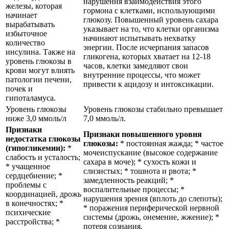
нарушения взаимодействия этого
железы, которая
гормона с клетками, использующими
начинает
глюкозу. Повышенный уровень сахара
вырабатывать
указывает на то, что клетки организма
избыточное
начинают испытывать нехватку
количество
энергии. После исчерпания запасов
инсулина. Также на
гликогена, которых хватает на 12-18
уровень глюкозы в
часов, клетки замедляют свои
крови могут влиять
внутренние процессы, что может
патологии печени,
привести к ацидозу и интоксикации.
почек и
гипоталамуса.
Уровень глюкозы
Уровень глюкозы стабильно превышает
ниже 3,0 ммоль/л
7,0 ммоль/л.
Признаки
Признаки повышенного уровня
недостатка глюкозы
глюкозы:
* постоянная жажда; * частое
(гипогликемии):
*
мочеиспускание (высокое содержание
слабость и усталость;
сахара в моче); * сухость кожи и
* учащенное
слизистых; * тошнота и рвота; *
сердцебиение; *
замедленность реакций; *
проблемы с
воспалительные процессы; *
координацией, дрожь
нарушения зрения (вплоть до слепоты);
в конечностях; *
* поражения периферической нервной
психические
системы (дрожь, онемение, жжение); *
расстройства; *
потеря сознания.