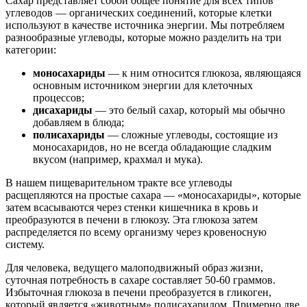
Сахар представляет собой общее понятие для всех типов
углеводов — органических соединений, которые клетки
используют в качестве источника энергии. Мы потребляем
разнообразные углеводы, которые можно разделить на три
категории:
моносахариды
— к ним относится глюкоза, являющаяся
основным источником энергии для клеточных
процессов;
дисахариды
— это белый сахар, который мы обычно
добавляем в блюда;
полисахариды
— сложные углеводы, состоящие из
моносахаридов, но не всегда обладающие сладким
вкусом (например, крахмал и мука).
В нашем пищеварительном тракте все углеводы
расщепляются на простые сахара — «моносахариды», которые
затем всасываются через стенки кишечника в кровь и
преобразуются в печени в глюкозу. Эта глюкоза затем
распределяется по всему организму через кровеносную
систему.
Для человека, ведущего малоподвижный образ жизни,
суточная потребность в сахаре составляет 50-60 граммов.
Избыточная глюкоза в печени преобразуется в гликоген,
который является «животным» полисахаридом. Примерно две