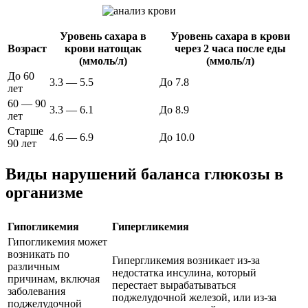
Уровень сахара в
Уровень сахара в крови
Возраст
крови натощак
через 2 часа после еды
(ммоль/л)
(ммоль/л)
До 60
3.3 — 5.5
До 7.8
лет
60 — 90
3.3 — 6.1
До 8.9
лет
Старше
4.6 — 6.9
До 10.0
90 лет
Виды нарушений баланса глюкозы в
организме
Гипогликемия
Гипергликемия
Гипогликемия может
возникать по
Гипергликемия возникает из-за
различным
недостатка инсулина, который
причинам, включая
перестает вырабатываться
заболевания
поджелудочной железой, или из-за
поджелудочной