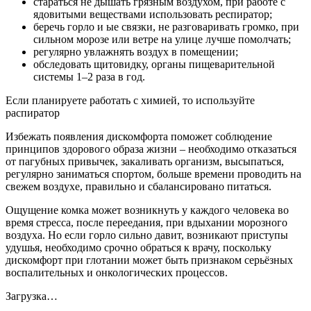
стараться не дышать грязным воздухом, при работе с
ядовитыми веществами использовать респиратор;
беречь горло и ые связки, не разговаривать громко, при
сильном морозе или ветре на улице лучше помолчать;
регулярно увлажнять воздух в помещении;
обследовать щитовидку, органы пищеварительной
системы 1–2 раза в год.
Если планируете работать с химией, то используйте
распиратор
Избежать появления дискомфорта поможет соблюдение
принципов здорового образа жизни – необходимо отказаться
от пагубных привычек, закаливать организм, высыпаться,
регулярно заниматься спортом, больше времени проводить на
свежем воздухе, правильно и сбалансировано питаться.
Ощущение комка может возникнуть у каждого человека во
время стресса, после переедания, при вдыхании морозного
воздуха. Но если горло сильно давит, возникают приступы
удушья, необходимо срочно обраться к врачу, поскольку
дискомфорт при глотании может быть признаком серьёзных
воспалительных и онкологических процессов.
Загрузка…