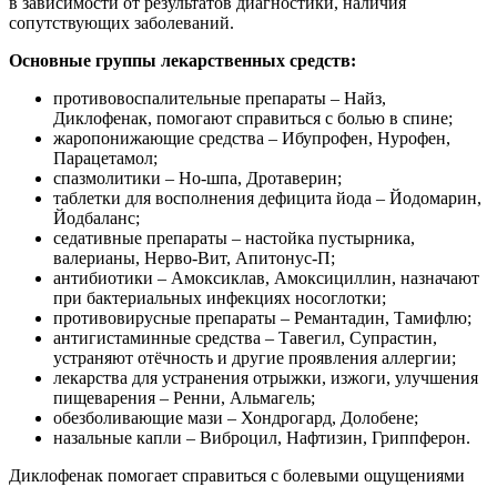
в зависимости от результатов диагностики, наличия
сопутствующих заболеваний.
Основные группы лекарственных средств:
противовоспалительные препараты – Найз,
Диклофенак, помогают справиться с болью в спине;
жаропонижающие средства – Ибупрофен, Нурофен,
Парацетамол;
спазмолитики – Но-шпа, Дротаверин;
таблетки для восполнения дефицита йода – Йодомарин,
Йодбаланс;
седативные препараты – настойка пустырника,
валерианы, Нерво-Вит, Апитонус-П;
антибиотики – Амоксиклав, Амоксициллин, назначают
при бактериальных инфекциях носоглотки;
противовирусные препараты – Ремантадин, Тамифлю;
антигистаминные средства – Тавегил, Супрастин,
устраняют отёчность и другие проявления аллергии;
лекарства для устранения отрыжки, изжоги, улучшения
пищеварения – Ренни, Альмагель;
обезболивающие мази – Хондрогард, Долобене;
назальные капли – Виброцил, Нафтизин, Гриппферон.
Диклофенак помогает справиться с болевыми ощущениями