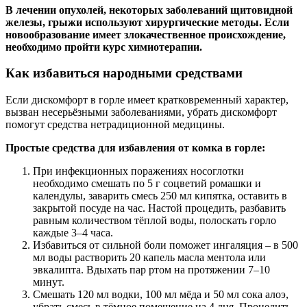
В лечении опухолей, некоторых заболеваний щитовидной
железы, грыжи используют хирургические методы. Если
новообразование имеет злокачественное происхождение,
необходимо пройти курс химиотерапии.
Как избавиться народными средствами
Если дискомфорт в горле имеет кратковременный характер,
вызван несерьёзными заболеваниями, убрать дискомфорт
помогут средства нетрадиционной медицины.
Простые средства для избавления от комка в горле:
При инфекционных поражениях носоглотки
необходимо смешать по 5 г соцветий ромашки и
календулы, заварить смесь 250 мл кипятка, оставить в
закрытой посуде на час. Настой процедить, разбавить
равным количеством тёплой воды, полоскать горло
каждые 3–4 часа.
Избавиться от сильной боли поможет ингаляция – в 500
мл воды растворить 20 капель масла ментола или
эвкалипта. Вдыхать пар ртом на протяжении 7–10
минут.
Смешать 120 мл водки, 100 мл мёда и 50 мл сока алоэ,
убрать смесь в тёмное помещение на 4 дня. Процедить,