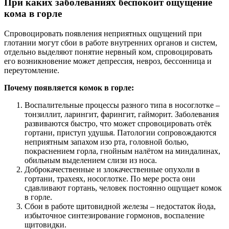
При каких заболеваниях беспокоит ощущение
кома в горле
Спровоцировать появления неприятных ощущений при
глотании могут сбои в работе внутренних органов и систем,
отдельно выделяют понятие нервный ком, спровоцировать
его возникновение может депрессия, невроз, бессонница и
переутомление.
Почему появляется комок в горле:
Воспалительные процессы разного типа в носоглотке –
тонзиллит, ларингит, фарингит, гайморит. Заболевания
развиваются быстро, что может спровоцировать отёк
гортани, приступ удушья. Патологии сопровождаются
неприятным запахом изо рта, головной болью,
покраснением горла, гнойным налётом на миндалинах,
обильным выделением слизи из носа.
Доброкачественные и злокачественные опухоли в
гортани, трахеях, носоглотке. По мере роста они
сдавливают гортань, человек постоянно ощущает комок
в горле.
Сбои в работе щитовидной железы – недостаток йода,
избыточное синтезирование гормонов, воспаление
щитовидки.