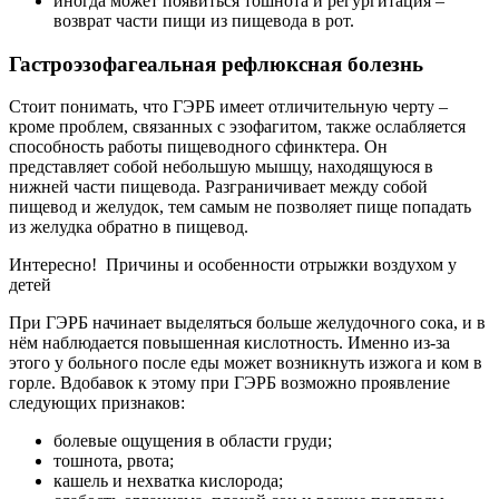
иногда может появиться тошнота и регургитация –
возврат части пищи из пищевода в рот.
Гастроэзофагеальная рефлюксная болезнь
Стоит понимать, что ГЭРБ имеет отличительную черту –
кроме проблем, связанных с эзофагитом, также ослабляется
способность работы пищеводного сфинктера. Он
представляет собой небольшую мышцу, находящуюся в
нижней части пищевода. Разграничивает между собой
пищевод и желудок, тем самым не позволяет пище попадать
из желудка обратно в пищевод.
Интересно! Причины и особенности отрыжки воздухом у
детей
При ГЭРБ начинает выделяться больше желудочного сока, и в
нём наблюдается повышенная кислотность. Именно из-за
этого у больного после еды может возникнуть изжога и ком в
горле. Вдобавок к этому при ГЭРБ возможно проявление
следующих признаков:
болевые ощущения в области груди;
тошнота, рвота;
кашель и нехватка кислорода;