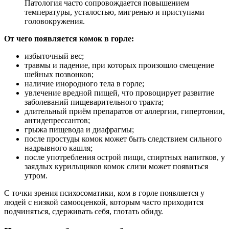
Патология часто сопровождается повышением
температуры, усталостью, мигренью и приступами
головокружения.
От чего появляется комок в горле:
избыточный вес;
травмы и падение, при которых произошло смещение
шейных позвонков;
наличие инородного тела в горле;
увлечение вредной пищей, что провоцирует развитие
заболеваний пищеварительного тракта;
длительный приём препаратов от аллергии, гипертонии,
антидепрессантов;
грыжа пищевода и диафрагмы;
после простуды комок может быть следствием сильного
надрывного кашля;
после употребления острой пищи, спиртных напитков, у
заядлых курильщиков комок слизи может появиться
утром.
С точки зрения психосоматики, ком в горле появляется у
людей с низкой самооценкой, которым часто приходится
подчиняться, сдерживать себя, глотать обиду.