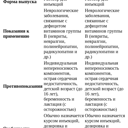
Форма выпуска
инъекций
инъекций
Неврологические
Неврологические
заболевания,
заболевания,
связанные с
связанные с
дефицитом
дефицитом
Показания к
витаминов группы
витаминов группы
применению
B (невриты,
B (невриты,
невралгии,
невралгии,
полинейропатии,
полинейропатии,
радикулопатии и
радикулопатии и
др.)
др.)
Индивидуальная
Индивидуальная
непереносимость
непереносимость
компонентов,
компонентов,
острая сердечная
острая сердечная
недостаточность,
недостаточность,
Противопоказания
детский возраст (до
детский возраст (до
16 лет),
16 лет),
беременность и
беременность и
лактация (с
лактация (с
осторожностью)
осторожностью)
Обычно назначается
Обычно назначается
курсом инъекций,
курсом инъекций,
дозировка и
дозировка и