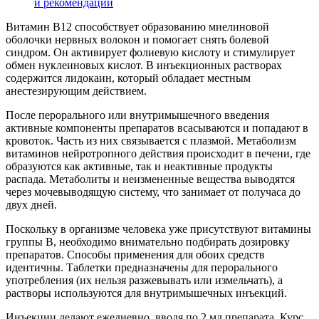
и рекомендации
Витамин В12 способствует образованию миелиновой
оболочки нервных волокон и помогает снять болевой
синдром. Он активирует фолиевую кислоту и стимулирует
обмен нуклеиновых кислот. В инъекционных растворах
содержится лидокаин, который обладает местным
анестезирующим действием.
После перорального или внутримышечного введения
активные компоненты препаратов всасываются и попадают в
кровоток. Часть из них связывается с плазмой. Метаболизм
витаминов нейротропного действия происходит в печени, где
образуются как активные, так и неактивные продукты
распада. Метаболиты и неизмененные вещества выводятся
через мочевыводящую систему, что занимает от получаса до
двух дней.
Поскольку в организме человека уже присутствуют витамины
группы В, необходимо внимательно подбирать дозировку
препаратов. Способы применения для обоих средств
идентичны. Таблетки предназначены для перорального
употребления (их нельзя разжевывать или измельчать), а
растворы используются для внутримышечных инъекций.
Инъекции делают ежедневно, вводя по 2 мл препарата. Курс