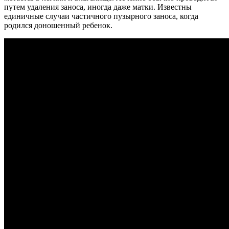
путем удаления заноса, иногда даже матки. Известны
единичные случаи частичного пузырного заноса, когда
родился доношенный ребенок.