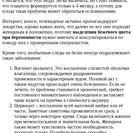
Считается, что этот недуг легко вылечить, но стоит помнить,
что плацента формируется только к 4 месяцу, а потому для
плода такая проблема может обратиться осложнениями.
Интернет, книги, телевиденье активно пропагандируют
лекарства, однако важно знать, что далеко не все они подходят
женщинам в положении, поэтому
выделения бежевого цвета
при беременности
нужно замечать и консультироваться по
поводу них с проверенным специалистом.
Кроме того, необычные следы на белье иногда подразумевают
такие заболевания:
Вагинит (кольпит). Это воспаление слизистой оболочки
влагалища, сопровождаемое раздражением
промежности и характерным зудом. Половой акт с
таким недугом происходит очень болезненно. Если не
лечить, то проблема становится хронической, требует
постоянного внимательного наблюдения и заставляет
чаще ходить на приёмы к гинекологу-акушеру.
Цервицит – воспаление всей маточной шейки или её
части. Заметные симптомы проявляются не сразу, а
только через некоторое время. Сюда включаются жжение
при мочеиспускании и значительная боль. Женщина
также может чувствовать частую необходимость
посещать туалет. Подобная болезнь способна