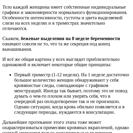
Тело каждой женщины имеет собственные индивидуальные
графики и закономерности нормального функционирования.
Особенности интенсивности, густоты и цвета выделяемой
слизи на всех неделях и в триместрах значительно
отличаются.
Скажем,
бежевые выделения на 8 неделе беременности
означают совсем не то, что та же секреция под конец
вынашивания.
И всё же общая картина у всех выглядит приблизительно
одинаковой и включает некоторые общие принципы:
Первый триместр (1-12 недели). На 1 неделе достаточно
большое количество женщин обнаруживают у себя
кровянистые следы, совпадающие с графиком
менструаций. Иногда так бывает, поэтому это не повод
думать о чем-то плохом или уверять себя, что в
очередной раз оплодотворение так и не произошло.
Однако ситуации, когда кровь обильно появляется и в
следующие периоды, нуждаются в консультации.
Дальнейшее протекание этого этапа тоже может
охарактеризоваться примесями кровяных вкраплений, однако
нормой считаются только незначительные включения.