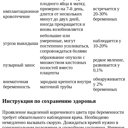
плодного яйца в матку,
примерно на 7-й день,
встречается у
имплантационное
длится от нескольких
20-30%
кровотечение
минут до двух дней,
беременных
иногда прекращается и
вновь возобновляется
небольшие или
умеренные, могут
наблюдается у
угроза выкидыша
постепенно усиливаться,
10-20%
сопровождаться болями
образование опухоли с
редкое явление,
множеством кистозных
пузырный занос
развивается у
полостей вместо
0,1%
плаценты
обнаруживается
внематочная
зародыш крепится внутри
у 2%
беременность
маточной трубы
беременных
Инструкция по сохранению здоровья
Проявление выделений коричневого цвета при беременности
требует обязательного наблюдения врача. Необходимо
немедленно вызывать скорую. Дожидаться врачей нужно в
горизонтальном положении и спокойном состоянии. Нервное