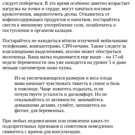
следует поберечься. В это время особенно заметно возрастает
нагрузка на почки и сердце, могут начаться носовые
кровотечения, закровоточить десны. Откажитесь от
кофеинсодержащих продуктов и напитков, постарайтесь
свести к минимуму употребление соли, позаботьтесь о
поступлении в организм кальция.
Постарайтесь не находиться вблизи излучений мобильными
телефонами, компьютерами, СВЧ-печами. Также следите за
влагалищными выделениями, вполне может обостриться
молочница. Ваша матка поднимается еще выше – на 17-ой
неделе беременности она уже находится на уровне 5 и даже
меньше сантиметров ниже пупка.
Из-за увеличивающихся размеров и веса плода
мама начинает чувствовать тяжесть в спине и боль
в пояснице. Чаще ложитесь отдыхать, если
почувствуете усталость и дискомфорт. Но не
отказывайтесь от активности: занимайтесь
домашними делами, гуляйте, запишитесь на
фитнес для беременных.
При любых недомоганиях или появлении каких-то
подозрительных признаков и симптомов немедленно
свяжитесь с врачом для консультации.