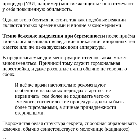
процедур (УЗИ, например) многие женщины часто отмечают
у себя повышенную обильность.
Однако этого бояться не стоит, так как подобные реакции
являются только временными и вполне закономерными.
Темно бежевые выделения при беременности
после приёма
гинеколога возникают вследствие прикасания инородных тел
к матке или же из-за звуковых волн аппаратуры.
В предполагаемые дни менструации оттенок также может
видоизменяться. Причиной тому служит гормональная
перестройка, и даже розоватые пятна обычно не говорят о
сбоях.
И всё же врачи настоятельно рекомендуют
особенно в начальных периодах стараться не
нервничать, тем более не поднимать чего-то
тяжелого; гигиенические процедуры должны быть
более тщательными, а личные принадлежности –
стерильными.
Творожистая белая структура секрета, способная образовывать
комочки, обычно свидетельствует о молочнице (кандидозе).