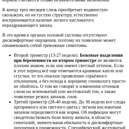
К концу трех месяцев слизь приобретает водянистую
скользкую, но не густую структуру, естественно
воспринимается наличие легкого кисловатого
нераздражающего запаха.
В это время в органах половой системы отсутствуют
дискомфортные ощущения, поэтому их появление может
ознаменовать собой тревожные симптомы.
Второй триместр (13-27 недели).
Бежевые выделения
при беременности во втором триместре
не являются
плохим знаком, если они имеют светлый оттенок. Если
в этот период всё еще отмечаются кровяные капли или
сгустки, то это опасное проявление серьёзного
отклонения, а без похода к хорошему гинекологу просто
не обойтись. О том же говорят и изменения оттенков
слизи на зеленоватый или желтоватый тон, а также
появление резких запахов, гноя.
Третий триместр (28-40 неделя). До 36 недели все следы
прозрачного или светлого цвета с легким кисловатым
запахом определяются как норма. Об инфекции могут
свидетельствовать боли внизу живота, в области
гениталий, значительная обильность и дискомфортные
ощущения в промежности. Специфический желтоватый