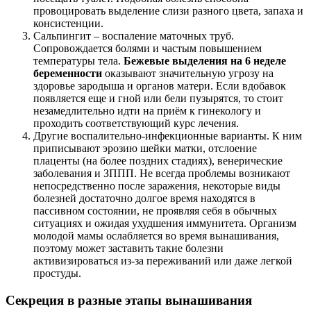
провоцировать выделение слизи разного цвета, запаха и
консистенции.
Сальпингит – воспаление маточных труб.
Сопровождается болями и частым повышением
температуры тела.
Бежевые выделения на 6 неделе
беременности
оказывают значительную угрозу на
здоровье зародыша и органов матери. Если вдобавок
появляется еще и гной или бели пузырятся, то стоит
незамедлительно идти на приём к гинекологу и
проходить соответствующий курс лечения.
Другие воспалительно-инфекционные варианты. К ним
приписывают эрозию шейки матки, отслоение
плаценты (на более поздних стадиях), венерические
заболевания и ЗППП. Не всегда проблемы возникают
непосредственно после заражения, некоторые виды
болезней достаточно долгое время находятся в
пассивном состоянии, не проявляя себя в обычных
ситуациях и ожидая ухудшения иммунитета. Организм
молодой мамы ослабляется во время вынашивания,
поэтому может заставить такие болезни
активизироваться из-за переживаний или даже легкой
простуды.
Секреция в разные этапы вынашивания