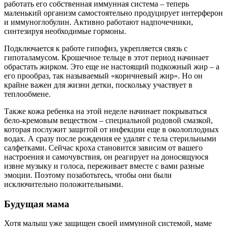
работать его собственная иммунная система – теперь
маленький организм самостоятельно продуцирует интерферон
и иммуноглобулин. Активно работают надпочечники,
синтезируя необходимые гормоны.
Подключается к работе гипофиз, укрепляется связь с
гипоталамусом. Крошечное тельце в этот период начинает
обрастать жирком. Это еще не настоящий подкожный жир – а
его прообраз, так называемый «коричневый жир». Но он
крайне важен для жизни детки, поскольку участвует в
теплообмене.
Также кожа ребенка на этой неделе начинает покрываться
бело-кремовым веществом – специальной родовой смазкой,
которая послужит защитой от инфекции еще в околоплодных
водах. А сразу после рождения ее удалят с тела стерильными
салфетками. Сейчас кроха становится зависим от вашего
настроения и самочувствия, он реагирует на доносящуюся
извне музыку и голоса, переживает вместе с вами разные
эмоции. Поэтому позаботьтесь, чтобы они были
исключительно положительными.
Будущая мама
Хотя малыш уже защищен своей иммунной системой, маме