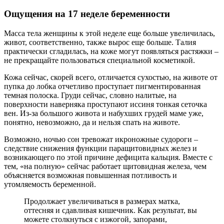
Ощущения на 17 неделе беременности
Масса тела женщины к этой неделе еще больше увеличилась,
живот, соответственно, также вырос еще больше. Талия
практически сгладилась, на коже могут появляться растяжки –
не прекращайте пользоваться специальной косметикой.
Кожа сейчас, скорей всего, отличается сухостью, на животе от
пупка до лобка отчетливо проступает пигментированная
темная полоска. Груди сейчас, словно налитые, на
поверхности наверняка проступают иссиня тонкая сеточка
вен. Из-за большого живота и набухших грудей маме уже,
понятно, невозможно, да и нельзя спать на животе.
Возможно, ночью сон тревожат икроножные судороги –
следствие снижения функции паращитовидных желез и
возникающего по этой причине дефицита кальция. Вместе с
тем, «на полную» сейчас работает щитовидная железа, чем
объясняется возможная повышенная потливость и
утомляемость беременной.
Продолжает увеличиваться в размерах матка,
оттесняя и сдавливая кишечник. Как результат, вы
можете столкнуться с изжогой, запорами,