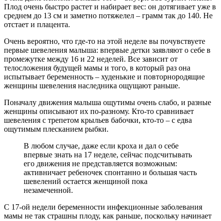
Плод очень быстро растет и набирает вес: он дотягивает уже в
среднем до 13 см и заметно потяжелел – грамм так до 140. Не
отстает и плацента.
Очень вероятно, что где-то на этой неделе вы почувствуете
первые шевеления малыша: впервые детки заявляют о себе в
промежутке между 16 и 22 неделей. Все зависит от
телосложения будущей мамы и того, в который раз она
испытывает беременность – худенькие и повторнородящие
женщины шевеления наследника ощущают раньше.
Поначалу движения малыша ощутимы очень слабо, и разные
женщины описывают их по-разному. Кто-то сравнивает
шевеления с трепетом крыльев бабочки, кто-то – с едва
ощутимым плесканием рыбки.
В любом случае, даже если кроха и дал о себе
впервые знать на 17 неделе, сейчас подсчитывать
его движения не представляется возможным:
активничает ребеночек спонтанно и большая часть
шевелений остается женщиной пока
незамеченной.
С 17-ой недели беременности инфекционные заболевания
мамы не так страшны плоду, как раньше, поскольку начинает