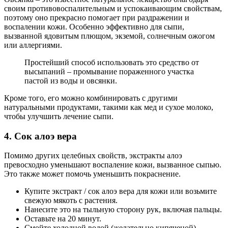
своим противовоспалительным и успокаивающим свойствам,
поэтому оно прекрасно помогает при раздражении и
воспалении кожи. Особенно эффективно для сыпи,
вызванной ядовитым плющом, экземой, солнечным ожогом
или аллергиями.
Простейший способ использовать это средство от
высыпаний – промывание пораженного участка
пастой из воды и овсянки.
Кроме того, его можно комбинировать с другими
натуральными продуктами, такими как мед и сухое молоко,
чтобы улучшить лечение сыпи.
4. Сок алоэ вера
Помимо других целебных свойств, экстракты алоэ
превосходно уменьшают воспаление кожи, вызванное сыпью.
Это также может помочь уменьшить покраснение.
Купите экстракт / сок алоэ вера для кожи или возьмите
свежую мякоть с растения.
Нанесите это на тыльную сторону рук, включая пальцы.
Оставьте на 20 минут.
Смойте холодной водой (желательно кипяченой).