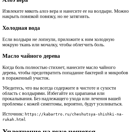
Извлеките мякоть алоэ вера и нанесите ее на волдыри. Можно
накрыть повязкой повязку, но не затягивть.
Холодная вода
Если волдыри не лопнули, приложите к ним холодную
мокрую ткань или мочалку, чтобы облегчить боль.
Масло чайного дерева
Когда боль полностью стихнет, нанесите масло чайного
дерева, чтобы предотвратить попадание бактерий и микробов
в пораженный участок.
Убедитесь, что вы всегда содержите в чистоте и сухости
область с волдырями. Избегайте их царапанья или
прокалывания. Без надлежащего ухода или лечения вашей
проблемы с кожей симптомы, вероятно, будут усиливаться.
Источник:
https://kabartro.ru/cheshutsya-shishki-na-
rukah.html
Уплотнение на руке чешется