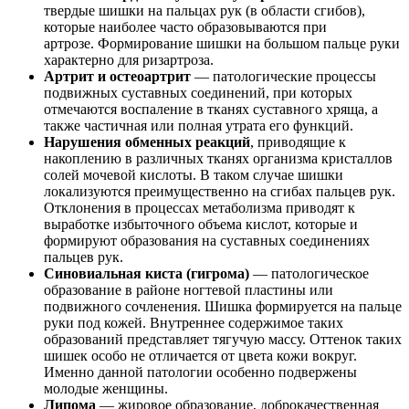
твердые шишки на пальцах рук (в области сгибов),
которые наиболее часто образовываются при
артрозе. Формирование шишки на большом пальце руки
характерно для ризартроза.
Артрит и остеоартрит
— патологические процессы
подвижных суставных соединений, при которых
отмечаются воспаление в тканях суставного хряща, а
также частичная или полная утрата его функций.
Нарушения обменных реакций
, приводящие к
накоплению в различных тканях организма кристаллов
солей мочевой кислоты. В таком случае шишки
локализуются преимущественно на сгибах пальцев рук.
Отклонения в процессах метаболизма приводят к
выработке избыточного объема кислот, которые и
формируют образования на суставных соединениях
пальцев рук.
Синовиальная киста (гигрома)
— патологическое
образование в районе ногтевой пластины или
подвижного сочленения. Шишка формируется на пальце
руки под кожей. Внутреннее содержимое таких
образований представляет тягучую массу. Оттенок таких
шишек особо не отличается от цвета кожи вокруг.
Именно данной патологии особенно подвержены
молодые женщины.
Липома
— жировое образование, доброкачественная