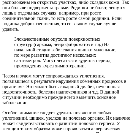
расположены на открытых участках, либо складках кожи. Так
они больше подвержены травме. Родинки не болят, чешутся
лишь в отдельных случаях, например, при росте
соединительной ткани, то есть росте самой родинки. Если
родинка доброкачественная, то ее в таком случае лучше
удалить.
Злокачественные опухоли поверхностных
структур (саркома, нейрофиброматоз и т.д.) На
начальной стадии заболевания шишки маленькие,
по мере развития достигают нескольких
сантиметров. Могут чесаться и зудеть в период
прохождения курса химиотерапии.
Чесом и зудом могут сопровождаться уплотнения,
появившиеся в результате нарушения обменных процессов в
организме. Это может быть сахарный диабет, печеночная
недостаточность, болезни надпочечников и т.д. В данной
ситуации необходимо прежде всего вылечить основное
заболевание.
Особое внимание следует уделить появлению любых
уплотнений, шишек, узелков на половых органах. Их наличие
может свидетельствовать о развитии полового герпеса. У
женщин таким образом может проявляться аллергическая