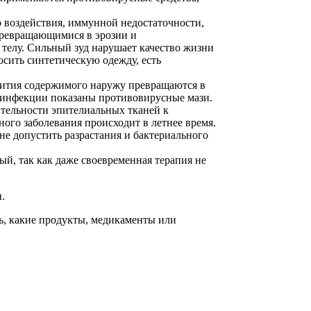
о воздействия, иммунной недостаточности,
превращающимися в эрозии и
 телу. Сильный зуд нарушает качество жизни
осить синтетическую одежду, есть
злития содержимого наружу превращаются в
я инфекции показаны противовирусные мази.
тельности эпителиальных тканей к
ого заболевания происходит в летнее время.
е допустить разрастания и бактериального
й, так как даже своевременная терапия не
.
ть, какие продукты, медикаменты или