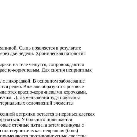
пивой. Сыпь появляется в результате
ерез две недели. Хроническая патология
ырьки на теле чешутся, сопровождаются
 красно-коричневым. Для снятия неприятных
у с лихорадкой. В основном заболевание
ются редко. Вначале образуются розовые
рываются красно-коричневыми корочками,
 режим. Для уменьшения зуда показаны
ктериальных осложнений элементы
сенной ветрянки остается в нервных клетках
разиться. У больного повышается
зовые отечные пятна, а затем везикулы с
постгерпетическая невралгия (боль)
о применяются противовирусные средства,