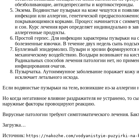
обезболивающие, антидепрессанты и кортикостероиды.
Экзема. Водянистые пузырьки на коже чешутся и появляю
инфекции или аллергии, генетической предрасположенно
покрывающимися корками. Процесс начинается с симметри
и сон. Курс лечения врач определяет индивидуально в за
аллергенные продукты.
Простой герпес. Для инфекции характерны пузырьки на с
болезненные язвочки. В течение двух недель сыпь подсы
Буллезный эпидермолиз. Пузыри и эрозии формируются н
механическому воздействию. Волдыри возникают на кистя
Радикальных способов лечения патологии нет, но примен
инфицирования очагов.
Пузырчатка. Аутоиммунное заболевание поражает кожу и 
исключает летального исхода.
Если водянистые пузырьки на теле
,
возникшие из-за аллергии н
Но когда негативное влияние раздражителя не устранено, то с
наружные факторы провоцируют реакцию.
Вирусные патологии требуют симптоматического лечения. Бак
Загрузка…
Источник:
https://nakozhe.com/vodyanistyie-puzyirki-na-