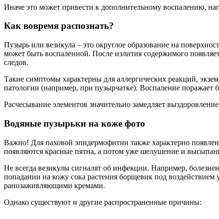
Иначе это может привести к дополнительному воспалению, наг
Как вовремя распознать?
Пузырь или везикула – это округлое образование на поверхно
может быть воспаленной. После излития содержимого появляется
следов.
Такие симптомы характерны для аллергических реакций, экзем
патологии (например, при пузырчатке). Воспаление поражает бо
Расчесывание элементов значительно замедляет выздоровление
Водяные пузырьки на коже фото
Важно! Для паховой эпидермофитии также характерно появлени
появляются красные пятна, а потом уже шелушение и высыпан
Не всегда везикулы сигналят об инфекции. Например, болезне
попадании на кожу сока растения борщевик под воздействием
ранозаживляющими кремами.
Однако существуют и другие распространенные причины: