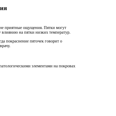
ния
и не приятные ощущения. Пятки могут
у влиянию на пятки низких температур.
да покраснение пяточек говорит о
врачу.
патологическими элементами на покровах