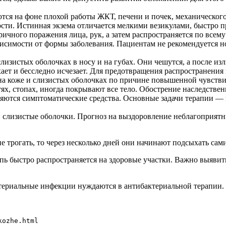
тся на фоне плохой работы ЖКТ, печени и почек, механическог
сти. Истинная экзема отличается мелкими везикулами, быстро 
чного поражения лица, рук, а затем распространяется по всему
висимости от формы заболевания. Пациентам не рекомендуется н
лизистых оболочках в носу и на губах. Они чешутся, а после и
хает и бесследно исчезает. Для предотвращения распространени
а коже и слизистых оболочках по причине повышенной чувстви
х, стопах, иногда покрывают все тело. Обострение наследственн
яются симптоматические средства. Основные задачи терапии — н
слизистые оболочки. Прогноз на выздоровление неблагоприятны
е трогать, то через несколько дней они начинают подсыхать сами
ыпь быстро распространяется на здоровые участки. Важно выяви
териальные инфекции нуждаются в антибактериальной терапии.
kozhe.html