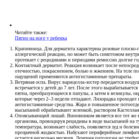
Читайте также:
Пятно на ноге у ребенка
Крапивница. Для дерматита характерны розовые плоско-
аллергической реакции, но может быть симптомом внутре
протекает с рецидивами и периодами ремиссии долгие го
Контактный дерматит. Реакция возникает после непосред
отечностью, покраснением, болью и жжением. На теле по
ощущений применяются антигистаминные препараты.
Ветряная оспа. Вирус варицелла-зостер передается возд
встречается у детей до 7 лет. После этого вырабатывает
пятна, преобразующиеся в папулы, а затем в везикулы,
которые через 2–3 недели отпадают. Лихорадка проходит
антигистаминные средства. Жара и повышенное потоотд
высыпаний обрабатывают зеленкой, раствором Кастеллан
Опоясывающий лишай. Виновником является все тот же ви
организма, провоцируя рецидивы в виде высыпаний на т
температура, возникает слабость, появляется зуд и болез
прозрачной жидкостью. Набухают периферийные лимфатич
остается несколько месяцев. Лечения патологии не требу