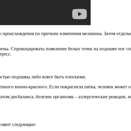
о происхождения по причине изменения меланина. Затем отдель
лены. Спровоцировать появление белых точек на подошве ног с
тресс.
остью подошвы либо вовсе быть плоскими.
енного винно-красного. Если покраснела пятка, человек может 
татом дисбаланса, болезни организма – аллергические реакции, 
деляют следующие: