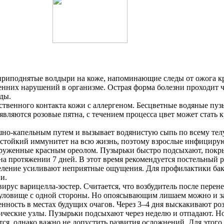
приподнятые волдыри на коже, напоминающие следы от ожога кра
нних нарушений в организме. Острая форма болезни проходит ч
ды.
ственного контакта кожи с аллергеном. Бесцветные водяные пуз
являются розовые пятна, с течением процесса цвет может стать
ушно-капельным путем и вызывает водянистую сыпь по всему тел
ся стойкий иммунитет на всю жизнь, поэтому взрослые инфициру
 окруженные красным ореолом. Пузырьки быстро подсыхают, пок
 на протяжении 7 дней. В этот время рекомендуется постельный
еление усиливают неприятные ощущения. Для профилактики ба
и.
рус варицелла-зостер. Считается, что возбудитель после перене
уловище с одной стороны. Но опоясывающим лишаем можно и за
ненность в местах будущих очагов. Через 3–4 дня выскакивают ро
еские узлы. Пузырьки подсыхают через неделю и отпадают. Но 
ется, однако важно не допустить развития осложнений. Для этог