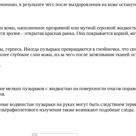
ноению, в результате чего после выздоровления на коже останут
сти кожи, наполненное прозрачной или мутной серозной жидкост
 эрозия – открытая красная ранка. Она покрывается коркой, кот
ы, герпеса. Иногда пузырьки превращаются в гнойнички, что св
лее глубокие слои кожи, из-за чего после затягивания тканей о
.
е мелких пузырьков с жидкостью на поверхности очагов пораже
ия.
нные водянистые пузырьки на руках могут быть следствием терм
 ультрафиолетового излучения также возникают подобные следы