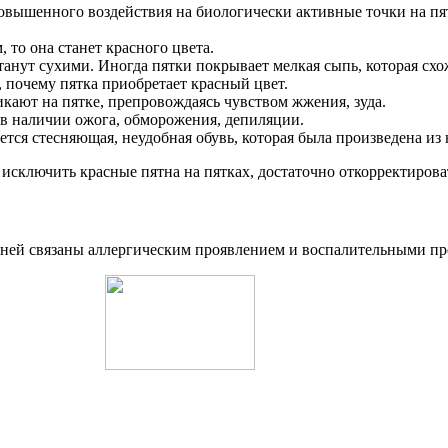
вышенного воздействия на биологически активные точки на пятке
 то она станет красного цвета.
станут сухими. Иногда пятки покрывает мелкая сыпь, которая с
 почему пятка приобретает красный цвет.
икают на пятке, препровождаясь чувством жжения, зуда.
 в наличии ожога, обморожения, депиляции.
тся стесняющая, неудобная обувь, которая была произведена из
исключить красные пятна на пятках, достаточно откорректироват
ней связаны аллергическим проявлением и воспалительными пр