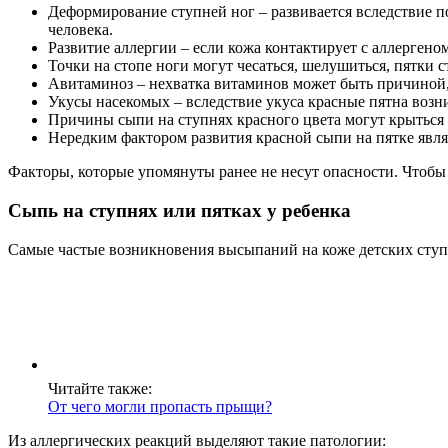
Деформирование ступней ног – развивается вследствие по
человека.
Развитие аллергии – если кожа контактирует с аллергеном,
Точки на стопе ноги могут чесаться, шелушиться, пятки 
Авитаминоз – нехватка витаминов может быть причиной,
Укусы насекомых – вследствие укуса красные пятна возн
Причины сыпи на ступнях красного цвета могут крыться
Нередким фактором развития красной сыпи на пятке являе
Факторы, которые упомянуты ранее не несут опасности. Чтобы 
Сыпь на ступнях или пятках у ребенка
Самые частые возникновения высыпаний на коже детских ступ
Читайте также:
От чего могли пропасть прыщи?
Из аллергических реакций выделяют такие патологии: