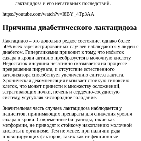
лактацидоза и его негативных последствий.
https://youtube.com/watch?v=I8BY_4Tp3AA
Причины диабетического лактацидоза
Лактацидоз – это довольно редкое состояние, однако более
50% всех зарегистрированных случаев наблюдаются у людей с
диабетом. Гипергликемия приводит к тому, что избыток
сахара в крови активно преобразуется в молочную кислоту.
Недостаток инсулина негативно сказывается на процессе
превращения пирувата, и отсутствие естественного
катализатора способствует увеличению синтеза лактата.
Хроническая декомпенсация вызывает стойкую гипоксию
клеток, что может привести к множеству осложнений,
затрагивающих почки, печень и сердечно-сосудистую
систему, усугубляя кислородное голодание.
Значительная часть случаев лактацидоза наблюдается у
пациентов, принимающих препараты для снижения уровня
сахара в крови. Современные бигуаниды, такие как
метформин, не приводят к стойкому накоплению молочной
кислоты в организме. Тем не менее, при наличии ряда
провоцирующих факторов, таких как инфекционные