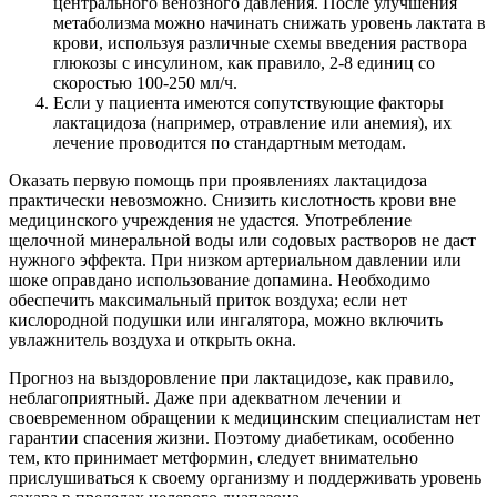
центрального венозного давления. После улучшения
метаболизма можно начинать снижать уровень лактата в
крови, используя различные схемы введения раствора
глюкозы с инсулином, как правило, 2-8 единиц со
скоростью 100-250 мл/ч.
Если у пациента имеются сопутствующие факторы
лактацидоза (например, отравление или анемия), их
лечение проводится по стандартным методам.
Оказать первую помощь при проявлениях лактацидоза
практически невозможно. Снизить кислотность крови вне
медицинского учреждения не удастся. Употребление
щелочной минеральной воды или содовых растворов не даст
нужного эффекта. При низком артериальном давлении или
шоке оправдано использование допамина. Необходимо
обеспечить максимальный приток воздуха; если нет
кислородной подушки или ингалятора, можно включить
увлажнитель воздуха и открыть окна.
Прогноз на выздоровление при лактацидозе, как правило,
неблагоприятный. Даже при адекватном лечении и
своевременном обращении к медицинским специалистам нет
гарантии спасения жизни. Поэтому диабетикам, особенно
тем, кто принимает метформин, следует внимательно
прислушиваться к своему организму и поддерживать уровень