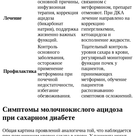
основной причины,
связанном с
инфузионная
метформином, препарат
терапия, коррекция
отменяют. При ДКА
Лечение
ацидоза
лечение направлено на
(бикарбонат
коррекцию
натрия), поддержка
гипергликемии,
жизненно важных
кетоацидоза и
функций.
восполнение жидкости.
Контроль
Тщательный контроль
основного
уровня сахара в крови,
заболевания,
регулярный мониторинг
осторожное
функции почек у
применение
пациентов,
Профилактика
метформина при
принимающих
почечной
метформин, обучение
недостаточности,
пациентов
избегание
распознаванию
обезвоживания.
симптомов осложнений.
Симптомы молочнокислого ацидоза
при сахарном диабете
Общая картина проявлений аналогична той, что наблюдается
при повышенном уровне сахара в крови. У пациента могут