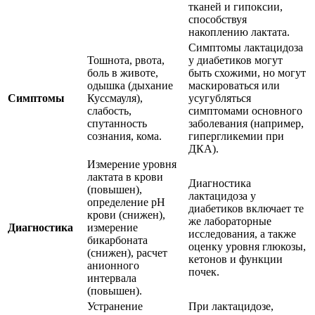
тканей и гипоксии,
способствуя
накоплению лактата.
Симптомы лактацидоза
Тошнота, рвота,
у диабетиков могут
боль в животе,
быть схожими, но могут
одышка (дыхание
маскироваться или
Симптомы
Куссмауля),
усугубляться
слабость,
симптомами основного
спутанность
заболевания (например,
сознания, кома.
гипергликемии при
ДКА).
Измерение уровня
лактата в крови
Диагностика
(повышен),
лактацидоза у
определение pH
диабетиков включает те
крови (снижен),
же лабораторные
Диагностика
измерение
исследования, а также
бикарбоната
оценку уровня глюкозы,
(снижен), расчет
кетонов и функции
анионного
почек.
интервала
(повышен).
Устранение
При лактацидозе,