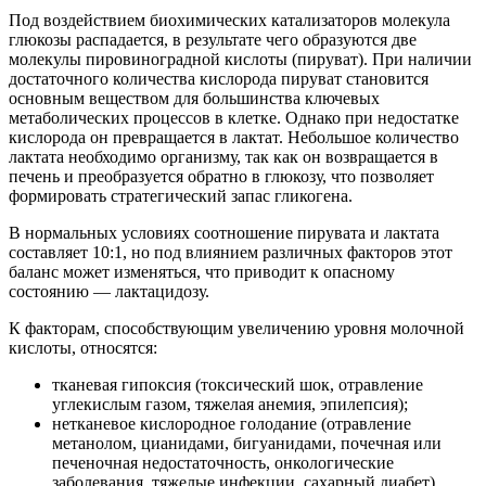
Под воздействием биохимических катализаторов молекула
глюкозы распадается, в результате чего образуются две
молекулы пировиноградной кислоты (пируват). При наличии
достаточного количества кислорода пируват становится
основным веществом для большинства ключевых
метаболических процессов в клетке. Однако при недостатке
кислорода он превращается в лактат. Небольшое количество
лактата необходимо организму, так как он возвращается в
печень и преобразуется обратно в глюкозу, что позволяет
формировать стратегический запас гликогена.
В нормальных условиях соотношение пирувата и лактата
составляет 10:1, но под влиянием различных факторов этот
баланс может изменяться, что приводит к опасному
состоянию — лактацидозу.
К факторам, способствующим увеличению уровня молочной
кислоты, относятся:
тканевая гипоксия (токсический шок, отравление
углекислым газом, тяжелая анемия, эпилепсия);
нетканевое кислородное голодание (отравление
метанолом, цианидами, бигуанидами, почечная или
печеночная недостаточность, онкологические
заболевания, тяжелые инфекции, сахарный диабет).