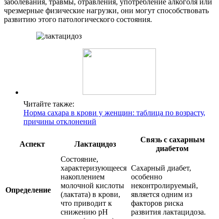
заболевания, травмы, отравления, употребление алкоголя или
чрезмерные физические нагрузки, они могут способствовать
развитию этого патологического состояния.
Читайте также:
Норма сахара в крови у женщин: таблица по возрасту,
причины отклонений
Связь с сахарным
Аспект
Лактацидоз
диабетом
Состояние,
характеризующееся
Сахарный диабет,
накоплением
особенно
молочной кислоты
неконтролируемый,
Определение
(лактата) в крови,
является одним из
что приводит к
факторов риска
снижению pH
развития лактацидоза.