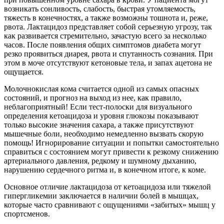
возникать сонливость, слабость, быстрая утомляемость,
тяжесть в конечностях, а также возможны тошнота и, реже,
рвота. Лактацидоз представляет собой серьезную угрозу, так
как развивается стремительно, зачастую всего за несколько
часов. После появления общих симптомов диабета могут
резко проявиться диарея, рвота и спутанность сознания. При
этом в моче отсутствуют кетоновые тела, и запах ацетона не
ощущается.
Молочнокислая кома считается одной из самых опасных
состояний, и прогноз на выход из нее, как правило,
неблагоприятный! Если тест-полоски для визуального
определения кетоацидоза и уровня глюкозы показывают
только высокие значения сахара, а также присутствуют
мышечные боли, необходимо немедленно вызвать скорую
помощь! Игнорирование ситуации и попытки самостоятельно
справиться с состоянием могут привести к резкому снижению
артериального давления, редкому и шумному дыханию,
нарушению сердечного ритма и, в конечном итоге, к коме.
Основное отличие лактацидоза от кетоацидоза или тяжелой
гипергликемии заключается в наличии болей в мышцах,
которые часто сравнивают с ощущениями «забитых» мышц у
спортсменов.