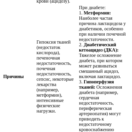
крови (ацидозу).
При диабете:
1.
Метформин:
Наиболее частая
причина лактацидоза у
диабетиков, особенно
при наличии почечной
недостаточности.
Гипоксия тканей
2.
Диабетический
(недостаток
кетоацидоз (ДКА):
кислорода),
Тяжелое осложнение
печеночная
диабета, при котором
недостаточность,
может развиваться
почечная
смешанный ацидоз,
недостаточность,
Причины
включая лактацидоз.
сепсис, некоторые
3.
Гипоперфузия
лекарства
тканей:
Осложнения
(например,
диабета (например,
метформин),
сердечная
интенсивные
недостаточность,
физические
периферическая
нагрузки.
артериопатия) могут
приводить к
недостаточному
кровоснабжению