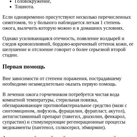
Головокружение,
Тошнота.
Если одновременно присутствуют несколько перечисленных
симптомов, то у больного наблюдается легкая 1 степень
ожога, вылечить которую можно и в домашних условиях.
Однако усиливающаяся отечность, появление волдырей и
следов кровоизлияний, бордово-коричневый оттенок кожи, ее
шелушение и отслоение говорит о более серьезной второй
стадии.
Первая помощь
Вне зависимости от степени поражения, пострадавшему
необходимо незамедлительно оказать первую помощь.
В лечении ожога горчичником потребуется чистая вода
комнатной температуры, стерильная повязка,
обеззараживающее противобактериальное средство (мази с
синтомицином, лифузоль, фурацилин, фурапласт, акутол),
антигистаминный препарат (тавегил, диазолин, фенкарол,
супрастин) и стимулирующие регенерационные процессы
медикаменты (пантенол, солкосерил, эбмирмин).