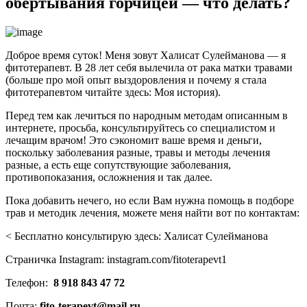
обертывания горчицей — что делать?
Доброе время суток! Меня зовут Халисат Сулейманова — я
фитотерапевт. В 28 лет себя вылечила от рака матки травами
(больше про мой опыт выздоровления и почему я стала
фитотерапевтом читайте здесь: Моя история).
Перед тем как лечиться по народным методам описанным в
интернете, просьба, консультируйтесь со специалистом и
лечащим врачом! Это сэкономит ваше время и деньги,
поскольку заболевания разные, травы и методы лечения
разные, а есть еще сопутствующие заболевания,
противопоказания, осложнения и так далее.
Пока добавить нечего, но если Вам нужна помощь в подборе
трав и методик лечения, можете меня найти вот по контактам:
< Беcплатно консультирую здесь: Халисат Сулейманова
Страничка Instagram: instagram.com/fitoterapevt1
Телефон:
8 918 843 47 72
Почта:
fito-terapevt@mail.ru