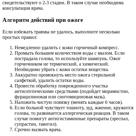
свидетельствуют о 2-3 стадии. В таком случае необходима
консультация врача.
Алгоритм действий при ожоге
Если избежать травмы не удалось, выполните несколько
простых правил:
Немедленно удалить с кожи горчичный компресс.
Промыть большим количеством воды с мылом. Если
пострадала голова, то используйте шампунь. Ожог
горчичником не термический, а химический.
Необходимо убрать с кожи остатки вещества.
Аккуратно промокнуть место ожога стерильной
салфеткой, удалить остатки воды.
Провести обработку поврежденного участка
антисептическими средствами (подойдет мирамистин,
фурацилиновая или синтомициновая мазь).
Наложить чистую повязку (менять каждые 6 часов).
Если больной чувствует тошноту, зуд, жжение, кружится
голова, то развивается аллергическая реакция. В таком
случае помогут антигистаминные препараты (эреспал,
супрастин, тавегил).
Срочно вызвать врача.