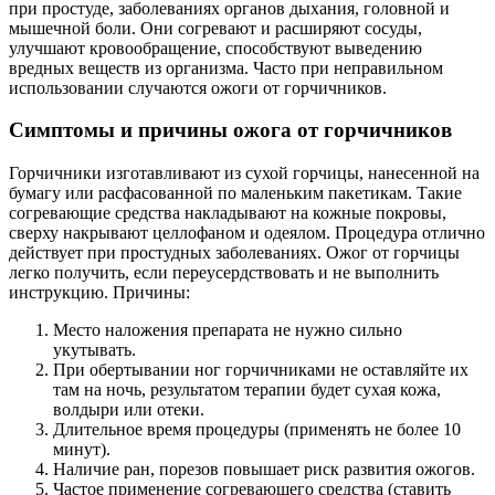
при простуде, заболеваниях органов дыхания, головной и
мышечной боли. Они согревают и расширяют сосуды,
улучшают кровообращение, способствуют выведению
вредных веществ из организма. Часто при неправильном
использовании случаются ожоги от горчичников.
Симптомы и причины ожога от горчичников
Горчичники изготавливают из сухой горчицы, нанесенной на
бумагу или расфасованной по маленьким пакетикам. Такие
согревающие средства накладывают на кожные покровы,
сверху накрывают целлофаном и одеялом. Процедура отлично
действует при простудных заболеваниях. Ожог от горчицы
легко получить, если переусердствовать и не выполнить
инструкцию. Причины:
Место наложения препарата не нужно сильно
укутывать.
При обертывании ног горчичниками не оставляйте их
там на ночь, результатом терапии будет сухая кожа,
волдыри или отеки.
Длительное время процедуры (применять не более 10
минут).
Наличие ран, порезов повышает риск развития ожогов.
Частое применение согревающего средства (ставить