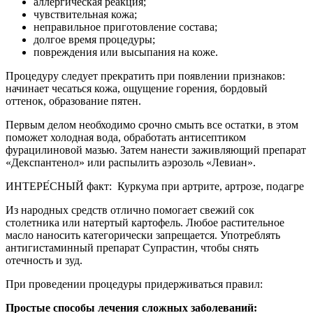
аллергическая реакция;
чувствительная кожа;
неправильное приготовление состава;
долгое время процедуры;
повреждения или высыпания на коже.
Процедуру следует прекратить при появлении признаков:
начинает чесаться кожа, ощущение горения, бордовый
оттенок, образование пятен.
Первым делом необходимо срочно смыть все остатки, в этом
поможет холодная вода, обработать антисептиком
фурацилиновой мазью. Затем нанести заживляющий препарат
«Декспантенол» или распылить аэрозоль «Левиан».
ИНТЕРЕ́СНЫЙ факт: Куркума при артрите, артрозе, подагре
Из народных средств отлично помогает свежий сок
столетника или натертый картофель. Любое растительное
масло наносить категорически запрещается. Употреблять
антигистаминный препарат Супрастин, чтобы снять
отечность и зуд.
При проведении процедуры придерживаться правил:
Простые способы лечения сложных заболеваний: