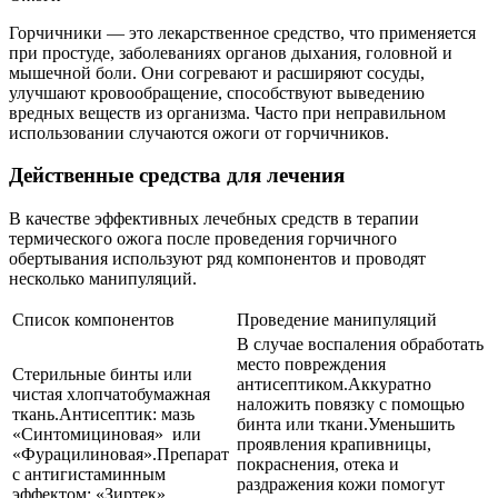
Горчичники — это лекарственное средство, что применяется
при простуде, заболеваниях органов дыхания, головной и
мышечной боли. Они согревают и расширяют сосуды,
улучшают кровообращение, способствуют выведению
вредных веществ из организма. Часто при неправильном
использовании случаются ожоги от горчичников.
Действенные средства для лечения
В качестве эффективных лечебных средств в терапии
термического ожога после проведения горчичного
обертывания используют ряд компонентов и проводят
несколько манипуляций.
Список компонентов
Проведение манипуляций
В случае воспаления обработать
место повреждения
Стерильные бинты или
антисептиком.Аккуратно
чистая хлопчатобумажная
наложить повязку с помощью
ткань.Антисептик: мазь
бинта или ткани.Уменьшить
«Синтомициновая» или
проявления крапивницы,
«Фурацилиновая».Препарат
покраснения, отека и
с антигистаминным
раздражения кожи помогут
эффектом: «Зиртек»,