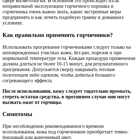
сфере косметологии. В основном это происходит из-за
неправильной эксплуатации горчичного порошка и
горчичника очень важно знать, какие экстренные меры
предпринять и как лечить подобную травму в домашних
условиях.
Как правильно применять горчичники?
Использовать прогревание горчичниками следует только на
неповрежденных участках кожи, без ран, порезов и при
нормальной температуре тела. Каждая процедура применения
должна длиться не более 10-15 минут, для результативного
прогревания. Допускается сверху накрывать теплым
полотенцем либо одеялом, чтобы добиться большего
согревающего эффекта.
После использования, кожу следует тщательно промыть,
стереть остатки средства, в противном случае они могут
вызвать ожог от горчицы.
Симптомы
При несоблюдении рекомендованного времени
использования, кожа под горчичником приобретает темно-
бордовый или коричневый цвет.