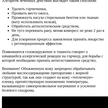
Алгоритм лечебных действий выглядит таким способом:
Удалить горчичники,
Промыть место ожога,
Промокнуть насухо стерильным бинтом или тканью
(вату использовать нельзя),
Обработать антисептическим средством,
Не туго перевязать рану, меняя компресс не реже 2 раз в
день,
Для ускорения процесса заживления принять лекарство
с регенерационным эффектом.
Появившееся головокружение и тошнота говорит о
начавшейся аллергической реакции на горчицу, для борьбы с
которой необходимо принять антигистаминное средство.
Внимание! Обожженную кожу запрещено обрабатывать
любыми маслосодержащими препаратами с жирной
структурой, так как они создают на кожу «тепличную»
пленку, препятствующую понижению температуры,
вызывающую самопроизвольное нагревание и усиление
болевого синдрома.