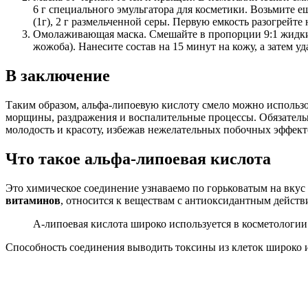
6 г специального эмульгатора для косметики. Возьмите ещ
(1г), 2 г размельченной серы. Первую емкость разогрейте
Омолаживающая маска. Смешайте в пропорции 9:1 жидкий 
жожоба). Нанесите состав на 15 минут на кожу, а затем 
В заключение
Таким образом, альфа-липоевую кислоту смело можно использо
морщины, раздражения и воспалительные процессы. Обязатель
молодость и красоту, избежав нежелательных побочных эффект
Что такое альфа-липоевая кислота
Это химическое соединение узнаваемо по горьковатым на вку
витаминов
, относится к веществам с антиоксидантным действи
А-липоевая кислота широко используется в косметологии
Способность соединения выводить токсины из клеток широко и