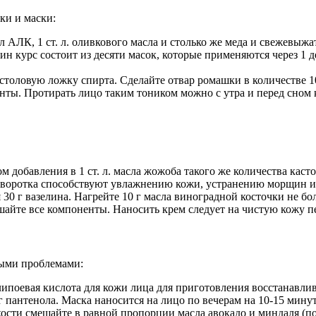
ки и маски:
АЛК, 1 ст. л. оливкового масла и столько же меда и свежевыжат
дин курс состоит из десяти масок, которые применяются через 1 
оловую ложку спирта. Сделайте отвар ромашки в количестве 100
енты. Протирать лицо таким тоником можно с утра и перед сном
добавления в 1 ст. л. масла жожоба такого же количества каст
сыворотка способствуют увлажнению кожи, устранению морщин и
30 г вазелина. Нагрейте 10 г масла виноградной косточки не бо
айте все компоненты. Наносить крем следует на чистую кожу пе
ными проблемами:
липоевая кислота для кожи лица для приготовления восстанавли
 пантенола. Маска наносится на лицо по вечерам на 10-15 минут
сти смешайте в равной пропорции масла авокадо и миндаля (по 5