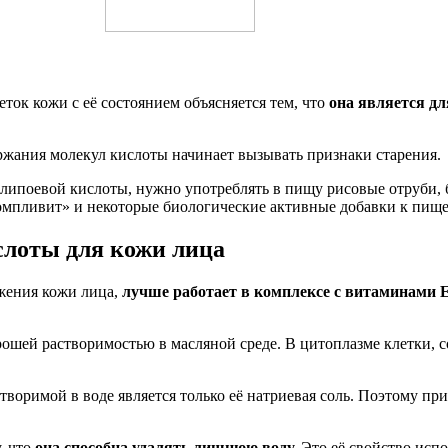
ток кожи с её состоянием объясняется тем, что
она является д
ержания молекул кислоты начинает вызывать признаки старения.
ипоевой кислоты, нужно употреблять в пищу рисовые отруби, 
мпливит» и некоторые биологические активные добавки к пище
слоты для кожи лица
ожения кожи лица,
лучше работает в комплексе с витаминами Е
орошей растворимостью в масляной среде. В цитоплазме клетки,
воримой в воде является только её натриевая соль. Поэтому при
, что
она способна удалять лишнюю воду.
Это её свойство исп