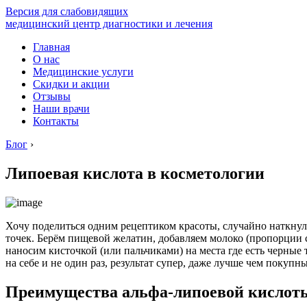
Версия для слабовидящих
медицинский центр диагностики и лечения
Главная
О нас
Медицинские услуги
Скидки и акции
Отзывы
Наши врачи
Контакты
Блог
›
Липоевая кислота в косметологии
Хочу поделиться одним рецептиком красоты, случайно наткнул
точек. Берём пищевой желатин, добавляем молоко (пропорции ск
наносим кисточкой (или пальчиками) на места где есть черные 
на себе и не один раз, результат супер, даже лучше чем покупны
Преимущества альфа-липоевой кислот