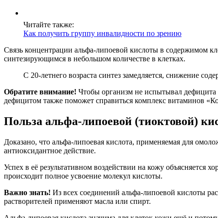
Читайте также:
Как получить группу инвалидности по зрению
Связь концентрации альфа-липоевой кислоты в содержимом кле
синтезирующимся в небольшом количестве в клетках.
С 20-летнего возраста синтез замедляется, снижение сод
Обратите внимание!
Чтобы организм не испытывал дефицита л
дефицитом также поможет справиться комплекс витаминов «Ко
Польза альфа-липоевой (тиоктовой) ки
Доказано, что альфа-липоевая кислота, применяемая для омол
антиоксидантное действие.
Успех в её результативном воздействии на кожу объясняется х
происходит полное усвоение молекул кислоты.
Важно знать!
Из всех соединений альфа-липоевой кислоты раст
растворителей применяют масла или спирт.
Альфа-липоевая кислота значима для клеток кожи ещё и потому