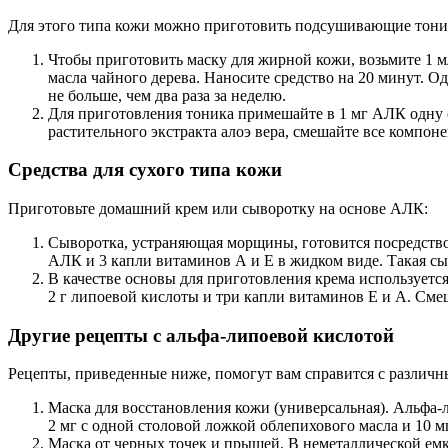
Для этого типа кожи можно приготовить подсушивающие тони
Чтобы приготовить маску для жирной кожи, возьмите 1 мл 
масла чайного дерева. Наносите средство на 20 минут. О
не больше, чем два раза за неделю.
Для приготовления тоника примешайте в 1 мг АЛК одну ст
растительного экстракта алоэ вера, смешайте все компон
Средства для сухого типа кожи
Приготовьте домашний крем или сыворотку на основе АЛК:
Сыворотка, устраняющая морщины, готовится посредством 
АЛК и 3 капли витаминов А и Е в жидком виде. Такая 
В качестве основы для приготовления крема используется 
2 г липоевой кислоты и три капли витаминов Е и А. Смеш
Другие рецепты с альфа-липоевой кислотой
Рецепты, приведенные ниже, помогут вам справится с различ
Маска для восстановления кожи (универсальная). Альфа-
2 мг с одной столовой ложкой облепихового масла и 10 мг
Маска от черных точек и прыщей. В неметаллической емко