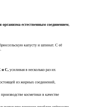
ля организма естественным соединением
,
брюссельскую капусту и шпинат. С её
.
 и С,
усиливая в несколько раз их
 состоящей из жирных соединений,
 производстве косметики в качестве
ользуется при решении проблем отёчности