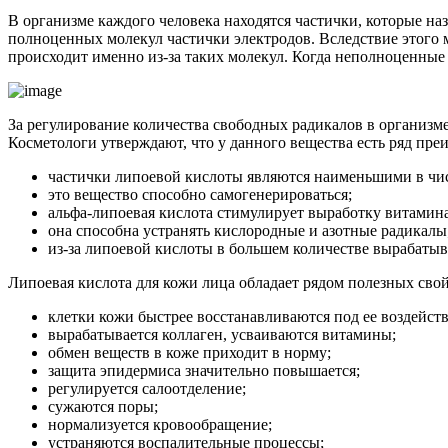
В организме каждого человека находятся частички, которые н
полноценных молекул частички электродов. Вследствие этого 
происходит именно из-за таких молекул. Когда неполноценные 
За регулирование количества свободных радикалов в организме
Косметологи утверждают, что у данного вещества есть ряд пре
частички липоевой кислоты являются наименьшими в чис
это вещество способно самогенерироваться;
альфа-липоевая кислота стимулирует выработку витамина 
она способна устранять кислородные и азотные радикалы
из-за липоевой кислоты в большем количестве вырабатыв
Липоевая кислота для кожи лица обладает рядом полезных свой
клетки кожи быстрее восстанавливаются под ее воздейст
вырабатывается коллаген, усваиваются витамины;
обмен веществ в коже приходит в норму;
защита эпидермиса значительно повышается;
регулируется салоотделение;
сужаются поры;
нормализуется кровообращение;
устраняются воспалительные процессы;