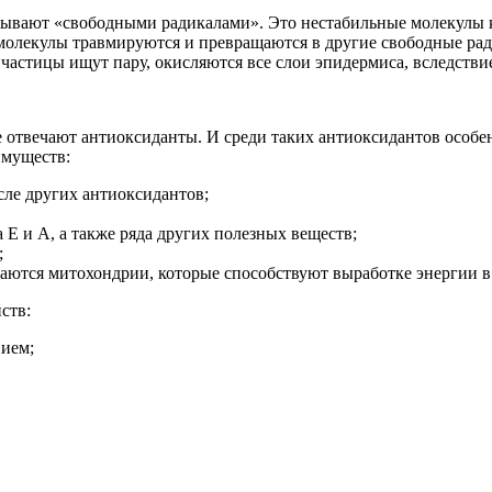
азывают «свободными радикалами». Это нестабильные молекулы к
молекулы травмируются и превращаются в другие свободные ради
частицы ищут пару, окисляются все слои эпидермиса, вследствие
 отвечают антиоксиданты. И среди таких антиоксидантов особен
имуществ:
ле других антиоксидантов;
Е и А, а также ряда других полезных веществ;
;
аются митохондрии, которые способствуют выработке энергии в 
ств:
вием;