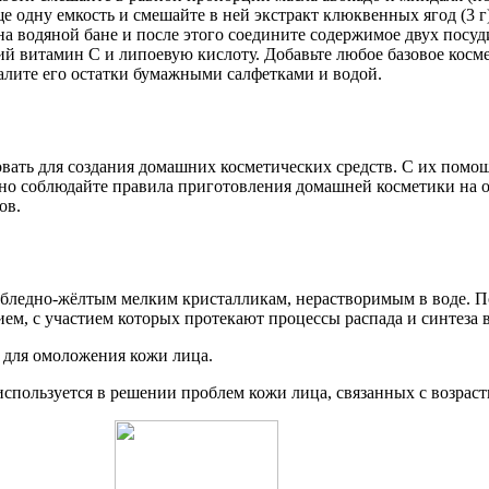
е одну емкость и смешайте в ней экстракт клюквенных ягод (3 г)
 на водяной бане и после этого соедините содержимое двух посуд
витамин С и липоевую кислоту. Добавьте любое базовое космет
удалите его остатки бумажными салфетками и водой.
вать для создания домашних косметических средств. С их помо
но соблюдайте правила приготовления домашней косметики на о
ов.
с бледно-жёлтым мелким кристалликам, нерастворимым в воде. 
ем, с участием которых протекают процессы распада и синтеза в
 для омоложения кожи лица.
спользуется в решении проблем кожи лица, связанных с возрас