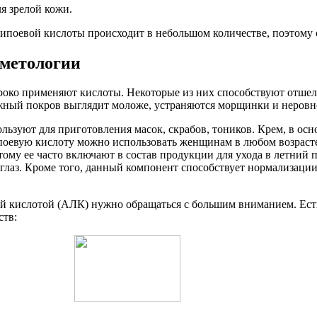
я зрелой кожи.
поевой кислоты происходит в небольшом количестве, поэтому он
сметологии
роко применяют кислоты. Некоторые из них способствуют отше
ожный покров выглядит моложе, устраняются морщинки и неровн
льзуют для приготовления масок, скрабов, тоников. Крем, в ос
оевую кислоту можно использовать женщинам в любом возрасте,
ому ее часто включают в состав продукции для ухода в летний 
 глаз. Кроме того, данный компонент способствует нормализации
ой кислотой (АЛК) нужно обращаться с большим вниманием. Есть
ств: