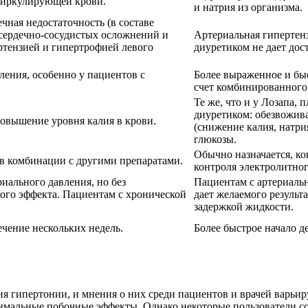
циркулирующей крови.
и натрия из организма.
чная недостаточность (в составе
сердечно-сосудистых осложнений и
Артериальная гипертенз
ртензией и гипертрофией левого
диуретиком не дает дос
ения, особенно у пациентов с
Более выраженное и бы
счет комбинированного
Те же, что и у Лозапа,
диуретиком: обезвожив
повышение уровня калия в крови.
(снижение калия, натри
глюкозы.
Обычно назначается, ко
 в комбинации с другими препаратами.
контроля электролитног
иального давления, но без
Пациентам с артериальн
ого эффекта. Пациентам с хронической
дает желаемого результа
задержкой жидкости.
ечение нескольких недель.
Более быстрое начало де
 гипертонии, и мнения о них среди пациентов и врачей варьир
нимальные побочные эффекты. Однако некоторые пользователи с