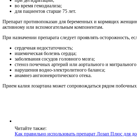
при дегидратации;
во время гемодиализа;
для пациентов старше 75 лет.
Препарат противопоказан для беременных и кормящих женщин, 
активному или вспомогательным компонентам.
При назначении препарата следует проявлять осторожность, ес
сердечная недостаточность;
ишемическая болезнь сердца;
заболевания сосудов головного мозга;
стеноз почечных артерий или аортального и митрального
нарушения водно-электролитного баланса;
анамнез ангионевротического отека.
Прием калия лозартана может сопровождаться рядом побочных 
Читайте также:
Как правильно использовать препарат Лозап Плюс для д