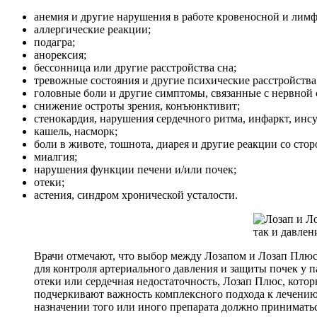
анемия и другие нарушения в работе кровеносной и лимф
аллергические реакции;
подагра;
анорексия;
бессонница или другие расстройства сна;
тревожные состояния и другие психические расстройства
головные боли и другие симптомы, связанные с нервной 
снижение остроты зрения, конъюнктивит;
стенокардия, нарушения сердечного ритма, инфаркт, инсу
кашель, насморк;
боли в животе, тошнота, диарея и другие реакции со ст
миалгия;
нарушения функции печени и/или почек;
отеки;
астения, синдром хронической усталости.
Врачи отмечают, что выбор между Лозапом и Лозап Плюс
для контроля артериального давления и защиты почек у 
отеки или сердечная недостаточность, Лозап Плюс, кот
подчеркивают важность комплексного подхода к лечению
назначении того или иного препарата должно приниматьс