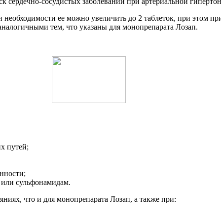
к сердечно-сосудистых заболеваний при артериальной гипертон
ри необходимости ее можно увеличить до 2 таблеток, при этом п
аналогичными тем, что указаны для монопрепарата Лозап.
х путей;
нности;
 или сульфонамидам.
ниях, что и для монопрепарата Лозап, а также при: