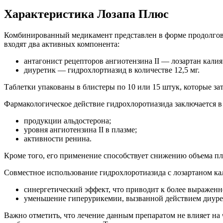
Характеристика Лозапа Плюс
Комбинированный медикамент представлен в форме продолгова
входят два активных компонента:
антагонист рецепторов ангиотензина II — лозартан калия 
диуретик — гидрохлортиазид в количестве 12,5 мг.
Таблетки упакованы в блистеры по 10 или 15 штук, которые зат
Фармакологическое действие гидрохлоротиазида заключается в
продукции альдостерона;
уровня ангиотензина II в плазме;
активности ренина.
Кроме того, его применение способствует снижению объема пл
Совместное использование гидрохлоротиазида с лозартаном ка
синергетический эффект, что приводит к более выражен
уменьшение гиперурикемии, вызванной действием диуре
Важно отметить, что лечение данным препаратом не влияет на