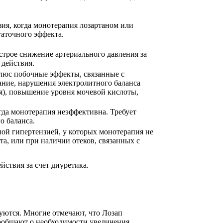
ия, когда монотерапия лозартаном или
таточного эффекта.
строе снижение артериального давления за
 действия.
 плюс побочные эффекты, связанные с
ание, нарушения электролитного баланса
я), повышение уровня мочевой кислоты,
гда монотерапия неэффективна. Требует
о баланса.
ой гипертензией, у которых монотерапия не
та, или при наличии отеков, связанных с
йствия за счет диуретика.
уются. Многие отмечают, что Лозап
ообщают о необходимости увеличения