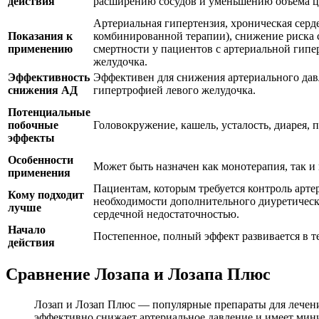
действия
расширению сосудов и уменьшению объема 
Артериальная гипертензия, хроническая серде
Показания к
комбинированной терапии), снижение риска 
применению
смертности у пациентов с артериальной гипе
желудочка.
Эффективность
Эффективен для снижения артериального давл
снижения АД
гипертрофией левого желудочка.
Потенциальные
побочные
Головокружение, кашель, усталость, диарея, 
эффекты
Особенности
Может быть назначен как монотерапия, так и
применения
Пациентам, которым требуется контроль артер
Кому подходит
необходимости дополнительного диуретическ
лучше
сердечной недостаточностью.
Начало
Постепенное, полный эффект развивается в т
действия
Сравнение Лозапа и Лозапа Плюс
Лозап и Лозап Плюс — популярные препараты для лечения
эффективно снижает артериальное давление и имеет ми