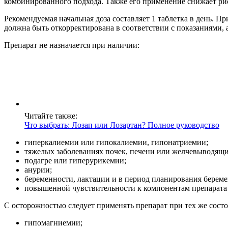
комбинированного подхода. Также его применение снижает рис
Рекомендуемая начальная доза составляет 1 таблетка в день. П
должна быть откорректирована в соответствии с показаниями, 
Препарат не назначается при наличии:
Читайте также:
Что выбрать: Лозап или Лозартан? Полное руководство
гиперкалиемии или гипокалиемии, гипонатриемии;
тяжелых заболеваниях почек, печени или желчевыводящи
подагре или гиперурикемии;
анурии;
беременности, лактации и в период планирования береме
повышенной чувствительности к компонентам препарата
С осторожностью следует применять препарат при тех же состоя
гипомагниемии;