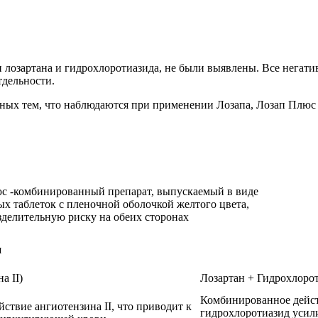
озартана и гидрохлоротиазида, не были выявлены. Все негатив
тдельности.
чных тем, что наблюдаются при применении Лозапа, Лозап Плюс
п
а II)
Лозартан + Гидрохлорот
Комбинированное действ
ствие ангиотензина II, что приводит к
гидрохлоротиазид усили