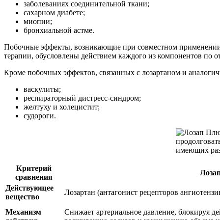
заболеваниях соединительной ткани;
сахарном диабете;
миопии;
бронхиальной астме.
Побочные эффекты, возникающие при совместном применении л
терапии, обусловлены действием каждого из компонентов по о
Кроме побочных эффектов, связанных с лозартаном и аналоги
васкулиты;
респираторный дистресс-синдром;
желтуху и холецистит;
судороги.
Критерий
Лоза
сравнения
Действующее
Лозартан (антагонист рецепторов ангиотензин
вещество
Механизм
Снижает артериальное давление, блокируя дей