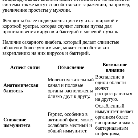
системы также могут способствовать заражению, например,
увеличение простаты у мужчин.
Женщины более подвержены циститу из-за широкой и
короткой уретры, которая служит легким путем для
проникновения вирусов и бактерий в мочевой пузырь.
Наличие сахарного диабета, который делает слизистые
оболочки более уязвимыми, может способствовать
закреплению на них вирусов и бактерий.
Возможное
Аспект связи
Объяснение
влияние
Воспаление в
Мочеиспускательный
одной области
Анатомическая
канал и половые
может
близость
органы расположены
распространяться
близко друг к другу.
на другую.
Ослабленный
иммунитет делает
Герпес, особенно в
организм более
Снижение
активной фазе, может
восприимчивым к
иммунитета
ослаблять местный и
бактериальным
общий иммунитет.
инфекциям,