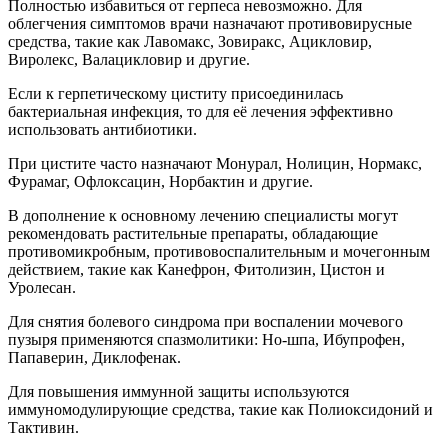
Полностью избавиться от герпеса невозможно. Для
облегчения симптомов врачи назначают противовирусные
средства, такие как Лавомакс, Зовиракс, Ацикловир,
Виролекс, Валацикловир и другие.
Если к герпетическому циститу присоединилась
бактериальная инфекция, то для её лечения эффективно
использовать антибиотики.
При цистите часто назначают Монурал, Нолицин, Нормакс,
Фурамаг, Офлоксацин, Норбактин и другие.
В дополнение к основному лечению специалисты могут
рекомендовать растительные препараты, обладающие
противомикробным, противовоспалительным и мочегонным
действием, такие как Канефрон, Фитолизин, Цистон и
Уролесан.
Для снятия болевого синдрома при воспалении мочевого
пузыря применяются спазмолитики: Но-шпа, Ибупрофен,
Папаверин, Диклофенак.
Для повышения иммунной защиты используются
иммуномодулирующие средства, такие как Полиоксидоний и
Тактивин.