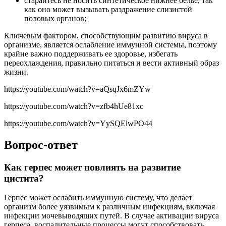
старайтесь не носить синтетическое нижнее белье, так
как оно может вызывать раздражение слизистой
половых органов;
Ключевым фактором, способствующим развитию вируса в
организме, является ослабление иммунной системы, поэтому
крайне важно поддерживать ее здоровье, избегать
переохлаждения, правильно питаться и вести активный образ
жизни.
https://youtube.com/watch?v=aQsqJx6mZYw
https://youtube.com/watch?v=zfb4hUe81xc
https://youtube.com/watch?v=YySQElwPO44
Вопрос-ответ
Как герпес может повлиять на развитие
цистита?
Герпес может ослабить иммунную систему, что делает
организм более уязвимым к различным инфекциям, включая
инфекции мочевыводящих путей. В случае активации вируса
герпеса, воспалительные процессы могут способствовать