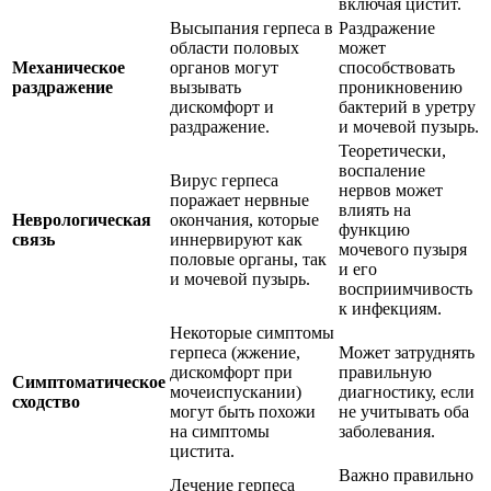
включая цистит.
Высыпания герпеса в
Раздражение
области половых
может
Механическое
органов могут
способствовать
раздражение
вызывать
проникновению
дискомфорт и
бактерий в уретру
раздражение.
и мочевой пузырь.
Теоретически,
воспаление
Вирус герпеса
нервов может
поражает нервные
влиять на
Неврологическая
окончания, которые
функцию
связь
иннервируют как
мочевого пузыря
половые органы, так
и его
и мочевой пузырь.
восприимчивость
к инфекциям.
Некоторые симптомы
герпеса (жжение,
Может затруднять
дискомфорт при
правильную
Симптоматическое
мочеиспускании)
диагностику, если
сходство
могут быть похожи
не учитывать оба
на симптомы
заболевания.
цистита.
Важно правильно
Лечение герпеса