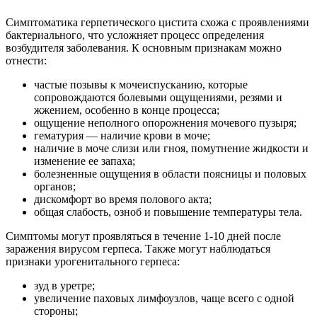
Симптоматика герпетического цистита схожа с проявлениями
бактериального, что усложняет процесс определения
возбудителя заболевания. К основным признакам можно
отнести:
частые позывы к мочеиспусканию, которые
сопровождаются болевыми ощущениями, резями и
жжением, особенно в конце процесса;
ощущение неполного опорожнения мочевого пузыря;
гематурия — наличие крови в моче;
наличие в моче слизи или гноя, помутнение жидкости и
изменение ее запаха;
болезненные ощущения в области поясницы и половых
органов;
дискомфорт во время полового акта;
общая слабость, озноб и повышение температуры тела.
Симптомы могут проявляться в течение 1-10 дней после
заражения вирусом герпеса. Также могут наблюдаться
признаки урогенитального герпеса:
зуд в уретре;
увеличение паховых лимфоузлов, чаще всего с одной
стороны;