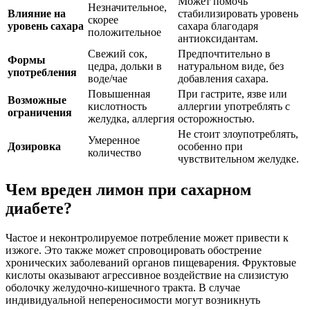
Может помочь
Незначительное,
Влияние на
стабилизировать уровень
скорее
уровень сахара
сахара благодаря
положительное
антиоксидантам.
Свежий сок,
Предпочтительно в
Формы
цедра, дольки в
натуральном виде, без
употребления
воде/чае
добавления сахара.
Повышенная
При гастрите, язве или
Возможные
кислотность
аллергии употреблять с
ограничения
желудка, аллергия
осторожностью.
Не стоит злоупотреблять,
Умеренное
Дозировка
особенно при
количество
чувствительном желудке.
Чем вреден лимон при сахарном
диабете?
Частое и неконтролируемое потребление может привести к
изжоге. Это также может спровоцировать обострение
хронических заболеваний органов пищеварения. Фруктовые
кислоты оказывают агрессивное воздействие на слизистую
оболочку желудочно-кишечного тракта. В случае
индивидуальной непереносимости могут возникнуть