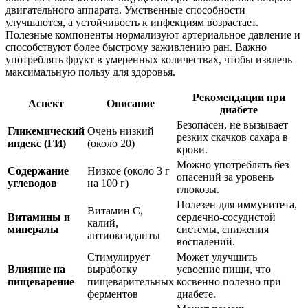
двигательного аппарата. Умственные способности
улучшаются, а устойчивость к инфекциям возрастает.
Полезные компоненты нормализуют артериальное давление и
способствуют более быстрому заживлению ран. Важно
употреблять фрукт в умеренных количествах, чтобы извлечь
максимальную пользу для здоровья.
Рекомендации при
Аспект
Описание
диабете
Безопасен, не вызывает
Гликемический
Очень низкий
резких скачков сахара в
индекс (ГИ)
(около 20)
крови.
Можно употреблять без
Содержание
Низкое (около 3 г
опасений за уровень
углеводов
на 100 г)
глюкозы.
Полезен для иммунитета,
Витамин C,
Витамины и
сердечно-сосудистой
калий,
минералы
системы, снижения
антиоксиданты
воспалений.
Стимулирует
Может улучшить
Влияние на
выработку
усвоение пищи, что
пищеварение
пищеварительных
косвенно полезно при
ферментов
диабете.