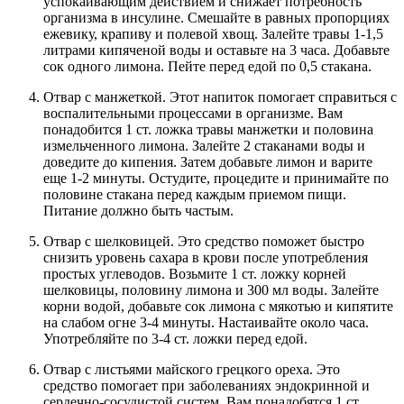
успокаивающим действием и снижает потребность
организма в инсулине. Смешайте в равных пропорциях
ежевику, крапиву и полевой хвощ. Залейте травы 1-1,5
литрами кипяченой воды и оставьте на 3 часа. Добавьте
сок одного лимона. Пейте перед едой по 0,5 стакана.
Отвар с манжеткой. Этот напиток помогает справиться с
воспалительными процессами в организме. Вам
понадобится 1 ст. ложка травы манжетки и половина
измельченного лимона. Залейте 2 стаканами воды и
доведите до кипения. Затем добавьте лимон и варите
еще 1-2 минуты. Остудите, процедите и принимайте по
половине стакана перед каждым приемом пищи.
Питание должно быть частым.
Отвар с шелковицей. Это средство поможет быстро
снизить уровень сахара в крови после употребления
простых углеводов. Возьмите 1 ст. ложку корней
шелковицы, половину лимона и 300 мл воды. Залейте
корни водой, добавьте сок лимона с мякотью и кипятите
на слабом огне 3-4 минуты. Настаивайте около часа.
Употребляйте по 3-4 ст. ложки перед едой.
Отвар с листьями майского грецкого ореха. Это
средство помогает при заболеваниях эндокринной и
сердечно-сосудистой систем. Вам понадобятся 1 ст.