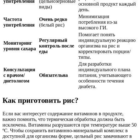
употребления
(цельнозерновые
основной продукт каждый
виды)
день.
Минимизация
Частота
Очень редко
потребления из-за
употребления
(белый рис)
высокого ГИ.
Помогает понять
Регулярный
индивидуальную реакцию
Мониторинг
контроль после
организма на рис и
уровня сахара
еды
корректировать порции/
типы.
Для разработки
Консультация
индивидуального плана
с врачом/
Обязательна
питания, учитывающего
диетологом
особенности течения
диабета.
Как приготовить рис?
Если вас интересует содержание витаминов в продукте,
важно помнить, что термическая обработка должна быть
исключена. Витамины разрушаются при температуре выше 50
ºC. Чтобы сохранить витаминно-минеральный комплекс в
доступной для организма форме, цельный рис замачивают в