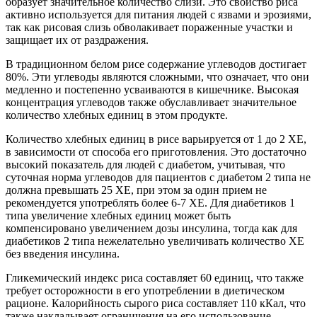
образует значительное количество слизи. Это свойство риса
активно используется для питания людей с язвами и эрозиями,
так как рисовая слизь обволакивает пораженные участки и
защищает их от раздражения.
В традиционном белом рисе содержание углеводов достигает
80%. Эти углеводы являются сложными, что означает, что они
медленно и постепенно усваиваются в кишечнике. Высокая
концентрация углеводов также обуславливает значительное
количество хлебных единиц в этом продукте.
Количество хлебных единиц в рисе варьируется от 1 до 2 ХЕ,
в зависимости от способа его приготовления. Это достаточно
высокий показатель для людей с диабетом, учитывая, что
суточная норма углеводов для пациентов с диабетом 2 типа не
должна превышать 25 ХЕ, при этом за один прием не
рекомендуется употреблять более 6-7 ХЕ. Для диабетиков 1
типа увеличение хлебных единиц может быть
компенсировано увеличением дозы инсулина, тогда как для
диабетиков 2 типа нежелательно увеличивать количество ХЕ
без введения инсулина.
Гликемический индекс риса составляет 60 единиц, что также
требует осторожности в его употреблении в диетическом
рационе. Калорийность сырого риса составляет 110 кКал, что
также накладывает ограничения на его использование.