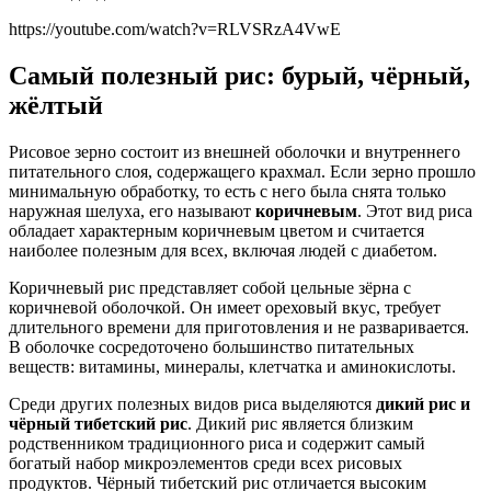
https://youtube.com/watch?v=RLVSRzA4VwE
Самый полезный рис: бурый, чёрный,
жёлтый
Рисовое зерно состоит из внешней оболочки и внутреннего
питательного слоя, содержащего крахмал. Если зерно прошло
минимальную обработку, то есть с него была снята только
наружная шелуха, его называют
коричневым
. Этот вид риса
обладает характерным коричневым цветом и считается
наиболее полезным для всех, включая людей с диабетом.
Коричневый рис представляет собой цельные зёрна с
коричневой оболочкой. Он имеет ореховый вкус, требует
длительного времени для приготовления и не разваривается.
В оболочке сосредоточено большинство питательных
веществ: витамины, минералы, клетчатка и аминокислоты.
Среди других полезных видов риса выделяются
дикий рис и
чёрный тибетский рис
. Дикий рис является близким
родственником традиционного риса и содержит самый
богатый набор микроэлементов среди всех рисовых
продуктов. Чёрный тибетский рис отличается высоким