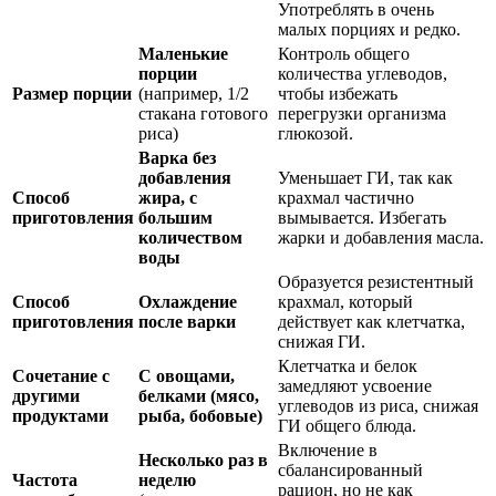
Употреблять в очень
малых порциях и редко.
Маленькие
Контроль общего
порции
количества углеводов,
Размер порции
(например, 1/2
чтобы избежать
стакана готового
перегрузки организма
риса)
глюкозой.
Варка без
добавления
Уменьшает ГИ, так как
Способ
жира, с
крахмал частично
приготовления
большим
вымывается. Избегать
количеством
жарки и добавления масла.
воды
Образуется резистентный
Способ
Охлаждение
крахмал, который
приготовления
после варки
действует как клетчатка,
снижая ГИ.
Клетчатка и белок
Сочетание с
С овощами,
замедляют усвоение
другими
белками (мясо,
углеводов из риса, снижая
продуктами
рыба, бобовые)
ГИ общего блюда.
Включение в
Несколько раз в
сбалансированный
Частота
неделю
рацион, но не как