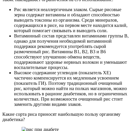
Рис является неаллергичным злаком. Сырые рисовые
зерна содержат витамины и обладают способностью
выводить токсины из организма. Среди минералов,
содержащихся в рисе, на первом месте находится калий,
который помогает связывать и выводить соли.
Витаминный состав представлен витаминами группы В,
однако для получения необходимой витаминной
поддержки рекомендуется употреблять сырой
размоченный рис. Витамины В1, В2, В3 и В6
способствуют улучшению обмена веществ,
поддерживают здоровье нервных волокон и уменьшают
воспалительные процессы.
Высокое содержание углеводов (показатель ХЕ)
частично компенсируется их медленным усвоением
(показатель ГИ). Поэтому традиционный очищенный
рис, который можно найти на полках магазинов, можно
использовать в рационе диабетиков, но в ограниченных
количествах. При возможности очищенный рис стоит
заменить другими видами злаков.
Какие сорта риса приносят наибольшую пользу организму
диабетика?