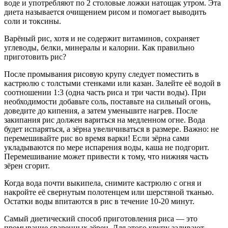
воде и употребляют по 2 столовые ложки натощак утром. Эта
диета называется очищением рисом и помогает выводить
соли и токсины.
Варёный рис, хотя и не содержит витаминов, сохраняет
углеводы, белки, минералы и калории. Как правильно
приготовить рис?
После промывания рисовую крупу следует поместить в
кастрюлю с толстыми стенками или казан. Залейте её водой в
соотношении 1:3 (одна часть риса и три части воды). При
необходимости добавьте соль, поставьте на сильный огонь,
доведите до кипения, а затем уменьшите нагрев. После
закипания рис должен вариться на медленном огне. Вода
будет испаряться, а зёрна увеличиваться в размере. Важно: не
перемешивайте рис во время варки! Если зёрна сами
укладываются по мере испарения воды, каша не подгорит.
Перемешивание может привести к тому, что нижняя часть
зёрен сгорит.
Когда вода почти выкипела, снимите кастрюлю с огня и
накройте её свернутым полотенцем или шерстяной тканью.
Остатки воды впитаются в рис в течение 10-20 минут.
Самый диетический способ приготовления риса — это
промывание сваренных зёрен. Для этого крупу заливают