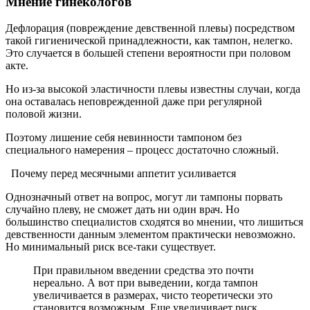
Мнение гинекологов
Дефлорация (повреждение девственной плевы) посредством
такой гигиенической принадлежности, как тампон, нелегко.
Это случается в большей степени вероятности при половом
акте.
Но из-за высокой эластичности плевы известны случаи, когда
она оставалась неповрежденной даже при регулярной
половой жизни.
Поэтому лишение себя невинности тампоном без
специального намерения – процесс достаточно сложный.
Почему перед месячными аппетит усиливается
Однозначный ответ на вопрос, могут ли тампоны порвать
случайно плеву, не сможет дать ни один врач. Но
большинство специалистов сходятся во мнении, что лишиться
девственности данным элементом практически невозможно.
Но минимальный риск все-таки существует.
При правильном введении средства это почти
нереально. А вот при выведении, когда тампон
увеличивается в размерах, чисто теоретически это
становится возможным. Еще увеличивает риск