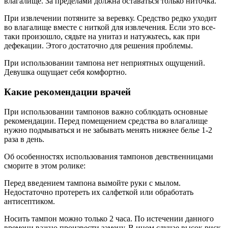
влагалище. За пределами должна оставаться только ниточка.
При извлечении потяните за веревку. Средство редко уходит
во влагалище вместе с ниткой для извлечения. Если это все-
таки произошло, сядьте на унитаз и натужьтесь, как при
дефекации. Этого достаточно для решения проблемы.
При использовании тампона нет неприятных ощущений.
Девушка ощущает себя комфортно.
Какие рекомендации врачей
При использовании тампонов важно соблюдать основные
рекомендации. Перед помещением средства во влагалище
нужно подмываться и не забывать менять нижнее белье 1-2
раза в день.
Об особенностях использования тампонов девственницами
сморите в этом ролике:
Перед введением тампона вымойте руки с мылом.
Недостаточно протереть их салфеткой или обработать
антисептиком.
Носить тампон можно только 2 часа. По истечении данного
времени важно произвести замену. В ином случае высок риск