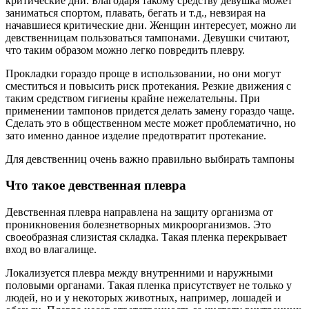
критические дни. Благодаря такому средству девушка может
заниматься спортом, плавать, бегать и т.д., невзирая на
начавшиеся критические дни. Женщин интересует, можно ли
девственницам пользоваться тампонами. Девушки считают,
что таким образом можно легко повредить плевру.
Прокладки гораздо проще в использовании, но они могут
сместиться и повысить риск протекания. Резкие движения с
таким средством гигиены крайне нежелательны. При
применении тампонов придется делать замену гораздо чаще.
Сделать это в общественном месте может проблематично, но
зато именно данное изделие предотвратит протекание.
Для девственниц очень важно правильно выбирать тампоны
Что такое девственная плевра
Девственная плевра направлена на защиту организма от
проникновения болезнетворных микроорганизмов. Это
своеобразная слизистая складка. Такая пленка перекрывает
вход во влагалище.
Локализуется плевра между внутренними и наружными
половыми органами. Такая пленка присутствует не только у
людей, но и у некоторых животных, например, лошадей и