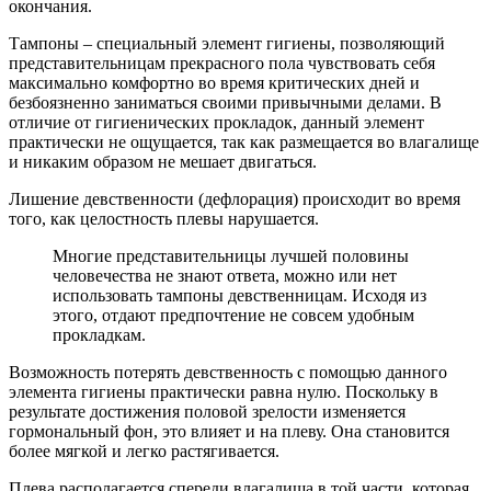
окончания.
Тампоны – специальный элемент гигиены, позволяющий
представительницам прекрасного пола чувствовать себя
максимально комфортно во время критических дней и
безбоязненно заниматься своими привычными делами. В
отличие от гигиенических прокладок, данный элемент
практически не ощущается, так как размещается во влагалище
и никаким образом не мешает двигаться.
Лишение девственности (дефлорация) происходит во время
того, как целостность плевы нарушается.
Многие представительницы лучшей половины
человечества не знают ответа, можно или нет
использовать тампоны девственницам. Исходя из
этого, отдают предпочтение не совсем удобным
прокладкам.
Возможность потерять девственность с помощью данного
элемента гигиены практически равна нулю. Поскольку в
результате достижения половой зрелости изменяется
гормональный фон, это влияет и на плеву. Она становится
более мягкой и легко растягивается.
Плева располагается спереди влагалища в той части, которая