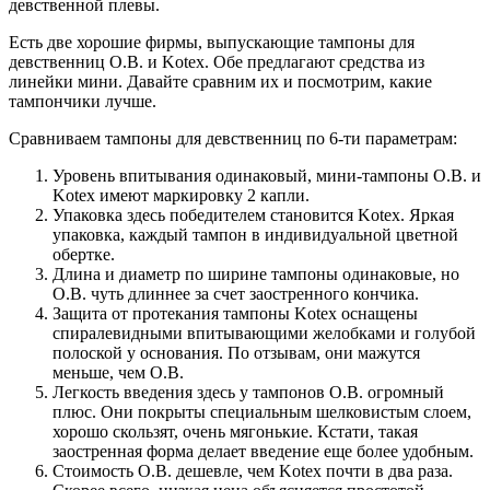
девственной плевы.
Есть две хорошие фирмы, выпускающие тампоны для
девственниц O.B. и Kotex. Обе предлагают средства из
линейки мини. Давайте сравним их и посмотрим, какие
тампончики лучше.
Сравниваем тампоны для девственниц по 6-ти параметрам:
Уровень впитывания одинаковый, мини-тампоны O.B. и
Kotex имеют маркировку 2 капли.
Упаковка здесь победителем становится Kotex. Яркая
упаковка, каждый тампон в индивидуальной цветной
обертке.
Длина и диаметр по ширине тампоны одинаковые, но
O.B. чуть длиннее за счет заостренного кончика.
Защита от протекания тампоны Kotex оснащены
спиралевидными впитывающими желобками и голубой
полоской у основания. По отзывам, они мажутся
меньше, чем O.B.
Легкость введения здесь у тампонов O.B. огромный
плюс. Они покрыты специальным шелковистым слоем,
хорошо скользят, очень мягонькие. Кстати, такая
заостренная форма делает введение еще более удобным.
Стоимость O.B. дешевле, чем Kotex почти в два раза.