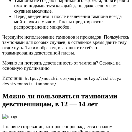
Тампоны не создают парникового эффекта, но все равно
нужно подмываться каждый день, даже если у вас
скудные месячные.
Перед введением и после извлечения тампона всегда
мойте руки с мылом. Так вы предотвратите
распространение микробов.
Чередуйте использование тампонов и прокладок. Пользуйтесь
тампонами для особых случаев, в остальное время дайте телу
отдохнуть. Таким образом, вы защитите себя от
травмирования девственной плевы.
Можно ли потерять девственность от тампона? Ссылка на
основную публикацию
Источник:
https://mesiki.com/mojno-nelzya/lishitsya-
devstvennosti-tamponom/
Можно ли пользоваться тампонами
девственницам, в 12 — 14 лет
Половое созревание, которое сопровождается началом
менструального цикла, один из важнейших этапов в