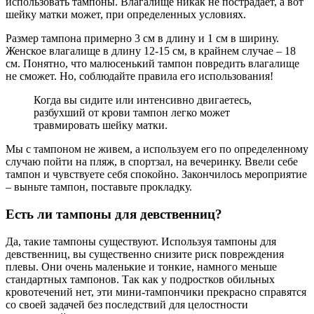
использовать тампоны. Влагалище никак не пострадает, а вот
шейку матки может, при определенных условиях.
Размер тампона примерно 3 см в длину и 1 см в ширину.
Женское влагалище в длину 12-15 см, в крайнем случае – 18
см. Понятно, что малюсенький тампон повредить влагалище
не сможет. Но, соблюдайте правила его использования!
Когда вы сидите или интенсивно двигаетесь,
разбухший от крови тампон легко может
травмировать шейку матки.
Мы с тампоном не живем, а используем его по определенному
случаю пойти на пляж, в спортзал, на вечеринку. Ввели себе
тампон и чувствуете себя спокойно. Закончилось мероприятие
– выньте тампон, поставьте прокладку.
Есть ли тампоны для девственниц?
Да, такие тампоны существуют. Используя тампоны для
девственниц, вы существенно снизите риск повреждения
плевы. Они очень маленькие и тонкие, намного меньше
стандартных тампонов. Так как у подростков обильных
кровотечений нет, эти мини-тампончики прекрасно справятся
со своей задачей без последствий для целостности