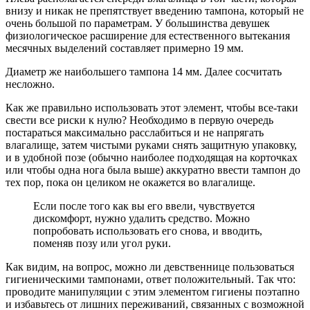
внизу и никак не препятствует введению тампона, который не
очень большой по параметрам. У большинства девушек
физиологическое расширение для естественного вытекания
месячных выделений составляет примерно 19 мм.
Диаметр же наибольшего тампона 14 мм. Далее сосчитать
несложно.
Как же правильно использовать этот элемент, чтобы все-таки
свести все риски к нулю? Необходимо в первую очередь
постараться максимально расслабиться и не напрягать
влагалище, затем чистыми руками снять защитную упаковку,
и в удобной позе (обычно наиболее подходящая на корточках
или чтобы одна нога была выше) аккуратно ввести тампон до
тех пор, пока он целиком не окажется во влагалище.
Если после того как вы его ввели, чувствуется
дискомфорт, нужно удалить средство. Можно
попробовать использовать его снова, и вводить,
поменяв позу или угол руки.
Как видим, на вопрос, можно ли девственнице пользоваться
гигиеническими тампонами, ответ положительный. Так что:
проводите манипуляции с этим элементом гигиены поэтапно
и избавьтесь от лишних переживаний, связанных с возможной