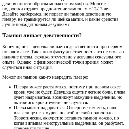
девственности обросла множеством мифов. Многие
подростки отдают предпочтение тампонам с 12-13 лет.
Давайте разберемся, не порвет ли тампон девственную
плевру, не травмируется ли шейка матки, и какие средства
лучше подходят юным девушкам?
Тампон лишает девственности?
Конечно, нет – девочка лишается девственности при первом
половом акте. Так как по факту девственность это не столько
наличие плевы, сколько отсутствие у девушки сексуального
опыта. Однако, с физиологической точки зрения, может
случиться иная ситуация.
Может ли тампон как-то навредить плевре:
Плевра может растянуться, поэтому при первом сексе
крови уже не будет. Девушка ощутит легкие боли, плева
будет надрываться, возникнут мажущие выделения, но
активного кровотечения не случится.
Плева может надорваться. Отверстие там есть, наше
влагалище не замуровано этой плевой полностью.
Теоретически, аккуратно вставить тампон можно, но
когда випывая менструальные выделения, он разбухает,
становится толще.