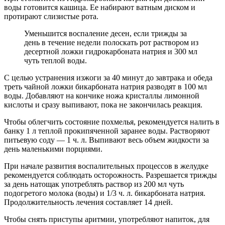
воды готовится кашица. Ее набирают ватным диском и
протирают слизистые рота.
Уменьшится воспаление десен, если трижды за
день в течение недели полоскать рот раствором из
десертной ложки гидрокарбоната натрия и 300 мл
чуть теплой воды.
С целью устранения изжоги за 40 минут до завтрака и обеда
треть чайной ложки бикарбоната натрия разводят в 100 мл
воды. Добавляют на кончике ножа кристаллы лимонной
кислоты и сразу выпивают, пока не закончилась реакция.
Чтобы облегчить состояние похмелья, рекомендуется налить в
банку 1 л теплой прокипяченной заранее воды. Растворяют
питьевую соду — 1 ч. л. Выпивают весь объем жидкости за
день маленькими порциями.
При начале развития воспалительных процессов в желудке
рекомендуется соблюдать осторожность. Разрешается трижды
за день натощак употреблять раствор из 200 мл чуть
подогретого молока (воды) и 1/3 ч. л. бикарбоната натрия.
Продолжительность лечения составляет 14 дней.
Чтобы снять приступы аритмии, употребляют напиток, для