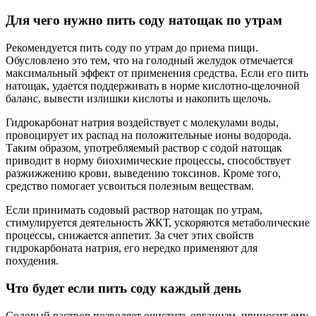
Для чего нужно пить соду натощак по утрам
Рекомендуется пить соду по утрам до приема пищи.
Обусловлено это тем, что на голодный желудок отмечается
максимальный эффект от применения средства. Если его пить
натощак, удается поддерживать в норме кислотно-щелочной
баланс, вывести излишки кислоты и накопить щелочь.
Гидрокарбонат натрия воздействует с молекулами воды,
провоцирует их распад на положительные ионы водорода.
Таким образом, употребляемый раствор с содой натощак
приводит в норму биохимические процессы, способствует
разжижжению крови, выведению токсинов. Кроме того,
средство помогает усвоиться полезным веществам.
Если принимать содовый раствор натощак по утрам,
стимулируется деятельность ЖКТ, ускоряются метаболические
процессы, снижается аппетит. За счет этих свойств
гидрокарбоната натрия, его нередко применяют для
похудения.
Что будет если пить соду каждый день
Содовый раствор позволяет очистить организм, приносит ему