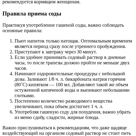
рекомендуется кормящим женщинам.
Правила приема соды
Практикуя употребление гашеной соды, важно соблюдать
основные правила:
Пьют напиток только натощак. Оптимальным временем
является период сразу после утреннего пробуждения.
Приступают к завтраку через 30 минут.
Если удобнее принимать содовый раствор в дневные
часы, то после трапезы должно пройти не меньше двух
часов.
Начинают оздоровительные процедуры с небольшой
дозы. Заливают 1/8 ч. л. бикарбоната натрия горячим
(80˚С) кипятком — 100 мл. Добавляют такой же объем
остуженной кипяченой воды и выпивают небольшими
глотками.
Постепенно количество разводимого вещества
увеличивают, пока объем достигнет 1 ч. л.
Употребляя гашеную соду для похудения, важно убрать
из меню сдобу, сладости, жирные блюда.
Важно прислушиваться к рекомендациям, что даже щадяще
воздействующий на организм содовый раствор не стоит пить