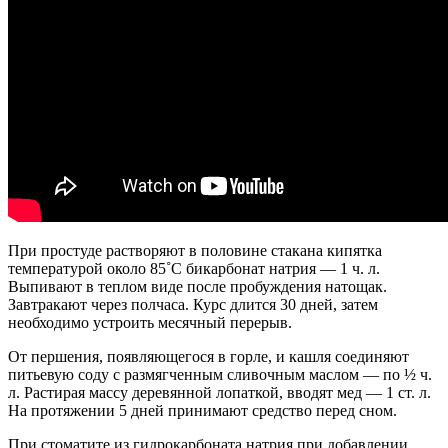
При простуде растворяют в половине стакана кипятка
температурой около 85˚С бикарбонат натрия — 1 ч. л.
Выпивают в теплом виде после пробуждения натощак.
Завтракают через полчаса. Курс длится 30 дней, затем
необходимо устроить месячный перерыв.
От першения, появляющегося в горле, и кашля соединяют
питьевую соду с размягченным сливочным маслом — по ½ ч.
л. Растирая массу деревянной лопаткой, вводят мед — 1 ст. л.
На протяжении 5 дней принимают средство перед сном.
При стоматите из гидрокарбоната натрия при добавлении