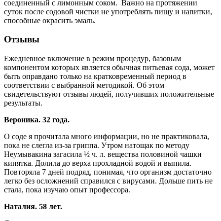
соединенный с лимонным соком. Важно на протяжении
суток после содовой чистки не употреблять пищу и напитки,
способные окрасить эмаль.
Отзывы
Ежедневное включение в режим процедур, базовым
компонентом которых является обычная питьевая сода, может
быть оправдано только на кратковременный период в
соответствии с выбранной методикой. Об этом
свидетельствуют отзывы людей, получивших положительные
результаты.
Вероника. 32 года.
О соде я прочитала много информации, но не практиковала,
пока не слегла из-за гриппа. Утром натощак по методу
Неумывакина загасила ½ ч. л. вещества половиной чашки
кипятка. Долила до верха прохладной водой и выпила.
Повторяла 7 дней подряд, понимая, что организм достаточно
легко без осложнений справился с вирусами. Дольше пить не
стала, пока изучаю опыт профессора.
Наталия. 58 лет.