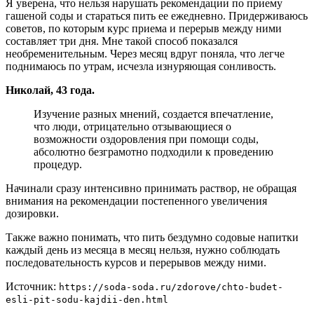
Я уверена, что нельзя нарушать рекомендации по приему
гашеной соды и стараться пить ее ежедневно. Придерживаюсь
советов, по которым курс приема и перерыв между ними
составляет три дня. Мне такой способ показался
необременительным. Через месяц вдруг поняла, что легче
поднимаюсь по утрам, исчезла изнуряющая сонливость.
Николай, 43 года.
Изучение разных мнений, создается впечатление,
что люди, отрицательно отзывающиеся о
возможности оздоровления при помощи соды,
абсолютно безграмотно подходили к проведению
процедур.
Начинали сразу интенсивно принимать раствор, не обращая
внимания на рекомендации постепенного увеличения
дозировки.
Также важно понимать, что пить бездумно содовые напитки
каждый день из месяца в месяц нельзя, нужно соблюдать
последовательность курсов и перерывов между ними.
Источник:
https://soda-soda.ru/zdorove/chto-budet-
esli-pit-sodu-kajdii-den.html