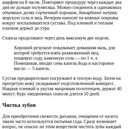
шарфом на 8 часов. Повторяют процедуру через каждые два
дня не дольше полумесяца. Можно соединить в одинаковых
объемных долях горчичный порошок, бикарбонат натрия,
морскую соль и мед. Вечером наносят на кожные покровы
вокруг воспалившегося сустава. Под пленкой и теплым
платком держат до утра.
Сеансы продолжают через день максимум две недели.
Хороший результат показывает домашняя мазь, для
которой требуется взять разжиженный мед,
пищевую соду, каменную соль — по 1 ч. л.
Помешивая, вводят семь капель йода и касторовое
масло — 5 капель.
Сустав предварительно погружают в теплую воду. Затем на
прогретую кожу укладывают подготовленный компресс.
Накрыв пленкой и укутав махровым полотенцем, держат 40
минут. Курс ежедневных сеансов длится 10 дней.
Чистка зубов
Для приобретения свежести дыхания, очищения от налета
эмали часто используется питьевая сода. Сразу возникает
вопрос, не опасно ли этим веществом чистить зубы каждый