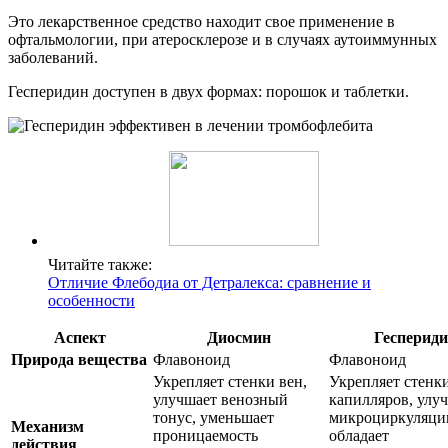
Это лекарственное средство находит свое применение в
офтальмологии, при атеросклерозе и в случаях аутоиммунных
заболеваний.
Гесперидин доступен в двух формах: порошок и таблетки.
Читайте также:
Отличие Флебодиа от Детралекса: сравнение и
особенности
Аспект
Диосмин
Гесперид
Природа вещества
Флавоноид
Флавоноид
Укрепляет стенки вен,
Укрепляет стенк
улучшает венозный
капилляров, улу
тонус, уменьшает
микроциркуляци
Механизм
проницаемость
обладает
действия