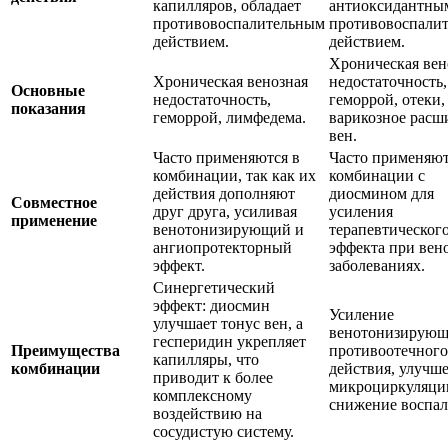
капилляров, обладает
антиоксидантны
противовоспалительным
противовоспали
действием.
действием.
Хроническая вен
Хроническая венозная
недостаточность,
Основные
недостаточность,
геморрой, отеки,
показания
геморрой, лимфедема.
варикозное расш
вен.
Часто применяются в
Часто применяют
комбинации, так как их
комбинации с
действия дополняют
диосмином для
Совместное
друг друга, усиливая
усиления
применение
венотонизирующий и
терапевтическог
ангиопротекторный
эффекта при вен
эффект.
заболеваниях.
Синергетический
эффект: диосмин
Усиление
улучшает тонус вен, а
венотонизирующ
гесперидин укрепляет
Преимущества
противоотечного
капилляры, что
комбинации
действия, улучш
приводит к более
микроциркуляци
комплексному
снижение воспал
воздействию на
сосудистую систему.